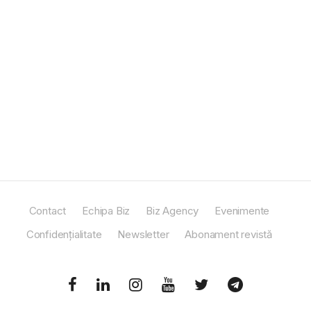
Contact
Echipa Biz
Biz Agency
Evenimente
Confidențialitate
Newsletter
Abonament revistă