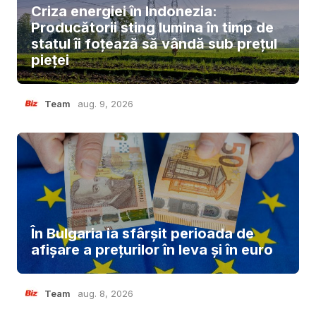
Criza energiei în Indonezia:
Producătorii sting lumina în timp de
statul îi foțează să vândă sub prețul
pieței
Team
aug. 9, 2026
În Bulgaria ia sfârşit perioada de
afișare a prețurilor în ​​leva și în euro
Team
aug. 8, 2026