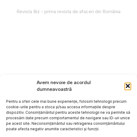
Revista Biz - prima revista de afaceri din România
Avem nevoie de acordul
dumneavoastră
Pentru a oferi cele mai bune experiențe, folosim tehnologii precum
cookie-urile pentru a stoca și/sau accesa informațiile despre
dispozitiv. Consimțământul pentru aceste tehnologii ne va permite să
procesăm date precum comportamentul de navigare sau ID-uri unice
pe acest site. Neconsimțământul sau retragerea consimțământului
poate afecta negativ anumite caracteristici și funcții.