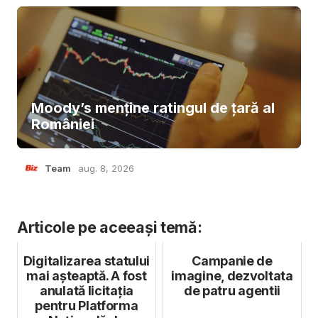
Moody’s menține ratingul de țară al
României
Team
aug. 8, 2026
Articole pe aceeași temă:
Digitalizarea statului
Campanie de
mai așteaptă. A fost
imagine, dezvoltata
anulată licitația
de patru agentii
pentru Platforma