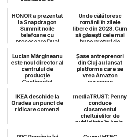
Națională de
Interope...
HONOR a prezentat
Unde călătoresc
la Snapdragon
românii în zilele
Summit noile
libere din 2023. Cum
telefoane cu
să găsești cele mai
procesoare Dual
bune prețuri de
Engine
vacanță
Lucian Mărgineanu
Șase antreprenori
este noul director al
din Cluj au lansat
centrului de
platforma care se
producție
vrea Amazon
Continental
european
Automotive din
Timișoara
IKEA deschide la
mediaTRUST: Penny
Oradea un punct de
conduce
ridicare comenzi
clasamentul
cheltuielilor de
publicitate în iunie,
urmat de Lidl și
Catena
PPC România își
Grupul HTEC