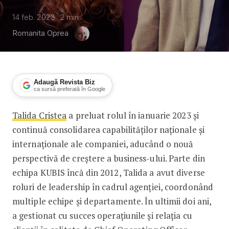
14 feb. 2023
2
min
Romanita Oprea
Adaugă Revista Biz
ca sursă preferată în Google
Talida Cristea
a preluat rolul în ianuarie 2023 și
Talida Cristea preia conducerea agen
continuă consolidarea capabilităților naționale și
internaționale ale companiei, aducând o nouă
perspectivă de creștere a business-ului. Parte din
echipa KUBIS încă din 2012, Talida a avut diverse
roluri de leadership în cadrul agenției, coordonând
multiple echipe și departamente. În ultimii doi ani,
a gestionat cu succes operațiunile și relația cu