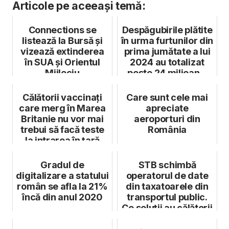
Articole pe aceeași temă:
Connections se
Despăgubirile plătite
listează la Bursă și
în urma furtunilor din
vizează extinderea
prima jumătate a lui
în SUA și Orientul
2024 au totalizat
Mijlociu
peste 24 milioan...
Călătorii vaccinați
Care sunt cele mai
care merg în Marea
apreciate
Britanie nu vor mai
aeroporturi din
trebui să facă teste
România
la intrarea în țară
Gradul de
STB schimbă
digitalizare a statului
operatorul de date
român se afla la 21%
din taxatoarele din
încă din anul 2020
transportul public.
Ce soluții au călătorii