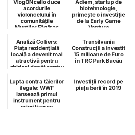
VlogONcello duce
Adiem, startup de
acordurile
biotehnologie,
violoncelului în
primește o investiție
comunitățile
de la Early Game
Munților Făgăraș
Venture
Analiză Colliers:
Transilvania
Piața rezidențială
Construcții a investit
locală a devenit mai
15 milioane de Euro
atractivă pentru
în TRC Park Bacău
chiriași decât pentru
pro...
Lupta contra tăierilor
Investiții record pe
ilegale: WWF
piața berii în 2019
lansează primul
instrument pentru
prioritizarea
controalelor la ...