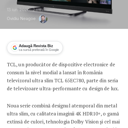
13 iun. 2020
2
min
Ovidiu Neagoe
Adaugă Revista Biz
ca sursă preferată în Google
TCL, un producător de dispozitive electronice de
TCL lansează un televizor ultra slim
consum la nivel modial a lansat în România
televizorul ultra slim TCL 65EC780, parte din seria
de televizoare ultra-performante cu design de lux.
Noua serie combină designul atemporal din metal
ultra slim, cu calitatea imaginii 4K HDR10+, o gamă
extinsă de culori, tehnologia Dolby Vision și cel mai