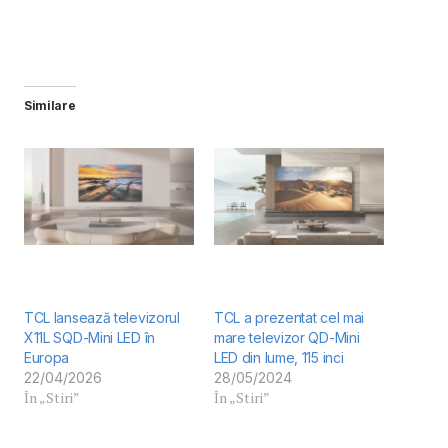
Similare
TCL lansează televizorul
TCL a prezentat cel mai
X11L SQD-Mini LED în
mare televizor QD-Mini
Europa
LED din lume, 115 inci
22/04/2026
28/05/2024
În „Stiri”
În „Stiri”