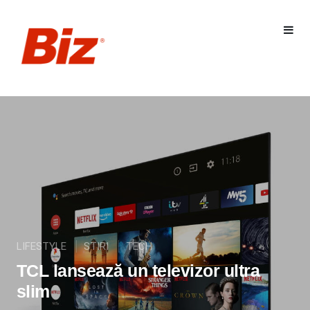
LIFESTYLE
STIRI
TECH
TCL lansează un televizor ultra
slim