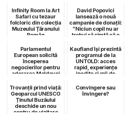
Infinity Room la Art
David Popovici
Safari cu tezaur
lansează o nouă
folcloric din colecția
campanie de donații:
Muzeului Țăranului
”Niciun copil nu ar
Român
trebui să simtă că e
singur”
Parlamentul
Kaufland își prezintă
European solicită
programul de la
începerea
UNTOLD: acces
negocierilor pentru
rapid, experiențe
aderarea Moldovei
inedite și mii de
la UE
premii insta...
Trovanții prind viață:
Convingere sau
Geoparcul UNESCO
învingere?
Ținutul Buzăului
deschide un nou
centru de vizitare
interact...