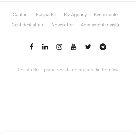
Contact
Echipa Biz
Biz Agency
Evenimente
Confidențialitate
Newsletter
Abonament revistă
Revista Biz - prima revista de afaceri din România