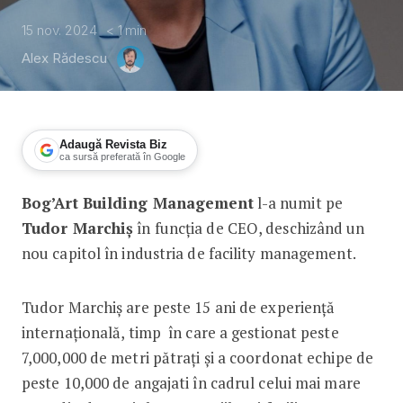
15 nov. 2024
< 1
min
Alex Rădescu
Adaugă Revista Biz
ca sursă preferată în Google
Bog’Art Building Management
l-a numit pe
Tudor Marchiș, noul CEO în cadrul B
Tudor Marchiș
în funcția de CEO, deschizând un
nou capitol în industria de facility management.
Tudor Marchiș are peste 15 ani de experiență
internațională, timp în care a gestionat peste
7,000,000 de metri pătrați și a coordonat echipe de
peste 10,000 de angajati în cadrul celui mai mare