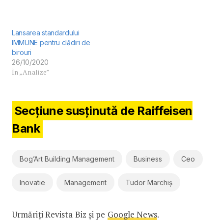
Lansarea standardului
IMMUNE pentru clădiri de
birouri
26/10/2020
În „Analize”
Secțiune susținută de Raiffeisen
Bank
Bog’Art Building Management
Business
Ceo
Inovatie
Management
Tudor Marchiș
Urmăriți Revista Biz și pe
Google News
.