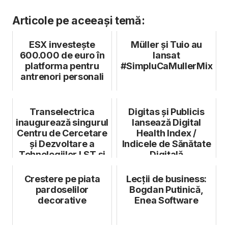
Articole pe aceeași temă:
ESX investește
Müller și Tuio au
600.000 de euro în
lansat
platforma pentru
#SimpluCaMullerMix
antrenori personali
Transelectrica
Digitas și Publicis
inaugurează singurul
lansează Digital
Centru de Cercetare
Health Index /
și Dezvoltare a
Indicele de Sănătate
Tehnologiilor LST și
Digitală
Interve...
Crestere pe piata
Lecții de business:
pardoselilor
Bogdan Putinică,
decorative
Enea Software