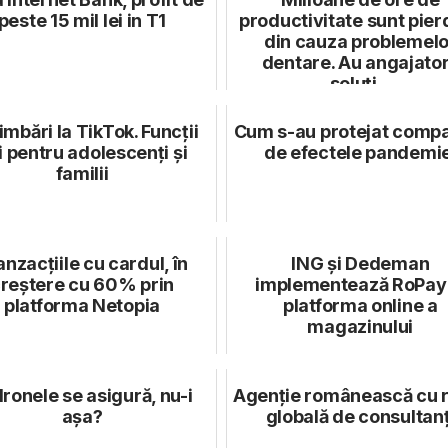
peste 15 mil lei in T1
productivitate sunt pier
din cauza problemelo
dentare. Au angajator
soluți...
mbări la TikTok. Funcții
Cum s-au protejat compa
i pentru adolescenți și
de efectele pandemie
familii
anzacțiile cu cardul, în
ING și Dedeman
reștere cu 60% prin
implementează RoPay 
platforma Netopia
platforma online a
magazinului
dronele se asigură, nu-i
Agenție românească cu 
așa?
globală de consultanț