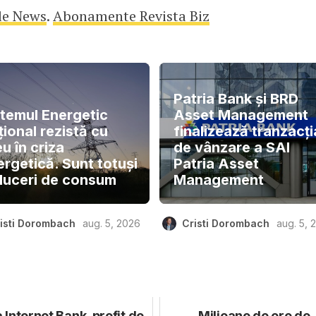
le News
.
Abonamente Revista Biz
Patria Bank și BRD
stemul Energetic
Asset Management
ional rezistă cu
finalizează tranzacți
u în criza
de vânzare a SAI
ergetică. Sunt totuși
Patria Asset
duceri de consum
Management
isti Dorombach
aug. 5, 2026
Cristi Dorombach
aug. 5, 
a Internet Bank, profit de
Milioane de ore de