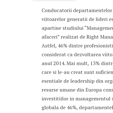
Conducatorii departamentelor 
Un nou val de lideri
viitoarelor generatii de lideri 
apartine studiului “Managemen
afaceri” realizat de Right M
Astfel, 46% dintre profesionisti
considerat ca dezvoltarea viitor
anul 2014. Mai mult, 13% dintre
care si le-au creat sunt suficien
esentiale de leadership din org
resurse umane din Europa consi
investitiilor in managementul 
globala de 46%, departamentel