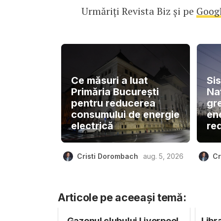
Urmăriți Revista Biz și pe
Goog
Ce măsuri a luat
Si
Primăria București
Naț
pentru reducerea
gre
consumului de energie
en
electrică
re
Cristi Dorombach
aug. 5, 2026
Cr
Articole pe aceeași temă:
Gazonul clubului Liverpool,
Libr