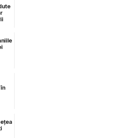
dute
r
ii
niile
i
în
rețea
i