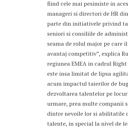
fiind cele mai pesimiste in ace
manageri si directori de HR din
parte din initiativele privind t
seniori si consiliile de admini
seama de rolul major pe care i
avantaj competitiv”, explica R
regiunea EMEA in cadrul Right
este insa limitat de lipsa agilit
acum impactul taierilor de buge
dezvoltarea talentelor pe locuri
urmare, prea multe companii se
dintre nevoile lor si abilitatil
talente, in special la nivel de 