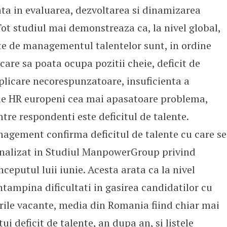
ata in evaluarea, dezvoltarea si dinamizarea
ot studiul mai demonstreaza ca, la nivel global,
ate de managementul talentelor sunt, in ordine
 care sa poata ocupa pozitii cheie, deficit de
implicare necorespunzatoare, insuficienta a
 de HR europeni cea mai apasatoare problema,
tre respondenti este deficitul de talente.
nagement confirma deficitul de talente cu care se
 analizat in Studiul ManpowerGroup privind
nceputul luii iunie. Acesta arata ca la nivel
ntampina dificultati in gasirea candidatilor cu
urile vacante, media din Romania fiind chiar mai
i deficit de talente, an dupa an, si listele