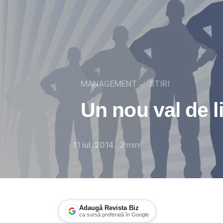
MANAGEMENT
STIRI
Un nou val de l
11 iul. 2014
2
min
Adaugă Revista Biz
ca sursă preferată în Google