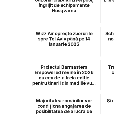
îngrijit de echipamente
Husqvarna
Wizz Air oprește zborurile
Schi
spre Tel Aviv până pe 14
no
ianuarie 2025
Proiectul Barmasters
Tr
Empowered revine în 2026
c
cu cea de-a treia ediție
pentru tinerii din mediile vu...
Majoritatea românilor vor
Și 
condiționa angajarea de
posibilitatea de a lucra de