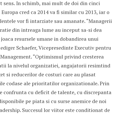
st sens. In schimb, mai mult de doi din cinci
 Europa cred ca 2014 va fi similar cu 2013, iar o
alentele vor fi intarziate sau amanate. “Managerii
stratie din intreaga lume au inceput sa-si dea
l joaca resursele umane in dobandirea unui
uediger Schaefer, Vicepresedinte Executiv pentru
 Management. “Optimismul privind cresterea
atii la nivelul organizatiei, angajatorii resimtind
t si reducerilor de costuri care au plasat
le codase ale prioritatilor organizationale. Prin
 confrunta cu deficit de talente, cu discrepanta
e disponibile pe piata si cu surse anemice de noi
leadership. Succesul lor viitor este conditionat de