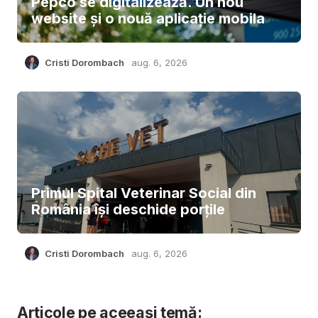
Pepco se digitalizează. Un nou
website și o nouă aplicație mobila
Cristi Dorombach
aug. 6, 2026
Primul Spital Veterinar Social din
România își deschide porțile
Cristi Dorombach
aug. 6, 2026
Articole pe aceeași temă: