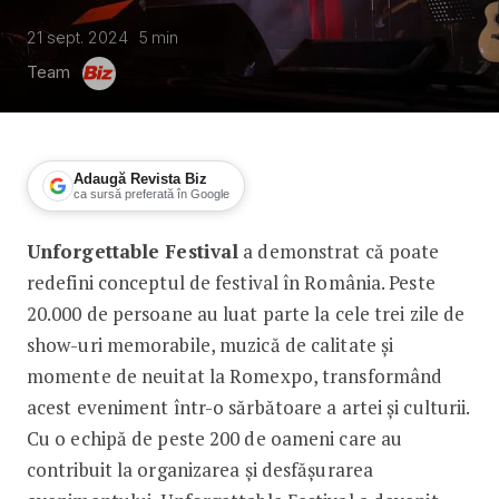
21 sept. 2024
5
min
Team
Adaugă Revista Biz
ca sursă preferată în Google
Unforgettable Festival
a demonstrat că poate
Unforgettable Festival a atras peste 
redefini conceptul de festival în România. Peste
20.000 de persoane au luat parte la cele trei zile de
show-uri memorabile, muzică de calitate și
momente de neuitat la Romexpo, transformând
acest eveniment într-o sărbătoare a artei și culturii.
Cu o echipă de peste 200 de oameni care au
contribuit la organizarea și desfășurarea