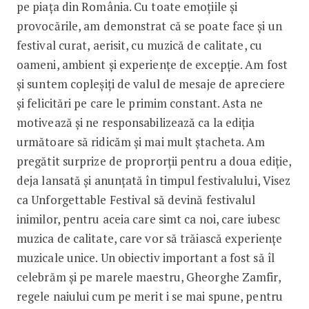
pe piața din România. Cu toate emoțiile și
provocările, am demonstrat că se poate face și un
festival curat, aerisit, cu muzică de calitate, cu
oameni, ambient și experiențe de excepție. Am fost
și suntem copleșiți de valul de mesaje de apreciere
și felicitări pe care le primim constant. Asta ne
motivează și ne responsabilizează ca la ediția
următoare să ridicăm și mai mult ștacheta. Am
pregătit surprize de proprorții pentru a doua ediție,
deja lansată și anunțată în timpul festivalului, Visez
ca Unforgettable Festival să devină festivalul
inimilor, pentru aceia care simt ca noi, care iubesc
muzica de calitate, care vor să trăiască experiențe
muzicale unice. Un obiectiv important a fost să îl
celebrăm și pe marele maestru, Gheorghe Zamfir,
regele naiului cum pe merit i se mai spune, pentru