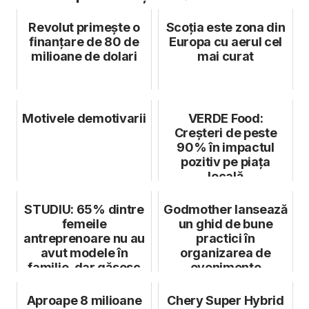
Revolut primește o
Scoția este zona din
finanțare de 80 de
Europa cu aerul cel
milioane de dolari
mai curat
Motivele demotivarii
VERDE Food:
Creșteri de peste
90% în impactul
pozitiv pe piața
locală
STUDIU: 65% dintre
Godmother lansează
femeile
un ghid de bune
antreprenoare nu au
practici în
avut modele în
organizarea de
familie, dar găsesc
evenimente
susținere în comun...
sustenabile
Aproape 8 milioane
Chery Super Hybrid