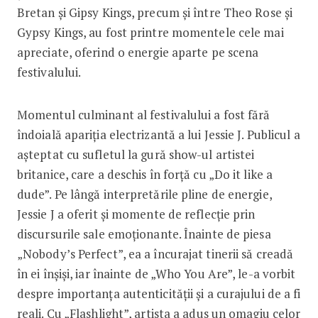
Bretan și Gipsy Kings, precum și între Theo Rose și
Gypsy Kings, au fost printre momentele cele mai
apreciate, oferind o energie aparte pe scena
festivalului.
Momentul culminant al festivalului a fost fără
îndoială apariția electrizantă a lui Jessie J. Publicul a
așteptat cu sufletul la gură show-ul artistei
britanice, care a deschis în forță cu „Do it like a
dude”. Pe lângă interpretările pline de energie,
Jessie J a oferit și momente de reflecție prin
discursurile sale emoționante. Înainte de piesa
„Nobody’s Perfect”, ea a încurajat tinerii să creadă
în ei înșiși, iar înainte de „Who You Are”, le-a vorbit
despre importanța autenticității și a curajului de a fi
reali. Cu „Flashlight”, artista a adus un omagiu celor