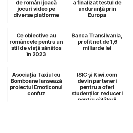
de români joacă
a finalizat testul de
jocuri video pe
anduranță prin
diverse platforme
Europa
Ce obiective au
Banca Transilvania,
româncele pentru un
profit net de 1,6
stil de viață sănătos
miliarde lei
în 2023
Asociaţia Taxiul cu
ISIC și Kiwi.com
Bomboane lansează
devin parteneri
proiectul Emoticonul
pentru a oferi
confuz
studenților reduceri
pentru călătorii