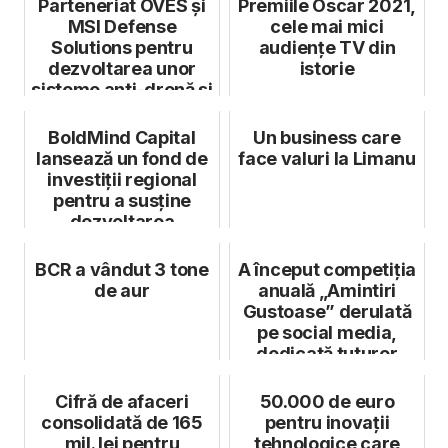
Parteneriat OVES și
Premiile Oscar 2021,
MSI Defense
cele mai mici
Solutions pentru
audiențe TV din
dezvoltarea unor
istorie
sisteme anti-dronă și
anti-rachetă
BoldMind Capital
Un business care
lansează un fond de
face valuri la Limanu
investiții regional
pentru a susține
dezvoltarea
companiilor pr...
BCR a vândut 3 tone
A început competiția
de aur
anuală „Amintiri
Gustoase” derulată
pe social media,
dedicată tuturor
iubitoril...
Cifră de afaceri
50.000 de euro
consolidată de 165
pentru inovații
mil. lei pentru
tehnologice care