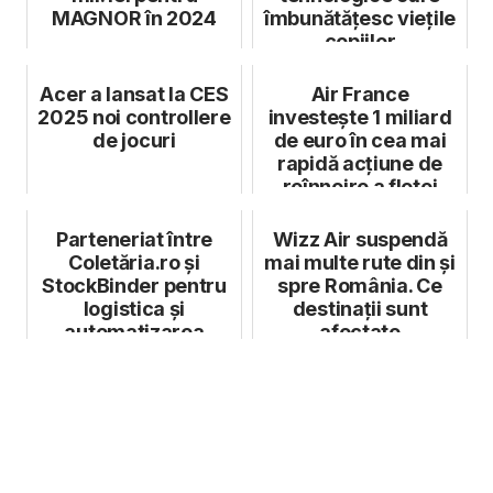
MAGNOR în 2024
îmbunătățesc viețile
copiilor
Acer a lansat la CES
Air France
2025 noi controllere
investește 1 miliard
de jocuri
de euro în cea mai
rapidă acțiune de
reînnoire a flotei
Parteneriat între
Wizz Air suspendă
Coletăria.ro și
mai multe rute din și
StockBinder pentru
spre România. Ce
logistica și
destinații sunt
automatizarea
afectate
stocurilor
magazinel...