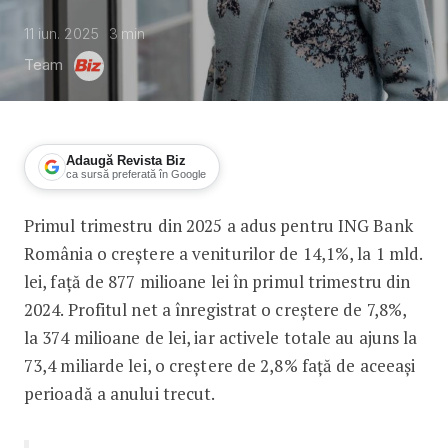
11 iun. 2025
3
min
Team
Adaugă Revista Biz
ca sursă preferată în Google
Primul trimestru din 2025 a adus pentru ING Bank
Venituri mai mari cu 14,1% pentru IN
România o creștere a veniturilor de 14,1%, la 1 mld.
lei, față de 877 milioane lei în primul trimestru din
2024. Profitul net a înregistrat o creștere de 7,8%,
la 374 milioane de lei, iar activele totale au ajuns la
73,4 miliarde lei, o creștere de 2,8% față de aceeași
perioadă a anului trecut.