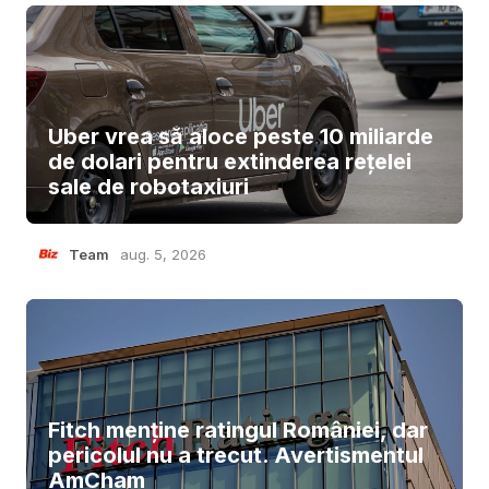
Uber vrea să aloce peste 10 miliarde
de dolari pentru extinderea rețelei
sale de robotaxiuri
Team
aug. 5, 2026
Fitch menține ratingul României, dar
pericolul nu a trecut. Avertismentul
AmCham