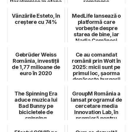
Paralimpice în etapa
românesc
finală de pregăt...
Vânzările Esteto, în
MedLife lansează o
creștere cu 74%
platformă care
vorbește despre
starea de bine, iar
Nadia Comăneci
devine ambasado...
Gebrüder Weiss
Ce au comandat
România, investiții
românii prin Wolt în
de 1,77 milioane de
2025: micii sunt pe
euro în 2020
primul loc, șaorma
depășește burgerii
The Spinning Era
GroupM România a
aduce muzica lui
lansat programul de
Bad Bunny pe
cercetare media
bicicletele de
Innovation Lab, în
spinning
premieră pentru
Europa de Es...