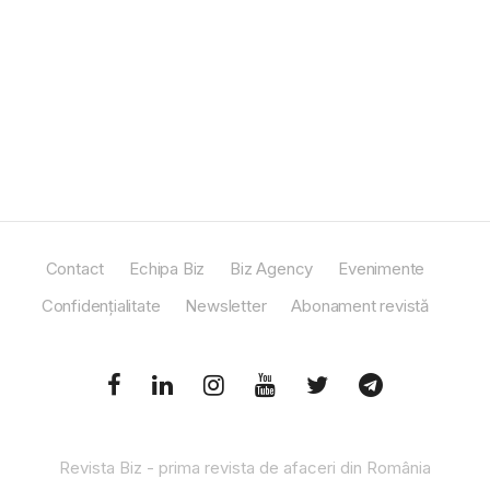
Contact
Echipa Biz
Biz Agency
Evenimente
Confidențialitate
Newsletter
Abonament revistă
Revista Biz - prima revista de afaceri din România