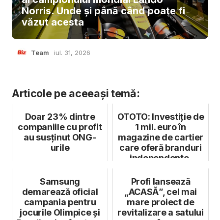
Norris. Unde și până când poate fi
văzut acesta
Team
iul. 31, 2026
Articole pe aceeași temă:
Doar 23% dintre
OTOTO: Investiție de
companiile cu profit
1 mil. euro în
au susținut ONG-
magazine de cartier
urile
care oferă branduri
independente,
sustenabil...
Samsung
Profi lansează
demarează oficial
„ACASĂ”, cel mai
campania pentru
mare proiect de
jocurile Olimpice și
revitalizare a satului