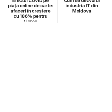
Efectul COVID pe
Cum se dezvoltă
piața online de carte:
industria IT din
afaceri în creștere
Moldova
cu 186% pentru
Librex