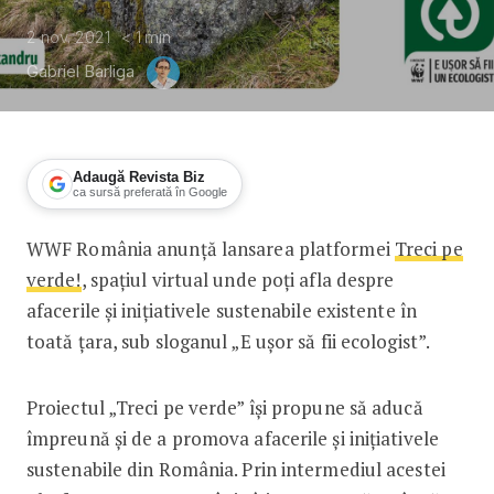
2 nov. 2021
< 1
min
Gabriel Barliga
Adaugă Revista Biz
ca sursă preferată în Google
WWF România anunță lansarea platformei
Treci pe
WWF România lansează „Treci pe verde
verde!
, spațiul virtual unde poți afla despre
afacerile și inițiativele sustenabile existente în
toată țara, sub sloganul „E ușor să fii ecologist”.
Proiectul „Treci pe verde” își propune să aducă
împreună și de a promova afacerile și inițiativele
sustenabile din România. Prin intermediul acestei