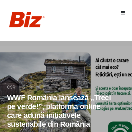
CSR
STIRI
WWF România lansează „Treci
pe verde!”, platforma online
care adună inițiativele
sustenabile din România