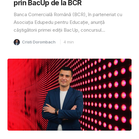
prin BacUp de la BCR
Banca Comercială Română (BCR), în parteneriat cu
Asociația Edupedu pentru Educație, anunță
câștigătorii primei ediții BacUp, concursul...
Cristi Dorombach
4
min