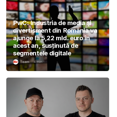
PwC: Industria de media și
divertisment din România va
ajunge la 5,22 mld. euro în
acest an, susținută de
segmentele digitale
Team
4
min