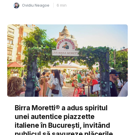
Ovidiu Neagoe
6
min
Birra Moretti® a adus spiritul
unei autentice piazzette
italiene în București, invitând
publicul să savureze plăcerile