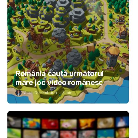
România caută următorul
mare joc video românesc
Cristi Dorombach
3
min