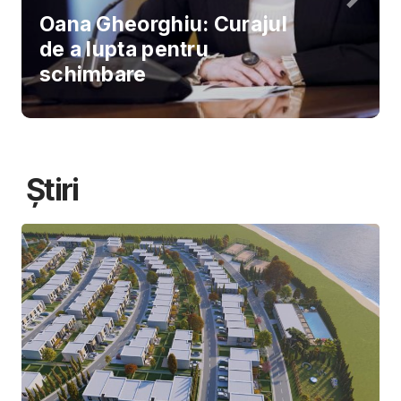
Oana Gheorghiu: Curajul
de a lupta pentru
schimbare
Știri