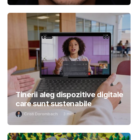
Tinerii aleg dispozitive digitale
care sunt sustenabile
Cristi Dorombach
3
min