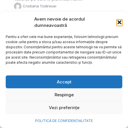
Cristiana Todiresei
Avem nevoie de acordul
dumneavoastră
Pentru a oferi cele mai bune experiențe, folosim tehnologii precum
cookie-urile pentru a stoca și/sau accesa informațiile despre
dispozitiv. Consimțământul pentru aceste tehnologii ne va permite să
procesăm date precum comportamentul de navigare sau ID-uri unice
pe acest site. Neconsimțământul sau retragerea consimțământului
poate afecta negativ anumite caracteristici și funcții.
Accept
Respinge
NOVA Power & Gas: un program
Vezi preferințe
de investiții de un miliard de
euro și o nouă promisiune de
POLITICĂ DE CONFIDENȚIALITATE