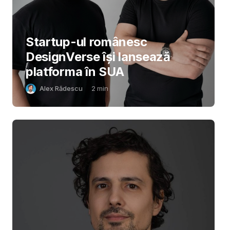
Startup-ul românesc
DesignVerse își lansează
platforma în SUA
Alex Rădescu
2
min