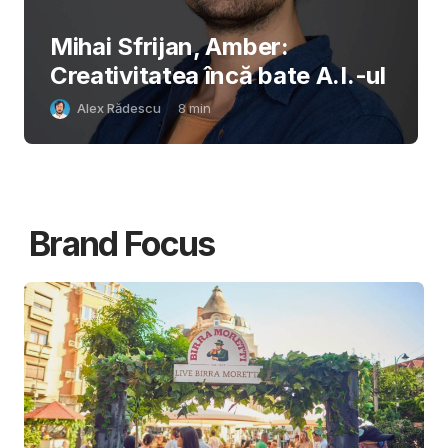
Mihai Sfrijan, Amber:
Creativitatea încă bate A.I.-ul
Alex Rădescu
8
min
Brand Focus