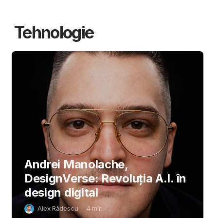
Tehnologie
Andrei Manolache,
DesignVerse: Revoluția A.I. în
design digital
Alex Rădescu
4
min