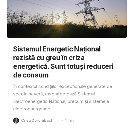
Sistemul Energetic Național
rezistă cu greu în criza
energetică. Sunt totuși reduceri
de consum
În contextul condițiilor excepționale generate de
seceta severã, care afecteazã Sistemul
Electroenergetic Național, precum și sistemele
electroenergetice...
Cristi Dorombach
< 1
min