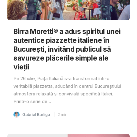
Birra Moretti® a adus spiritul unei
autentice piazzette italiene în
București, invitând publicul să
savureze plăcerile simple ale
vieții
Pe 26 iulie, Piața Italiană s-a transformat într-o
veritabilă piazzetta, aducând în centrul Bucureștiului
atmosfera relaxată și convivială specifică Italiei.
Printr-o serie de...
Gabriel Barliga
2
min