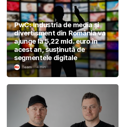
PwC: Industria de media și
divertisment din România va
ajunge la 5,22 mld. euro în
acest an, susținută de
segmentele digitale
Team
4
min