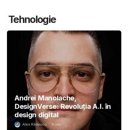
Tehnologie
Andrei Manolache,
DesignVerse: Revoluția A.I. în
design digital
Alex Rădescu
4
min