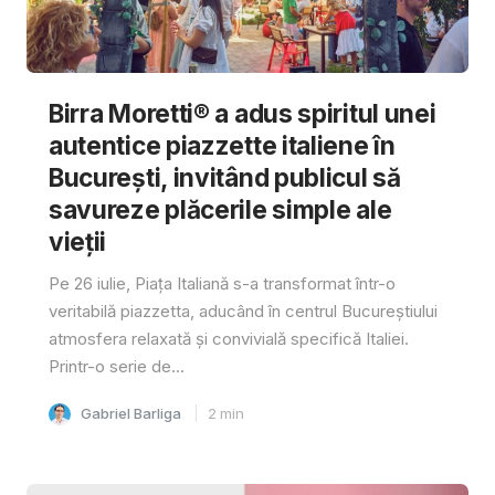
Birra Moretti® a adus spiritul unei
autentice piazzette italiene în
București, invitând publicul să
savureze plăcerile simple ale
vieții
Pe 26 iulie, Piața Italiană s-a transformat într-o
veritabilă piazzetta, aducând în centrul Bucureștiului
atmosfera relaxată și convivială specifică Italiei.
Printr-o serie de...
Gabriel Barliga
2
min