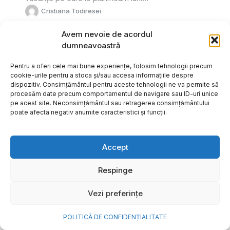
Cristiana Todiresei
Avem nevoie de acordul
dumneavoastră
Pentru a oferi cele mai bune experiențe, folosim tehnologii precum
cookie-urile pentru a stoca și/sau accesa informațiile despre
dispozitiv. Consimțământul pentru aceste tehnologii ne va permite să
procesăm date precum comportamentul de navigare sau ID-uri unice
pe acest site. Neconsimțământul sau retragerea consimțământului
poate afecta negativ anumite caracteristici și funcții.
Accept
Respinge
NOVA Power & Gas: un program
Vezi preferințe
de investiții de un miliard de
euro și o nouă promisiune de
POLITICĂ DE CONFIDENȚIALITATE