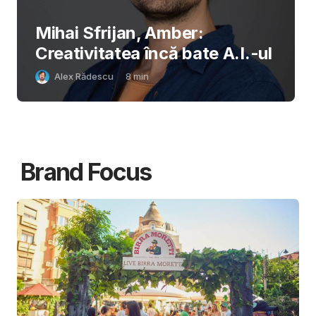
Mihai Sfrijan, Amber:
Creativitatea încă bate A.I.-ul
Alex Rădescu
8
min
Brand Focus