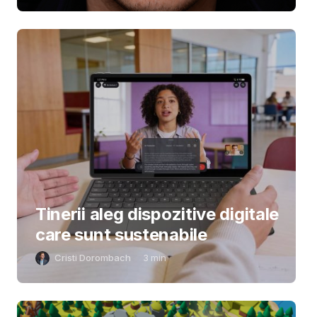
Tinerii aleg dispozitive digitale
care sunt sustenabile
Cristi Dorombach
3
min