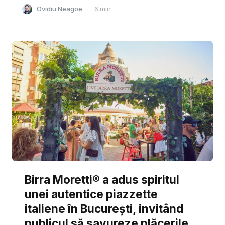
Ovidiu Neagoe
6
min
Birra Moretti® a adus spiritul
unei autentice piazzette
italiene în București, invitând
publicul să savureze plăcerile