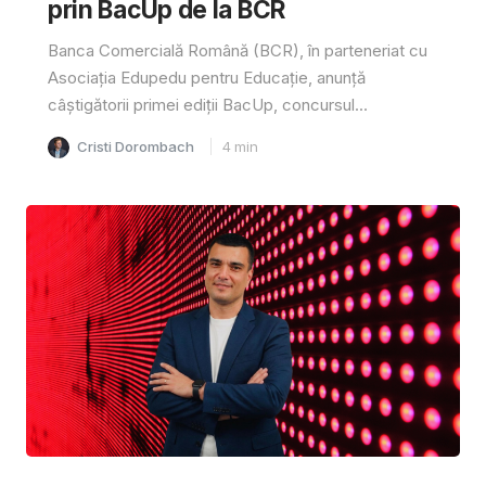
prin BacUp de la BCR
Banca Comercială Română (BCR), în parteneriat cu
Asociația Edupedu pentru Educație, anunță
câștigătorii primei ediții BacUp, concursul...
Cristi Dorombach
4
min