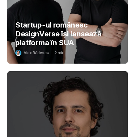
Startup-ul românesc
DesignVerse își lansează
platforma în SUA
Alex Rădescu
2
min