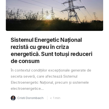
Sistemul Energetic Național
rezistă cu greu în criza
energetică. Sunt totuși reduceri
de consum
În contextul condițiilor excepționale generate de
seceta severã, care afecteazã Sistemul
Electroenergetic Național, precum și sistemele
electroenergetice...
Cristi Dorombach
< 1
min