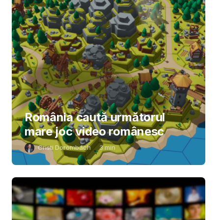
România caută următorul
mare joc video românesc
Cristi Dorombach
3
min