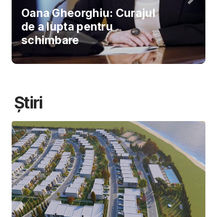
Oana Gheorghiu: Curajul
de a lupta pentru
schimbare
Știri