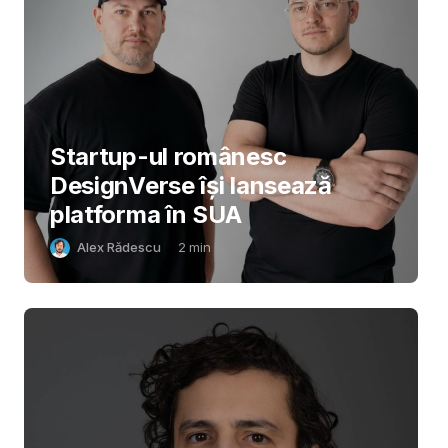
Startup-ul românesc
DesignVerse își lansează
platforma în SUA
Alex Rădescu
2
min