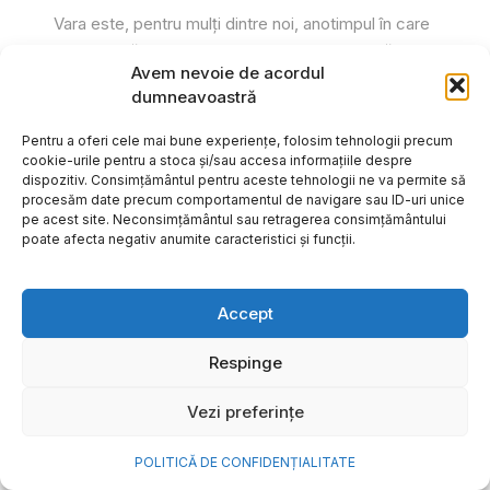
Vara este, pentru mulți dintre noi, anotimpul în care
se întâmplă cele mai importante lucruri. Plecăm în
Avem nevoie de acordul
vacanțe pe care le planificăm luni...
dumneavoastră
Cristiana Todiresei
Pentru a oferi cele mai bune experiențe, folosim tehnologii precum
cookie-urile pentru a stoca și/sau accesa informațiile despre
dispozitiv. Consimțământul pentru aceste tehnologii ne va permite să
procesăm date precum comportamentul de navigare sau ID-uri unice
pe acest site. Neconsimțământul sau retragerea consimțământului
poate afecta negativ anumite caracteristici și funcții.
Accept
Respinge
Vezi preferințe
POLITICĂ DE CONFIDENȚIALITATE
NOVA Power & Gas: un program