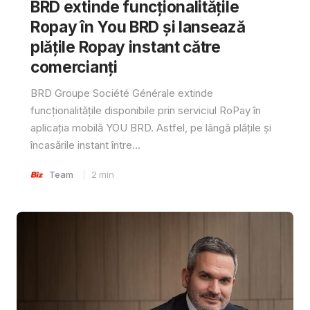
BRD extinde funcționalitățile
Ropay în You BRD și lansează
plățile Ropay instant către
comercianți
BRD Groupe Société Générale extinde
funcționalitățile disponibile prin serviciul RoPay în
aplicația mobilă YOU BRD. Astfel, pe lângă plățile și
încasările instant între...
Team
2
min