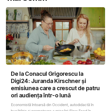
De la Conacul Grigorescu la
Digi24: Juranda Kirschner și
emisiunea care a crescut de patru
ori audiența într-o lună
Economistă întoarsă din Occident, autodidactă în
bucătărie și promotoare a mișcării Slow Food în