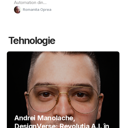
Automation din...
Romanita Oprea
Tehnologie
Andrei Manolache,
DesignVerse: Revoluția A.I. în