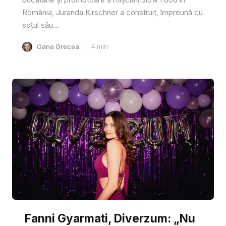
România, Juranda Kirschner a construit, împreună cu
soțul său...
Oana Grecea
4
min
Fanni Gyarmati, Diverzum: „Nu