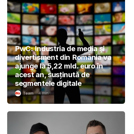
PwC: Industria de media și
divertisment din România va
ajunge la 5,22 mld. euro în
acest an, susținută de
segmentele digitale
Team
4
min