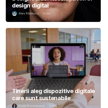
design digital
Alex Rădescu
4
min
Tinerii aleg dispozitive digitale
care sunt sustenabile
Cristi Dorombach
3
min