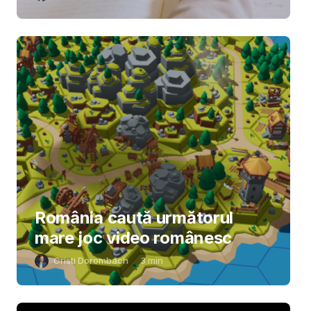
România caută următorul
mare joc video românesc
Cristi Dorombach
3
min