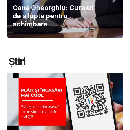
Oana Gheorghiu: Curajul
de a lupta pentru
schimbare
Știri