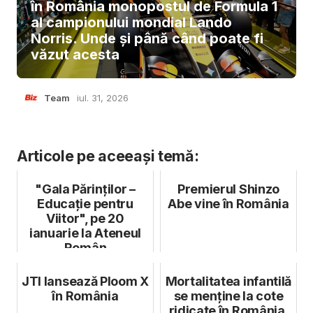
în România monopostul de Formula 1
al campionului mondial Lando
Norris. Unde și până când poate fi
văzut acesta
Team
iul. 31, 2026
Articole pe aceeași temă:
"Gala Părinților –
Premierul Shinzo
Educație pentru
Abe vine în România
Viitor", pe 20
ianuarie la Ateneul
Român
JTI lansează Ploom X
Mortalitatea infantilă
în România
se menține la cote
ridicate în România.