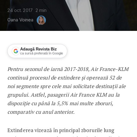
24 oct. 2017
2
min
Oana Voinea
Adaugă Revista Biz
ca sursă preferată în Google
Pentru sezonul de iarnă 2017-2018, Air France-KLM
Air France KLM: creștere a numărului 
continuă procesul de extindere și operează 52 de
noi segmente spre cele mai solicitate destinații ale
grupului.
Astfel, pasagerii Air France KLM au la
dispoziție cu până la 5,5% mai multe zboruri,
comparativ cu anul anterior.
Extinderea vizează în principal zborurile lung