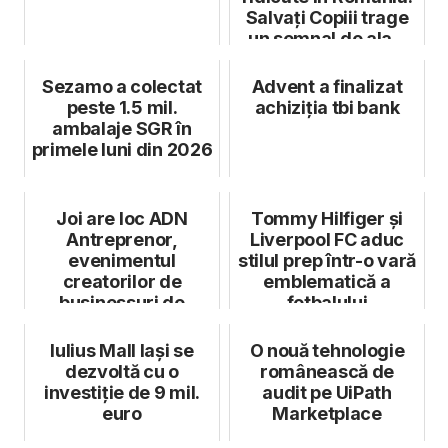
Salvați Copiii trage
un semnal de ala...
Sezamo a colectat
Advent a finalizat
peste 1.5 mil.
achiziția tbi bank
ambalaje SGR în
primele luni din 2026
Joi are loc ADN
Tommy Hilfiger și
Antreprenor,
Liverpool FC aduc
evenimentul
stilul prep într-o vară
creatorilor de
emblematică a
businessuri de
fotbalului
succes
Iulius Mall Iași se
O nouă tehnologie
dezvoltă cu o
românească de
investiție de 9 mil.
audit pe UiPath
euro
Marketplace