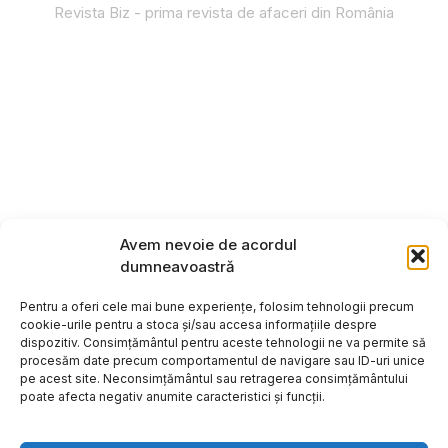
Revista Biz - prima revista de afaceri din România
Avem nevoie de acordul
dumneavoastră
Pentru a oferi cele mai bune experiențe, folosim tehnologii precum
cookie-urile pentru a stoca și/sau accesa informațiile despre
dispozitiv. Consimțământul pentru aceste tehnologii ne va permite să
procesăm date precum comportamentul de navigare sau ID-uri unice
pe acest site. Neconsimțământul sau retragerea consimțământului
poate afecta negativ anumite caracteristici și funcții.