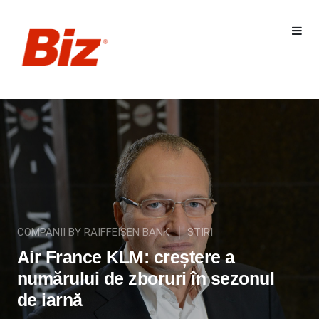
COMPANII BY RAIFFEISEN BANK
STIRI
Air France KLM: creștere a
numărului de zboruri în sezonul
de iarnă