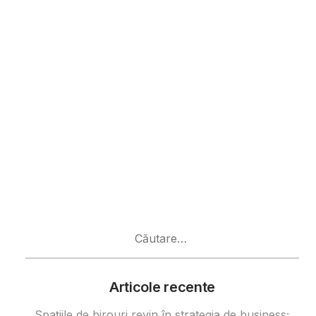
Caută
după:
Articole recente
Spațiile de birouri revin în strategia de business;