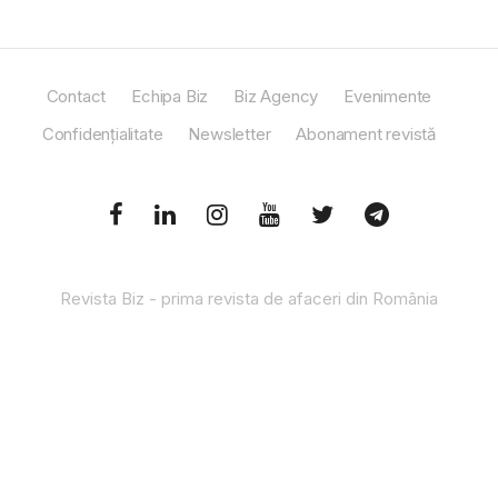
Contact
Echipa Biz
Biz Agency
Evenimente
Confidențialitate
Newsletter
Abonament revistă
Revista Biz - prima revista de afaceri din România