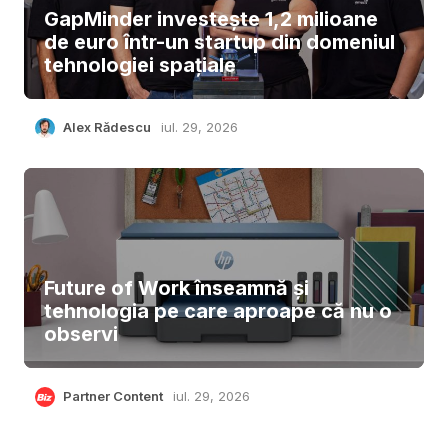
GapMinder investește 1,2 milioane
de euro într-un startup din domeniul
tehnologiei spațiale
Alex Rădescu
iul. 29, 2026
Future of Work înseamnă și
tehnologia pe care aproape că nu o
observi
Partner Content
iul. 29, 2026