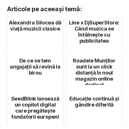
Articole pe aceeași temă:
Alexandra Silocea dă
Line x DjSuperStore:
viață muzicii clasice
Când muzica se
întâlnește cu
publicitatea
De ce se tem
Roadele Munților
angajații să revină la
sunt la un click
birou
distanță în noul
magazin online
dedicat
producătorilor locali
din ...
SeedBlink lansează
Educație continuă și
un copilot digital
gândire diferită
care pregătește
fondatorii europeni