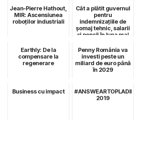
Jean-Pierre Hathout,
Cât a plătit guvernul
MIR: Ascensiunea
pentru
roboților industriali
indemnizațiile de
șomaj tehnic, salarii
și pensii în luna mai
Earthly: De la
Penny România va
compensare la
investi peste un
regenerare
miliard de euro până
în 2029
Business cu impact
#ANSWEARTOPLADIES
2019