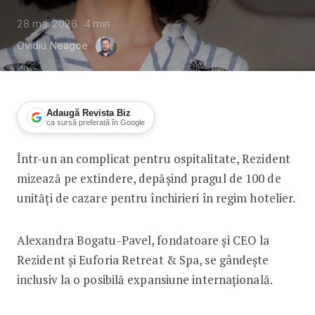
28 mai 2026
4
min
Ovidiu Neagoe
Adaugă Revista Biz
ca sursă preferată în Google
Într-un an complicat pentru ospitalitate, Rezident
Alexandra Bogatu-Pavel, Rezident: C
mizează pe extindere, depășind pragul de 100 de
unități de cazare pentru închirieri în regim hotelier.
Alexandra Bogatu-Pavel, fondatoare și CEO la
Rezident și Euforia Retreat & Spa, se gândește
inclusiv la o posibilă expansiune internațională.