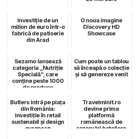
Investiție de un
O noua imagine
milion de euro într-o
Discovery HD
fabrică de patiserie
Showcase
din Arad
Sezamo lansează
Cum poate un tablou
categoria „Nutriție
să înceapă o colecție
Specială”, care
și să genereze venit
conține peste 1000
de produse
Butlers intră pe piața
Travelminit.ro
din România:
devine prima
investiție în retail
platformă
sustenabil și design
românească de
european
rezervări hoteliere
care se extinde în