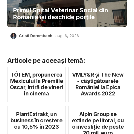
Primul Spital Veterinar Social din
România își deschide porțile
Cristi Dorombach
aug. 6, 2026
Articole pe aceeași temă:
TÓTEM, propunerea
VMLY&R și The New
Mexicului la Premiile
- câștigătoarele
Oscar, intră de vineri
României la Epica
în cinema
Awards 2022
PlantExtrakt, un
Alpin Group se
business în creștere
extinde pe litoral, cu
cu 10,5% în 2023
o investiție de peste
20 mil. euro