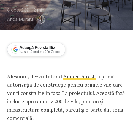
8 dec. 2021
2
min
Anca Muraru
Adaugă Revista Biz
ca sursă preferată în Google
Amber Forest a primit autorizația de 
Alesonor, dezvoltatorul
Amber Forest,
a primit
autorizația de construcție pentru primele vile care
vor fi construite în faza I a proiectului. Această fază
include aproximativ 200 de vile, precum și
infrastructura completă, parcul și o parte din zona
comercială.