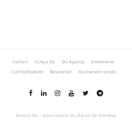
Contact
Echipa Biz
Biz Agency
Evenimente
Confidențialitate
Newsletter
Abonament revistă
Revista Biz - prima revista de afaceri din România