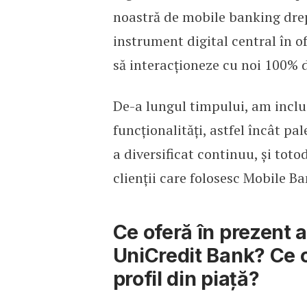
noastră de mobile banking drep
instrument digital central în o
să interacționeze cu noi 100% d
De-a lungul timpului, am inclu
funcționalități, astfel încât pale
a diversificat continuu, și tot
clienții care ­folosesc Mobile B
Ce oferă în prezent 
UniCredit Bank? Ce o 
profil din piață?