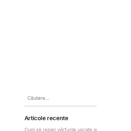
 era digitală
Caută
după:
Articole recente
Cum să repari vârfurile uscate și