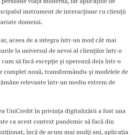
persoane viața modernă, iar aplicațiile de
cipalul instrument de interacțiune cu clienții
ariate domenii.
ar, aceea de a integra ­într-un mod cât mai
rile la universul de nevoi al clienților într-o
u cum să facă excepție și operează deja într-o
iare complet nouă, transformându-și modelele de
a rămâne relevante într-un mediu extrem de
a UniCredit în privința digitalizării a fost una
nte ca acest context pandemic să facă din
oziționat, încă de acum mai mulți ani, aplicația