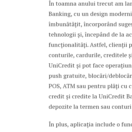
În toamna anului trecut am lan
Banking, cu un design mo­derni
îmbunătățit, încorporând sugest
tehnologii și, începând de la 
funcționalități. Astfel, clienții
conturile, cardurile, creditele 
UniCredit și pot face operațiuni
push gratuite, blocări/deblocăr
POS, ATM sau pentru plăți cu c
credit și credite la UniCredit 
depozite la termen sau conturi 
În plus, aplicația include o fun