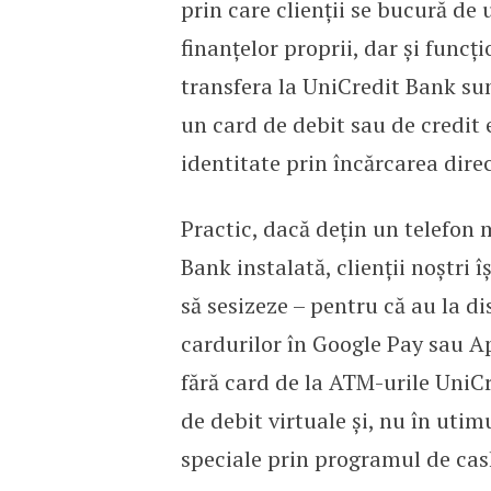
prin care clienții se bucură de
finanțelor proprii, dar și func
transfera la UniCredit Bank sum
un card de debit sau de cre­dit 
identitate prin încărcarea direc
Practic, dacă dețin un telefon 
Bank instalată, clienții noștri î
să sesizeze – pentru că au la dis
cardurilor în Google Pay sau Ap
fără card de la ATM-urile UniC
de debit virtuale și, nu în utim
speciale prin programul de ca