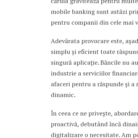
căruia gravitează pentru multe 
mobile banking sunt astăzi prin
pentru companii din cele mai v
Adevărata provocare este, așad
simplu și eficient toate răspunsu
singură aplicație. Băncile nu a
industrie a serviciilor financ
afa­ceri pentru a răspunde și 
dinamic.
În ceea ce ne privește, abordare
proactivă, debutând încă dinai
digitalizare o necesitate. Am p