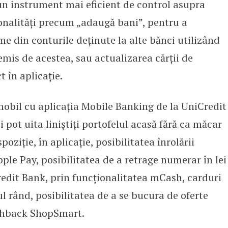
 un instrument mai eficient de control asupra
ționalități precum „adaugă bani”, pentru a
e din conturile deținute la alte bănci utilizând
emis de acestea, sau actualizarea cărții de
t în aplicație.
mobil cu aplicația Mobile Banking de la UniCredit
și pot uita liniștiți portofelul acasă fără ca măcar
poziție, în aplicație, posibilitatea înrolării
ple Pay, posibilitatea de a retrage numerar în lei
redit Bank, prin funcționalitatea mCash, carduri
ul rând, posibilitatea de a se bucura de oferte
shback ShopSmart.