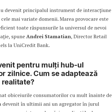
au devenit principalul instrument de interacțiune
edit Bank: Mobile banking pentru
n cele mai variate domenii. Marea provocare este
eficient toate răspunsurile la universul de nevoi
icație, spune
Andrei Stamatian
, Director Retail
els la UniCredit Bank.
nit ­pentru mulți hub-ul
ților zilnice. Cum se adaptează
 realitate?
mat obiceiurile consumatorilor cu mult înainte de
 devenit în ultimii ani un agregator în jurul