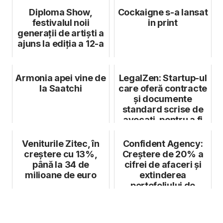
R...
Diploma Show,
Cockaigne s-a lansat
festivalul noii
in print
generații de artiști a
ajuns la ediția a 12-a
Armonia apei vine de
LegalZen: Startup-ul
la Saatchi
care oferă contracte
și documente
standard scrise de
avocați, pentru a fi
perso...
Veniturile Zitec, în
Confident Agency:
creștere cu 13%,
Creștere de 20% a
până la 34 de
cifrei de afaceri și
milioane de euro
extinderea
portofoliului de
clienți globali...