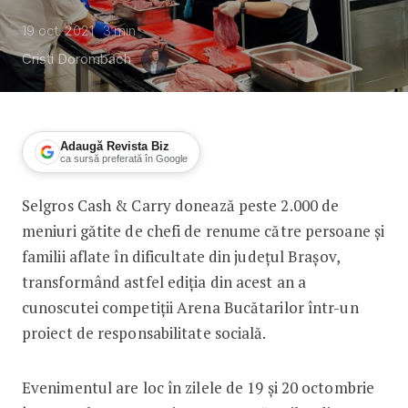
19 oct. 2021
3
min
Cristi Dorombach
Adaugă Revista Biz
ca sursă preferată în Google
Selgros Cash & Carry donează peste 2.000 de
Arena Bucătarilor se transformă în re
meniuri gătite de chefi de renume către persoane şi
familii aflate în dificultate din județul Brașov,
transformând astfel ediția din acest an a
cunoscutei competiții Arena Bucătarilor într-un
proiect de responsabilitate socială.
Evenimentul are loc în zilele de 19 și 20 octombrie