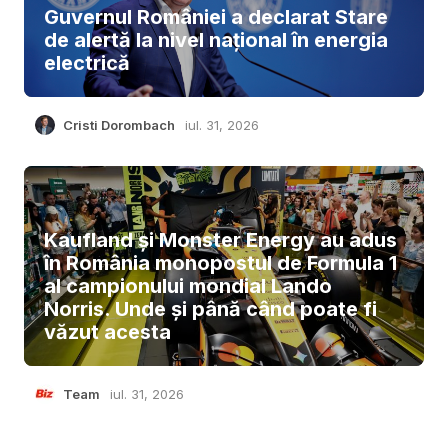
Guvernul României a declarat Stare
de alertă la nivel național în energia
electrică
Cristi Dorombach
iul. 31, 2026
Kaufland și Monster Energy au adus
în România monopostul de Formula 1
al campionului mondial Lando
Norris. Unde și până când poate fi
văzut acesta
Team
iul. 31, 2026