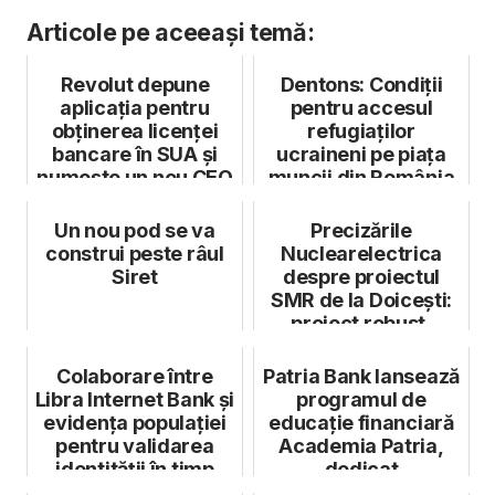
Articole pe aceeași temă:
Revolut depune
Dentons: Condiții
aplicația pentru
pentru accesul
obținerea licenței
refugiaților
bancare în SUA și
ucraineni pe piața
numește un nou CEO
muncii din România
în această p...
Un nou pod se va
Precizările
construi peste râul
Nuclearelectrica
Siret
despre proiectul
SMR de la Doicești:
proiect robust,
conform strategiei
Colaborare între
Patria Bank lansează
Libra Internet Bank și
programul de
evidența populației
educație financiară
pentru validarea
Academia Patria,
identității în timp
dedicat
rea...
antreprenorilor din