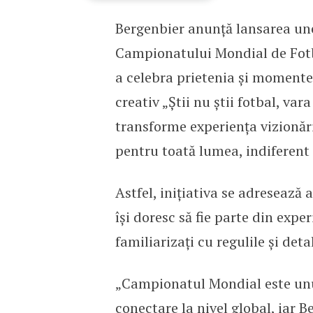
Bergenbier anunță lansarea un
Bergenbier lansează cam
Campionatului Mondial de Fotba
a celebra prietenia și moment
creativ „Știi nu știi fotbal, vara
transforme experiența vizionări
pentru toată lumea, indiferent 
Astfel, inițiativa se adresează a
își doresc să fie parte din expe
familiarizați cu regulile și detal
„Campionatul Mondial este un
conectare la nivel global, iar B