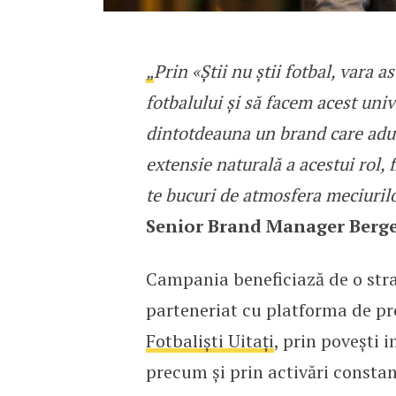
„
Prin «Știi nu știi fotbal, vara
fotbalului și să facem acest univ
dintotdeauna un brand care adu
extensie naturală a acestui rol, f
te bucuri de atmosfera meciurilo
Senior Brand Manager Berg
Campania beneficiază de o strat
parteneriat cu platforma de pr
Fotbaliști Uitați
, prin povești i
precum și prin activări constan