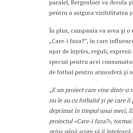
paralel, Bergenbier va derula ș
pentru a asigura vizibilitatea și
În plus, campania va avea și o 
„Care-i faza?”, în care influen
ușor de înțeles, reguli, expresii
special pentru acei consumatori
de fotbal pentru atmosferă și s
„E un proiect care vine dintr-o
nu le au cu fotbalul și pe care î
deprimat în timpul unui meci, făr
proiectul «Care-i faza?», tocmai
prins până acum să îi înțeleagă 