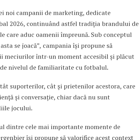
ei noi campanii de marketing, dedicate
pania „Știi nu știi fotbal, vara 
l 2026, continuând astfel tradiția brandului de
ele care aduc oamenii împreună. Sub conceptul
 asta se joacă”,
campania își propune să
i meciurilor într-un moment accesibil și plăcut
de nivelul de familiaritate cu fotbalul.
tât suporterilor, cât și prietenilor acestora, care
riență și conversație, chiar dacă nu sunt
iile jocului.
ul dintre cele mai importante momente de
ergenbier își propune să valorifice acest context