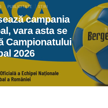
G
PUBLICITATE
STIRI
nsează campania
bal, vara asta se
tă Campionatului
bal 2026