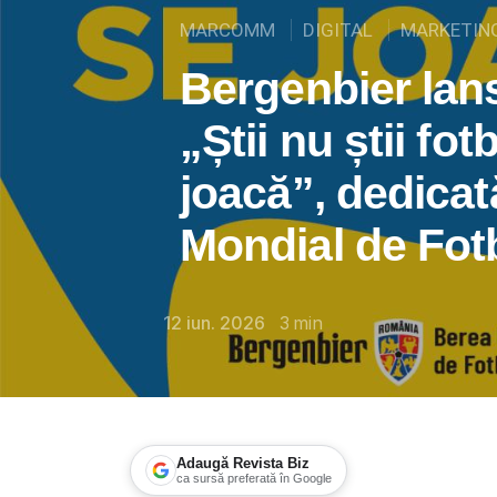
MARCOMM
DIGITAL
MARKETIN
Bergenbier la
„Știi nu știi fot
joacă”, dedica
Mondial de Fot
12 iun. 2026
3
min
Adaugă Revista Biz
ca sursă preferată în Google