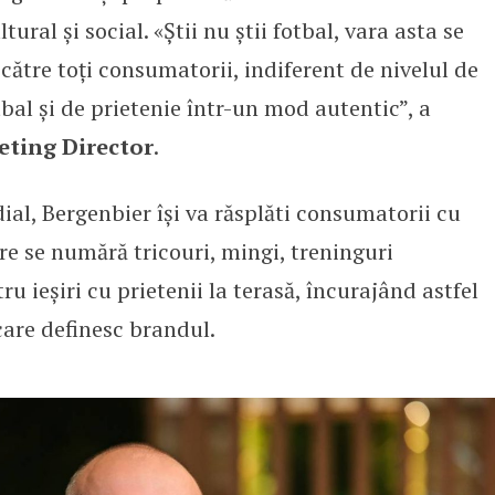
ral și social. «Știi nu știi fotbal, vara asta se
 către toți consumatorii, indiferent de nivelul de
bal și de prietenie într-un mod autentic”, a
eting Director
.
l, Bergenbier își va răsplăti consumatorii cu
e se numără tricouri, mingi, treninguri
u ieșiri cu prietenii la terasă, încurajând astfel
care definesc brandul.