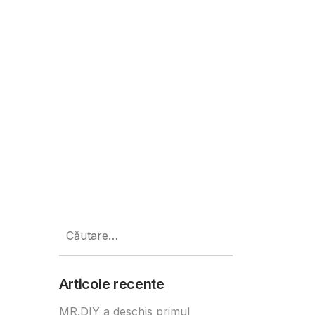
asta se joacă”, dedicată Campion
Caută
după:
Articole recente
MR.DIY a deschis primul