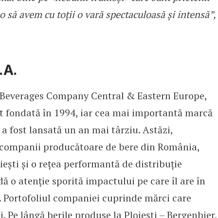
e o să avem cu toții o vară spectaculoasă și intensă”,
.A.
 Beverages Company Central & Eastern Europe,
t fondată în 1994, iar cea mai importantă marcă
 a fost lansată un an mai târziu. Astăzi,
ei companii producătoare de bere din România,
eşti şi o reţea performantă de distribuţie
ă o atenție sporită impactului pe care îl are în
 Portofoliul companiei cuprinde mărci care
. Pe lângă berile produse la Ploiești – Bergenbier,