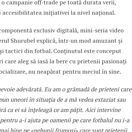
i o campanie off-trade pe toată durata verii,
 accesibilitatea inițiativei la nivel național.
componentă exclusiv digitală, mini-seria video
cerul Shurubel explică, într-un mod amuzant și
 și tactici din fotbal. Conținutul este conceput
 care aleg să iasă la bere cu prietenii pasionați
ocializare, nu neapărat pentru meciul în sine.
 nevoie adevărată. Eu am o grămadă de prieteni care
i pun uneori în situația de a mă vedea extaziat sau
ă ca ei să înțeleagă ce am pățit. Aici intervine
 pentru a-i ajuta pe oamenii pe care fotbalul nu i-a
mai bine pe «nebunii frumoși» care sunt prietenii