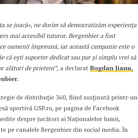
 asta se joacă», ne dorim să democratizăm experiența
ers mai accesibil tuturor. Bergenbier a fost
ce oamenii împreună, iar această campanie este o
ie că ești suporter dedicat sau pur și simplu vrei să
r alături de prieteni”,
a declarat
Bogdan Jianu,
enbier
.
egie de distribuție 360, fiind susținută printr-un
esă sportivă GSP.ro, pe pagina de Facebook
nedite despre jucători ai Naționalelor lumii,
te pe canalele Bergenbier din social media. În