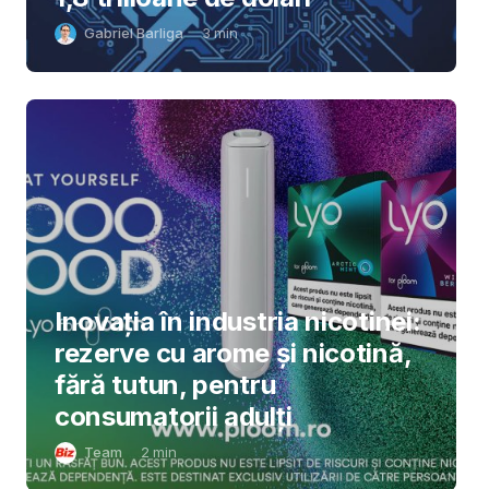
Gabriel Barliga
3
min
Inovația în industria nicotinei:
rezerve cu arome și nicotină,
fără tutun, pentru
consumatorii adulți
Team
2
min