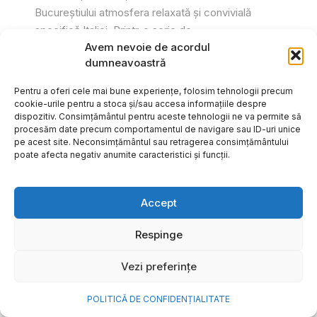
Bucureștiului atmosfera relaxată și convivială
specifică Italiei. Printr-o serie de...
Avem nevoie de acordul
Gabriel Barliga
dumneavoastră
Pentru a oferi cele mai bune experiențe, folosim tehnologii precum
cookie-urile pentru a stoca și/sau accesa informațiile despre
dispozitiv. Consimțământul pentru aceste tehnologii ne va permite să
procesăm date precum comportamentul de navigare sau ID-uri unice
pe acest site. Neconsimțământul sau retragerea consimțământului
poate afecta negativ anumite caracteristici și funcții.
Accept
Respinge
Vezi preferințe
Cum transformi cele mai
POLITICĂ DE CONFIDENȚIALITATE
frumoase amintiri ale verii într-