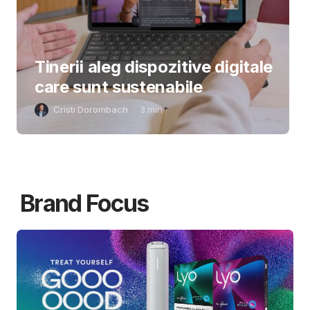
Tinerii aleg dispozitive digitale
care sunt sustenabile
Cristi Dorombach
3
min
Brand Focus