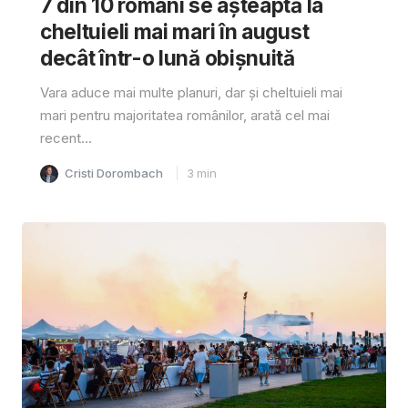
7 din 10 români se așteaptă la
cheltuieli mai mari în august
decât într-o lună obișnuită
Vara aduce mai multe planuri, dar și cheltuieli mai
mari pentru majoritatea românilor, arată cel mai
recent...
Cristi Dorombach
3
min