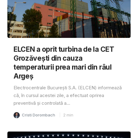
ELCEN a oprit turbina de la CET
Grozăvești din cauza
temperaturii prea mari din râul
Argeș
Electrocentrale București S.A. (ELCEN) informează
că, în cursul acestei zile, a efectuat oprirea
preventivă și controlată a...
Cristi Dorombach
2
min