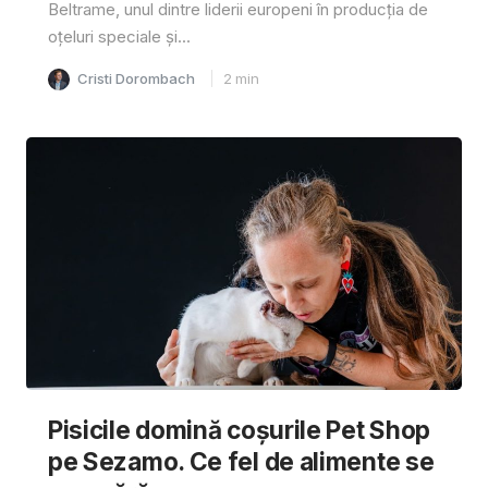
Beltrame, unul dintre liderii europeni în producția de
oțeluri speciale și...
Cristi Dorombach
2
min
Pisicile domină coșurile Pet Shop
pe Sezamo. Ce fel de alimente se