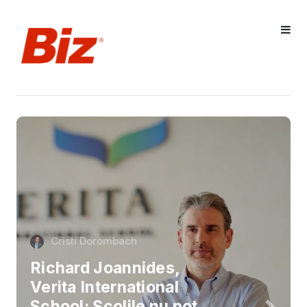
Cristi Dorombach
Richard Joannides,
Verita International
School: Școlile nu pot