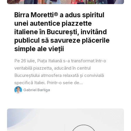
Birra Moretti® a adus spiritul
unei autentice piazzette
italiene în București, invitând
publicul să savureze plăcerile
simple ale vieții
Pe 26 iulie, Piața Italiană s-a transformat într-o
veritabilă piazzetta, aducând în centrul
Bucureștiului atmosfera relaxată și convivială
specifică Italiei. Printr-o serie de...
Gabriel Barliga