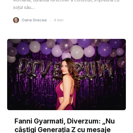
soțul său...
Oana Grecea
4
min
Fanni Gyarmati, Diverzum: „Nu
câștigi Generația Z cu mesaje