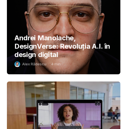
Andrei Manolache,
DesignVerse: Revoluția A.I. în
design digital
Alex Rădescu
4
min