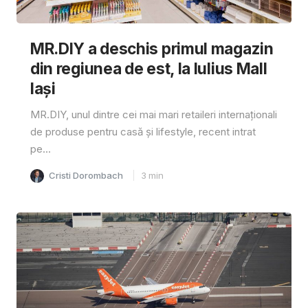
MR.DIY a deschis primul magazin
din regiunea de est, la Iulius Mall
Iași
MR.DIY, unul dintre cei mai mari retaileri internaționali
de produse pentru casă și lifestyle, recent intrat
pe...
Cristi Dorombach
3
min