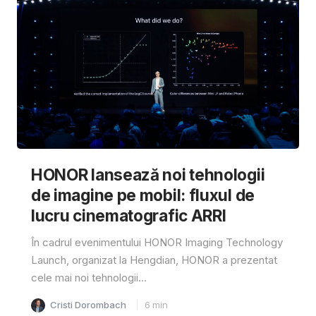
HONOR lansează noi tehnologii
de imagine pe mobil: fluxul de
lucru cinematografic ARRI
În cadrul evenimentului HONOR Imaging Technology
Launch, organizat la Hengdian, HONOR a prezentat
cele mai noi tehnologii...
Cristi Dorombach
6
min