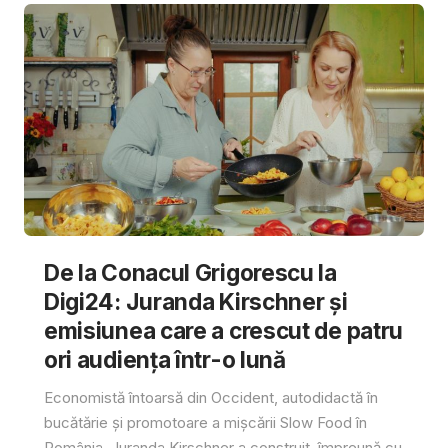
De la Conacul Grigorescu la
Digi24: Juranda Kirschner și
emisiunea care a crescut de patru
ori audiența într-o lună
Economistă întoarsă din Occident, autodidactă în
bucătărie și promotoare a mișcării Slow Food în
România, Juranda Kirschner a construit, împreună cu