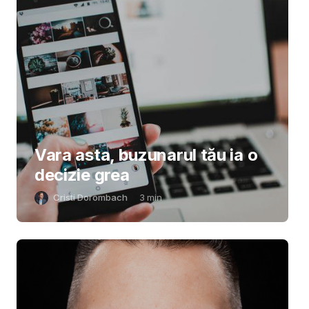
Vara asta, buzunarul tău ia o
decizie grea
Cristi Dorombach
3
min