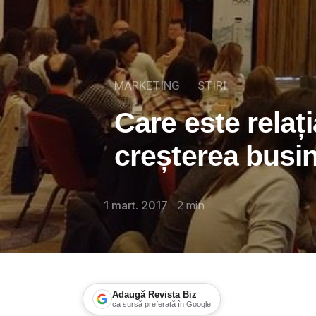
MARKETING
STIRI
Care este relați
creșterea busi
1 mart. 2017
2
min
Adaugă Revista Biz
ca sursă preferată în Google