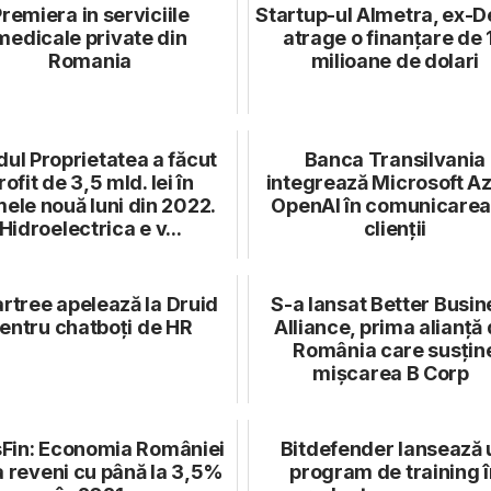
remiera in serviciile
Startup-ul Almetra, ex-De
medicale private din
atrage o finanțare de 
Romania
milioane de dolari
dul Proprietatea a făcut
Banca Transilvania
rofit de 3,5 mld. lei în
integrează Microsoft A
mele nouă luni din 2022.
OpenAI în comunicarea
Hidroelectrica e v...
clienții
rtree apelează la Druid
S-a lansat Better Busin
entru chatboți de HR
Alliance, prima alianță 
România care susțin
mișcarea B Corp
Fin: Economia României
Bitdefender lansează 
va reveni cu până la 3,5%
program de training î