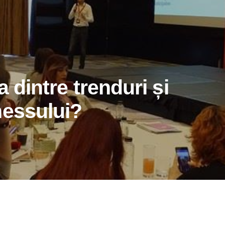
a dintre trenduri și
nessului?