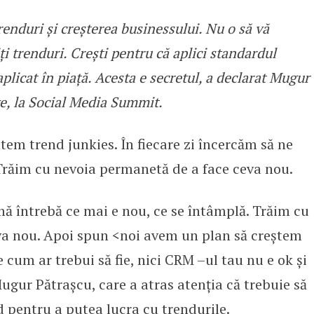
trenduri și creșterea businessului. Nu o să vă
trenduri și creșterea businessului
i trenduri. Crești pentru că aplici standardul
aplicat în piață. Acesta e secretul, a declarat Mugur
e, la Social Media Summit.
tem trend junkies. În fiecare zi încercăm să ne
Trăim cu nevoia permanetă de a face ceva nou.
mă întrebă ce mai e nou, ce se întâmplă. Trăim cu
va nou. Apoi spun <noi avem un plan să creștem
 cum ar trebui să fie, nici CRM –ul tau nu e ok și
gur Pătraşcu, care a atras atenția că trebuie să
 pentru a putea lucra cu trendurile.