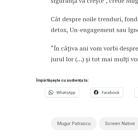
siguranță va crește”, crede Mu
Cât despre noile trenduri, fond
detox, Un-engagement sau Ign
“În câțiva ani vom vorbi despr
jurul lor (…) și tot mai mulți
Împărtășește cu audiența ta:
WhatsApp
Facebook
Mugur Patrascu
Screen Native