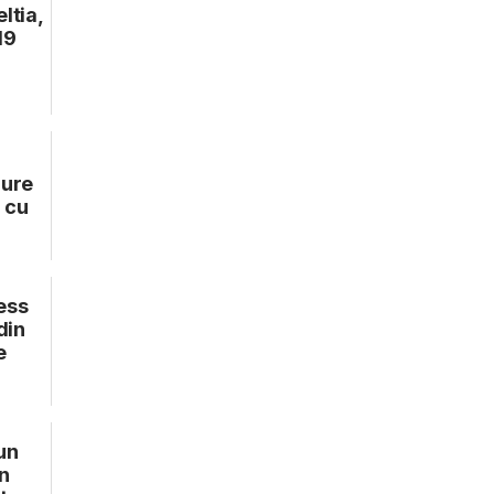
ltia,
19
zure
 cu
ess
din
e
un
n