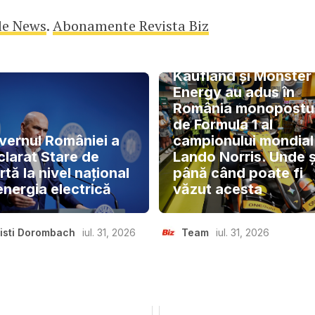
le News
.
Abonamente Revista Biz
Kaufland și Monster
Energy au adus în
România monopostu
de Formula 1 al
vernul României a
campionului mondial
clarat Stare de
Lando Norris. Unde ș
rtă la nivel național
până când poate fi
energia electrică
văzut acesta
isti Dorombach
iul. 31, 2026
Team
iul. 31, 2026