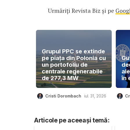
Urmăriți Revista Biz și pe
Goog
Grupul PPC se extinde
pe piața din Polonia cu
Gu
un portofoliu de
de
centrale regenerabile
ale
de 277,3 MW
în 
Cristi Dorombach
iul. 31, 2026
Cr
Articole pe aceeași temă: