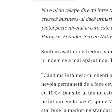
Nu e nicio relație directă între 
Care este relația dintre 
crească business-ul dacă urmariț
pieței peste nivelul la care este 
Pătraşcu, Founder, Screen Nativ
Suntem asaltați de treduri, sun
prindem ce a mai apărut nou. 
“Când mă întâlnesc cu clienți 
nevoia permanetă de a face ce
cu 10%>. Dar site-ul tău nu este
ne întoarcem la bază”, spune Mu
stai bine la marketing standard