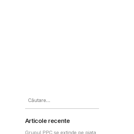
?
Caută
după:
Articole recente
Grupul PPC se extinde pe piața