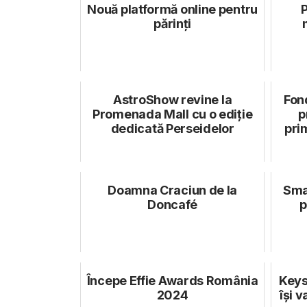
Nouă platformă online pentru
P
părinți
AstroShow revine la
Fon
Promenada Mall cu o ediție
p
dedicată Perseidelor
pri
Doamna Craciun de la
Sma
Doncafé
p
Începe Effie Awards România
Keys
2024
își 