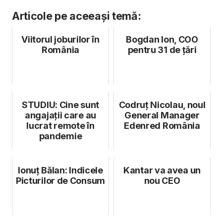
Articole pe aceeași temă:
Viitorul joburilor în
Bogdan Ion, COO
România
pentru 31 de țări
STUDIU: Cine sunt
Codruț Nicolau, noul
angajații care au
General Manager
lucrat remote în
Edenred România
pandemie
Ionuț Bălan: Indicele
Kantar va avea un
Picturilor de Consum
nou CEO