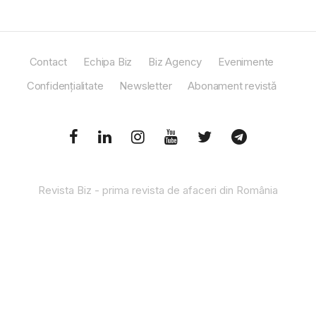
Contact
Echipa Biz
Biz Agency
Evenimente
Confidențialitate
Newsletter
Abonament revistă
Revista Biz - prima revista de afaceri din România