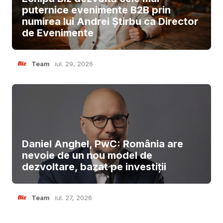
puternice evenimente B2B prin
numirea lui Andrei Știrbu ca Director
de Evenimente
Team
iul. 29, 2026
Daniel Anghel, PwC: România are
nevoie de un nou model de
dezvoltare, bazat pe investiții
Team
iul. 27, 2026