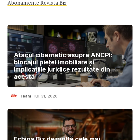
Abonamente Revista Biz
Atacul cibernetic asupra ANCPI:
blocajul pieței imobiliare și
implicațiile juridice rezultate din
acesta
Team
iul. 31, 2026
Echipa Biz dezvoltă cele mai