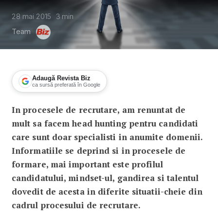
28 mai 2015
3
min
Team
Adaugă Revista Biz
ca sursă preferată în Google
In procesele de recrutare, am renuntat de
Ce abilitati cauta angajatorii in 2015?
mult sa facem head hunting pentru candidati
care sunt doar specialisti in anumite domenii.
Informatiile se deprind si in procesele de
formare, mai important este profilul
candidatului, mindset-ul, gandirea si talentul
dovedit de acesta in diferite situatii-cheie din
cadrul procesului de recrutare.