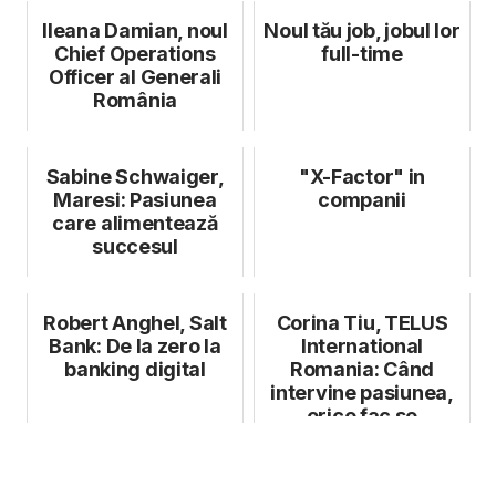
Ileana Damian, noul
Noul tău job, jobul lor
Chief Operations
full-time
Officer al Generali
România
Sabine Schwaiger,
"X-Factor" in
Maresi: Pasiunea
companii
care alimentează
succesul
Robert Anghel, Salt
Corina Tiu, TELUS
Bank: De la zero la
International
banking digital
Romania: Când
intervine pasiunea,
orice fac se
transformă în
valoare...