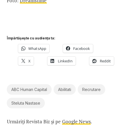
Foto:
Dreamstime
Împărtășește cu audiența ta:
WhatsApp
Facebook
X
LinkedIn
Reddit
ABC Human Capital
Abilitati
Recrutare
Steluta Nastase
Urmăriți Revista Biz și pe
Google News
.