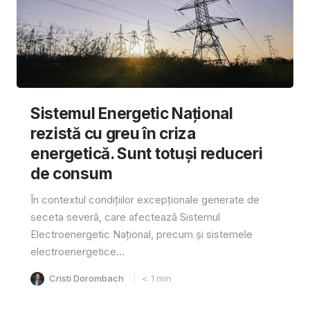
Sistemul Energetic Național
rezistă cu greu în criza
energetică. Sunt totuși reduceri
de consum
În contextul condițiilor excepționale generate de
seceta severã, care afecteazã Sistemul
Electroenergetic Național, precum și sistemele
electroenergetice...
Cristi Dorombach
< 1
min