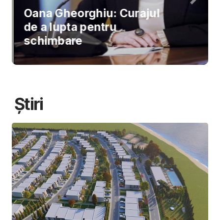
Oana Gheorghiu: Curajul
de a lupta pentru
schimbare
Știri