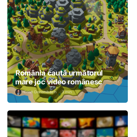
România caută următorul
mare joc video românesc
Cristi Dorombach
3
min