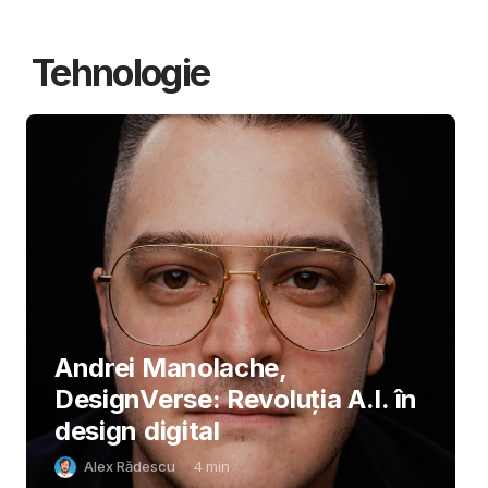
Tehnologie
Andrei Manolache,
DesignVerse: Revoluția A.I. în
design digital
Alex Rădescu
4
min