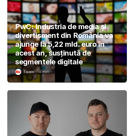
PwC: Industria de media și
divertisment din România va
ajunge la 5,22 mld. euro în
acest an, susținută de
segmentele digitale
Team
4
min