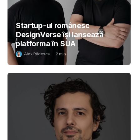
Startup-ul românesc
DesignVerse își lansează
platforma în SUA
Alex Rădescu
2
min