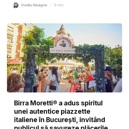
Ovidiu Neagoe
6
min
Birra Moretti® a adus spiritul
unei autentice piazzette
italiene în București, invitând
publicul să savureze plăcerile