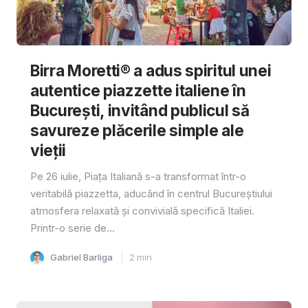
Birra Moretti® a adus spiritul unei
autentice piazzette italiene în
București, invitând publicul să
savureze plăcerile simple ale
vieții
Pe 26 iulie, Piața Italiană s-a transformat într-o
veritabilă piazzetta, aducând în centrul Bucureștiului
atmosfera relaxată și convivială specifică Italiei.
Printr-o serie de...
Gabriel Barliga
2
min