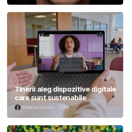
Tinerii aleg dispozitive digitale
care sunt sustenabile
Cristi Dorombach
3
min