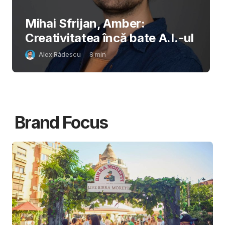
Mihai Sfrijan, Amber:
Creativitatea încă bate A.I.-ul
Alex Rădescu
8
min
Brand Focus