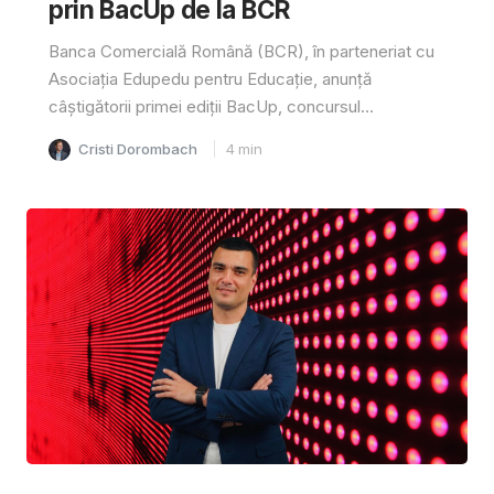
prin BacUp de la BCR
Banca Comercială Română (BCR), în parteneriat cu
Asociația Edupedu pentru Educație, anunță
câștigătorii primei ediții BacUp, concursul...
Cristi Dorombach
4
min