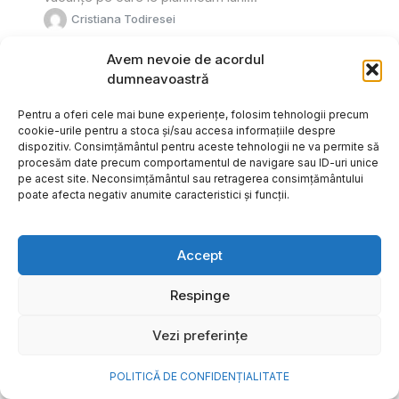
Cristiana Todiresei
Avem nevoie de acordul
dumneavoastră
Pentru a oferi cele mai bune experiențe, folosim tehnologii precum
cookie-urile pentru a stoca și/sau accesa informațiile despre
dispozitiv. Consimțământul pentru aceste tehnologii ne va permite să
procesăm date precum comportamentul de navigare sau ID-uri unice
pe acest site. Neconsimțământul sau retragerea consimțământului
poate afecta negativ anumite caracteristici și funcții.
Accept
Respinge
NOVA Power & Gas: un program
Vezi preferințe
de investiții de un miliard de
euro și o nouă promisiune de
POLITICĂ DE CONFIDENȚIALITATE