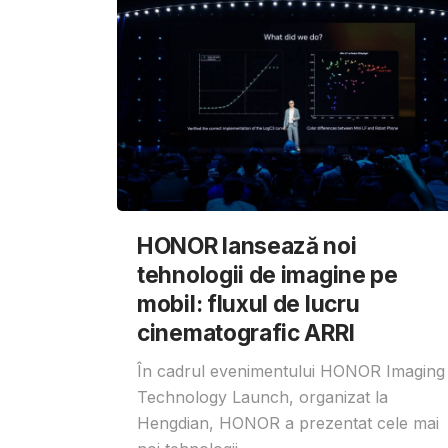
HONOR lansează noi
tehnologii de imagine pe
mobil: fluxul de lucru
cinematografic ARRI
În cadrul evenimentului HONOR Imaging
Technology Launch, organizat la
Hengdian, HONOR a prezentat cele mai