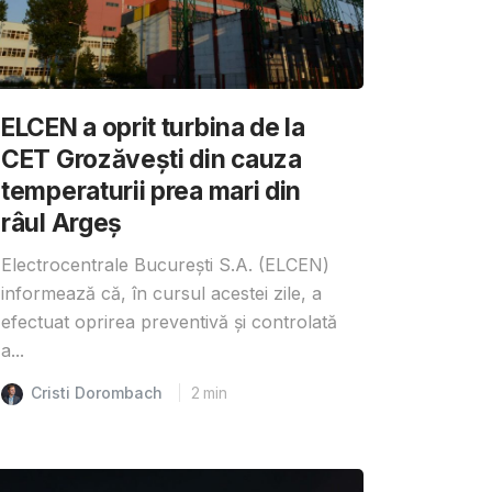
ELCEN a oprit turbina de la
CET Grozăvești din cauza
temperaturii prea mari din
râul Argeș
Electrocentrale București S.A. (ELCEN)
informează că, în cursul acestei zile, a
efectuat oprirea preventivă și controlată
a...
Cristi Dorombach
2
min