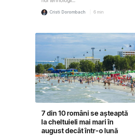
noi tehnologii...
Cristi Dorombach
6
min
7 din 10 români se așteaptă
la cheltuieli mai mari în
august decât într-o lună