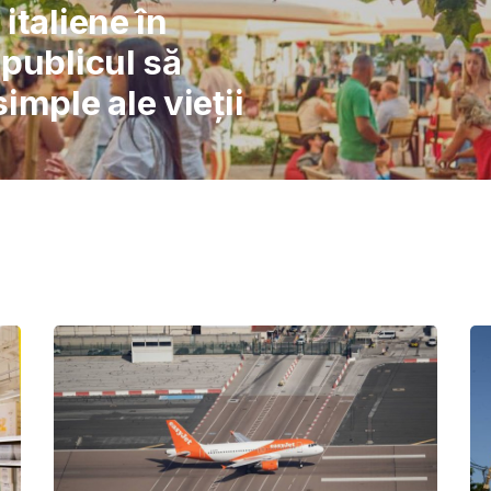
l: Școlile nu pot
înlocuiască