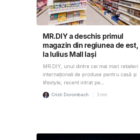
MR.DIY a deschis primul
magazin din regiunea de est,
la Iulius Mall Iași
MR.DIY, unul dintre cei mai mari retaileri
internaționali de produse pentru casă și
lifestyle, recent intrat pe...
Cristi Dorombach
3
min