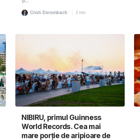
și...
Cristi Dorombach
2
min
NIBIRU, primul Guinness
World Records. Cea mai
mare porție de aripioare de