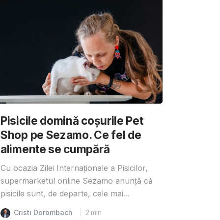
Pisicile domină coșurile Pet
Shop pe Sezamo. Ce fel de
alimente se cumpără
Cu ocazia Zilei Internaționale a Pisicilor,
supermarketul online Sezamo anunță că
pisicile sunt, de departe, cele mai...
Cristi Dorombach
2
min