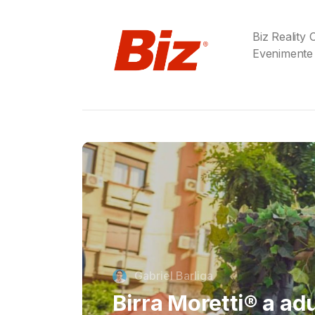
Biz Reality
Evenimente
Cristi Dorombach
Richard Joannides,