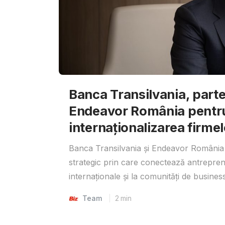
Banca Transilvania, parte
Endeavor România pentr
internaționalizarea firmel
Banca Transilvania și Endeavor România 
strategic prin care conectează antrepreno
internaționale și la comunități de business
Team
2
min