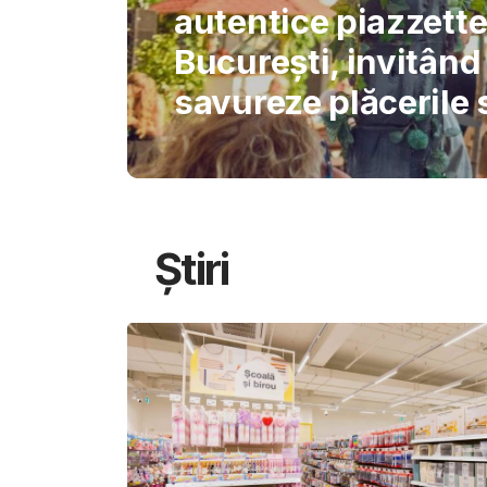
International Schoo
permite AI-ului să 
gândirea elevilor
Știri