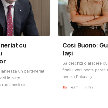
neriat cu
Cosi Buono: Gust
u
Iași
or
Să deschizi o afacere cu
finalul verii poate părea 
lansează un parteneriat
pentru Raluca și...
rii la piețe
 românești din...
Team
7
min