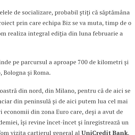
elele de socializare, probabil știți că săptămâna
nile #BizItalia
proiect prin care echipa Biz se va muta, timp de o
m realiza integral ediția din luna februarie a
tinde pe parcursul a aproape 700 de kilometri și
o, Bologna și Roma.
astră din nord, din Milano, pentru că de aici se
ciar din peninsulă și de aici putem lua cel mai
ri economii din zona Euro care, deși a avut de
emiei, își revine încet-încet și înregistrează un
om vizita cartierul general al
UniCredit Bank
,