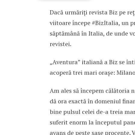
Dacă urmăriți revista Biz pe reț
Ce veți putea citi în pagi
viitoare începe #BizItalia, un 
săptămână în Italia, de unde vo
revistei.
„Aventura” italiană a Biz se în
acoperă trei mari orașe: Milan
Am ales să începem călătoria no
dă ora exactă în domeniul finan
bine pulsul celei de-a treia ma
suferit enorm la începutul pand
avans de peste șase procente. V