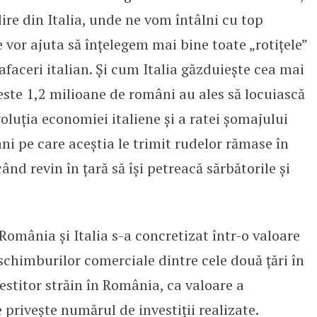
ire din Italia, unde ne vom întâlni cu top
 vor ajuta să înțelegem mai bine toate „rotițele”
faceri italian. Și cum Italia găzduiește cea mai
te 1,2 milioane de români au ales să locuiască
voluția economiei italiene și a ratei șomajului
ni pe care aceștia le trimit rudelor rămase în
când revin în țară să își petreacă sărbătorile și
omânia și Italia s-a concretizat într-o valoare
schimburilor comerciale dintre cele două țări în
vestitor străin în România, ca valoare a
ce privește numărul de investiții realizate.