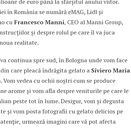
ilioane de euro până la sfârșitul anului viitor.
niei în România se numără eMAG, Lidl și
no cu
Francesco Manni
, CEO al Manni Group,
strucțiilor și despre rolul pe care îl va juca
noua realitate.
z va continua spre sud, în Bologna unde vom face
l din care pleacă îndrăgita gelato a
Siviero Maria
ea. Vom vedea cu ochii noștri cum se produce
ne arome și vom afla despre veniturile pe care le
lian peste tot în lume. Desigur, vom și degusta
e și vom posta fotografii cu gelato delicios pe
 „atenție, urmează imagini care vă pot afecta