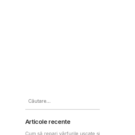
Caută
după:
Articole recente
Cum să repari vârfurile uscate și