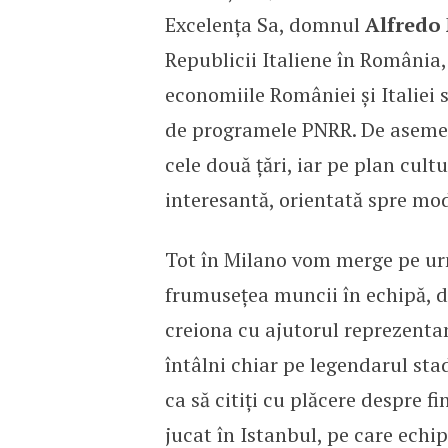
Excelența Sa, domnul
Alfredo
Republicii Italiene în România
economiile României și Italiei 
de programele PNRR. De asemene
cele două țări, iar pe plan cu
interesantă, orientată spre mo
Tot în Milano vom merge pe urm
frumusețea muncii în echipă, de
creiona cu ajutorul reprezenta
întâlni chiar pe legendarul stad
ca să citiți cu plăcere despre f
jucat în Istanbul, pe care echi