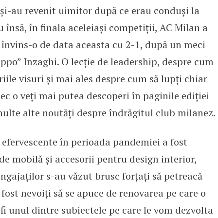
e și-au revenit uimitor după ce erau conduși la
 însă, în finala aceleiași competiții, AC Milan a
 a învins-o de data aceasta cu 2-1, după un meci
ippo” Inzaghi. O lecție de leadership, despre cum
iile visuri și mai ales despre cum să lupți chiar
ec o veți mai putea descoperi în paginile ediției
 multe alte noutăți despre îndrăgitul club milanez.
 efervescente în perioada pandemiei a fost
de mobilă și accesorii pentru design interior,
gajaților s-au văzut brusc forțați să petreacă
 fost nevoiți să se apuce de renovarea pe care o
i unul dintre subiectele pe care le vom dezvolta