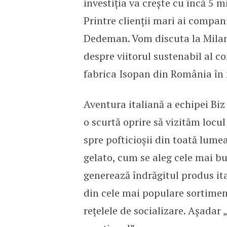
investiția va crește cu încă 5 m
Printre clienții mari ai compa
Dedeman. Vom discuta la Mila
despre viitorul sustenabil al con
fabrica Isopan din România în 
Aventura italiană a echipei Bi
o scurtă oprire să vizităm locu
spre pofticioșii din toată lum
gelato, cum se aleg cele mai bu
generează îndrăgitul produs ita
din cele mai populare sortiment
rețelele de socializare. Așadar