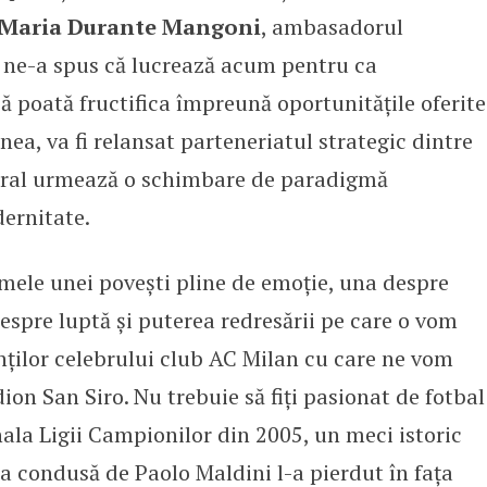
 Maria Durante Mangoni
, ambasadorul
, ne-a spus că lucrează acum pentru ca
să poată fructifica împreună oportunitățile oferite
a, va fi relansat parteneriatul strategic dintre
ltural urmează o schimbare de paradigmă
dernitate.
ele unei povești pline de emoție, una despre
spre luptă și puterea redresării pe care o vom
nților celebrului club AC Milan cu care ne vom
ion San Siro. Nu trebuie să fiți pasionat de fotbal
inala Ligii Campionilor din 2005, un meci istoric
pa condusă de Paolo Maldini l-a pierdut în fața