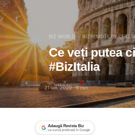
BIZ WORLD
BIZREMOTE BY CERTS
Ce veți putea ci
#BizItalia
21 ian. 2022
6
min
Adaugă Revista Biz
ca sursă preferată în Google