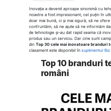
Inovația a devenit aproape sinonimă cu tehn
Cele mai inovatoare bra
noastre a fost impresionant, cel puțin în ult
doar mai bună, ci și mai sigură, să ne ofere
confruntăm, să ne ajute să ne informăm dar
de tehnologie și-au dat rapid seama că inova
produs sau un serviciu. Dar cine sunt campi
din
Top 30 cele mai inovatoare branduri 
clasament este disponibil în
suplimentul Biz
Top 10 branduri t
români