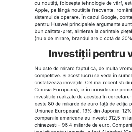
cu noutăți, folosește tehnologie de vârf, e
Apple, pe lângă noutățile frecvente, românii
sistemul de operare. În cazul Google, contează
pentru Huawei principalele argumente sunt, 
bun calitate-preț, alinierea la cerințele piețe
(nu e de mirare, brandul are o cotă de 30%
Investiții pentru v
Nu este de mirare faptul că, de multă vreme,
competitive. Și acest lucru se vede în sume
cristalizează inovațiile. Cel mai recent stud
Comisia Europeană, ia în considerare primel
investițiile realizate de acestea în cercetar
peste 80 de miliarde de euro față de ediți
Uniunea Europeană, 13% din Japonia, 12% din
companiile americane au investit 312,5 milia
chinezești – 96,4 miliarde de euro. Compan