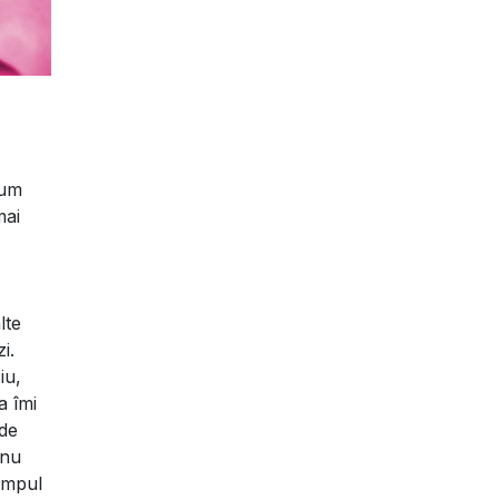
rum
mai
lte
i.
iu,
a îmi
 de
 nu
impul