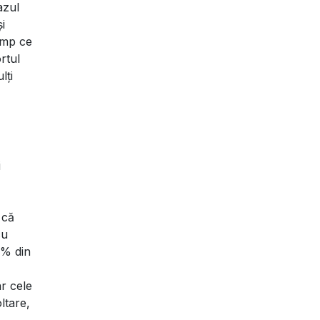
azul
i
timp ce
rtul
lți
i
 că
cu
5% din
ar cele
ltare,