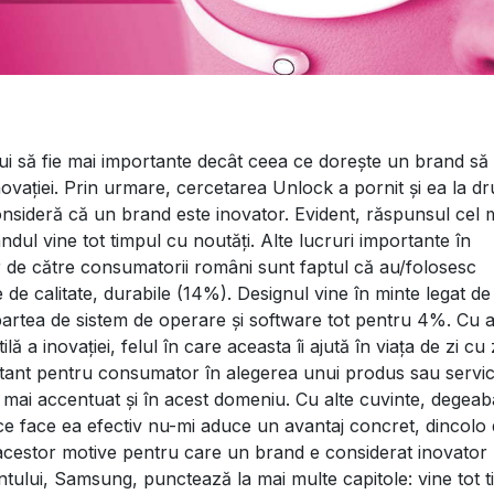
ui să fie mai importante decât ceea ce dorește un brand să
l inovației. Prin urmare, cercetarea Unlock a pornit și ea la d
nsideră că un brand este inovator. Evident, răspunsul cel 
ndul vine tot timpul cu noutăți. Alte lucruri importante în
r de către consumatorii români sunt faptul că au/folosesc
de calitate, durabile (14%). Designul vine în minte legat de
partea de sistem de operare și software tot pentru 4%. Cu a
ă a inovației, felul în care aceasta îi ajută în viața de zi cu z
rtant pentru consumator în alegerea unui produs sau servic
t mai accentuat și în acest domeniu. Cu alte cuvinte, degeab
 ce face ea efectiv nu-mi aduce un avantaj concret, dincolo
ia acestor motive pentru care un brand e considerat inovator
tului, Samsung, punctează la mai multe capitole: vine tot t