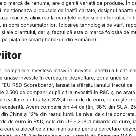
ste o marcă de renume, are o gamă variată de produse. În c
 menționează produsele de înaltă calitate, designul aparte ș
 mai ales alinierea la cerințele pieței și ale clientului, în 
în ochii consumatorilor, folosirea tehnologiei de vârf, rapo
i și ale clientului, dar și faptul că este o marcă folosită de mu
 pe piața de smartphone-uri din România).
iitor
 companiile investesc masiv în inovație, pentru a fi cât ma
le uriașe investite în cercetare-dezvoltare, zona unde se
iu “EU R&D Scoreboard”, lansat la sfârșitul anului trecut de
e 2.500 de companii după cifra investită în R&D și ne arată
e-dezvoltare au totalizat 823,4 miliarde de euro, în creștere 
a precedentă. Avem companii din 44 de țări, 38% din SUA, 2
 China și 12% din restul lumii. La nivel de cifre concrete,
rde de euro în R&D, cele din UE – 208,4 miliarde de euro, i
ia care a alocat cele mai mari sume pentru cercetare-dezvo