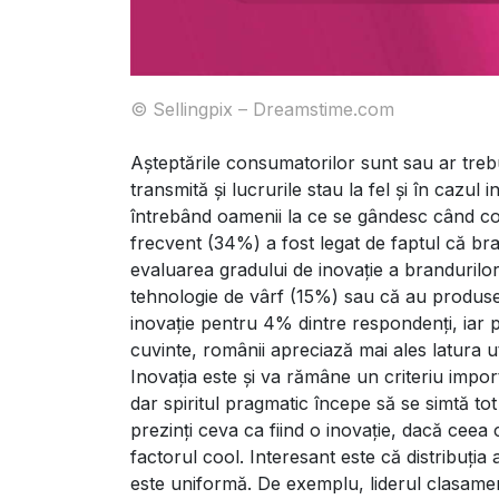
© Sellingpix – Dreamstime.com
Așteptările consumatorilor sunt sau ar treb
transmită și lucrurile stau la fel și în cazu
întrebând oamenii la ce se gândesc când co
frecvent (34%) a fost legat de faptul că bra
evaluarea gradului de inovație a brandurilo
tehnologie de vârf (15%) sau că au produse 
inovație pentru 4% dintre respondenți, iar 
cuvinte, românii apreciază mai ales latura util
Inovația este și va rămâne un criteriu impo
dar spiritul pragmatic începe să se simtă to
prezinți ceva ca fiind o inovație, dacă ceea
factorul cool. Interesant este că distribuț
este uniformă. De exemplu, liderul clasamen