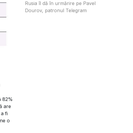
Rusia îl dă în urmărire pe Pavel
Dourov, patronul Telegram
i
că 82%
ă are
a fi
ine o