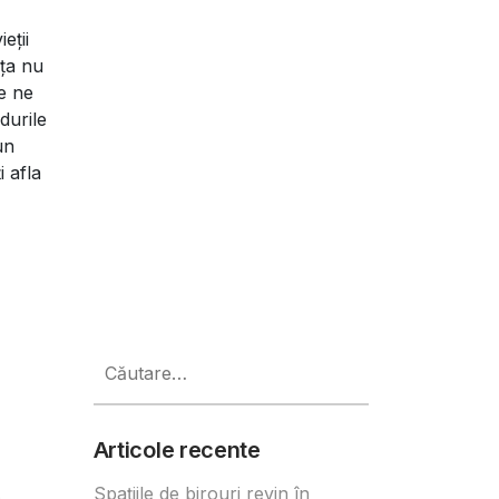
eții
ața nu
re ne
durile
un
 afla
Caută
după:
Articole recente
Spațiile de birouri revin în