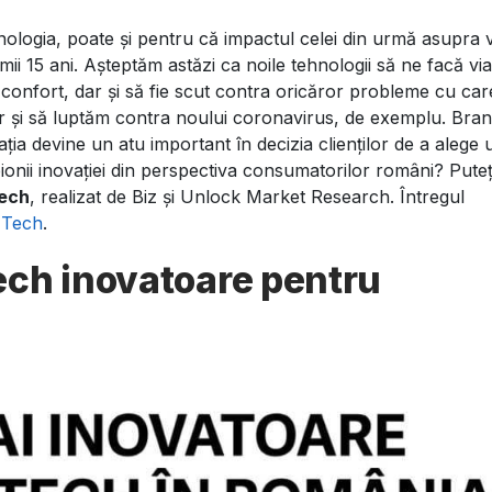
ologia, poate și pentru că impactul celei din urmă asupra vi
nduri tech în România
imii 15 ani. Așteptăm astăzi ca noile tehnologii să ne facă vi
 confort, dar și să fie scut contra oricăror probleme cu ca
 și să luptăm contra noului coronavirus, de exemplu. Bran
ția devine un atu important în decizia clienților de a alege 
onii inovației din perspectiva consumatorilor români? Puteți
tech
, realizat de Biz și Unlock Market Research. Întregul
 Tech
.
ech inovatoare pentru