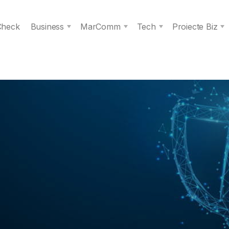
 Check
Business
MarComm
Tech
Proiecte Biz