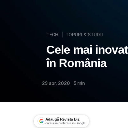
TECH
TOPURI & STUDII
Cele mai inova
în România
29 apr. 2020
5
min
Adaugă Revista Biz
ca sursă preferată în Google