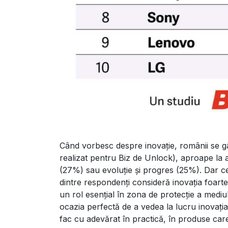
Când vorbesc despre inovație, românii se g
realizat pentru Biz de Unlock), aproape la 
(27%) sau evoluție și progres (25%). Dar ce
dintre respondenți consideră inovația foart
un rol esențial în zona de protecție a mediul
ocazia perfectă de a vedea la lucru inovați
fac cu adevărat în practică, în produse care