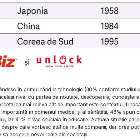
ândesc în primul rând la tehnologie (30% conform studiulu
același nivel cu partea de noutate, descoperire, cunoaștere
rcetarea mai relevă cât de important este contextul, fiind
e importantă în domeniul medical și al sănătății, 48% spun c
ui, iar 41% o văd crucială în educație. Actuala situație pare 
a despre care vorbesc atât de multe companii, dar prea puț
 să acopere nevoi reale ale societății.