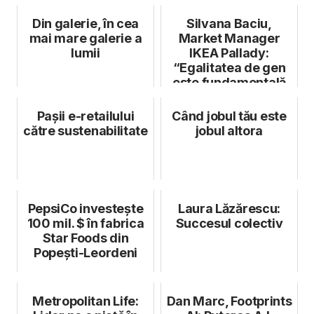
Din galerie, în cea
Silvana Baciu,
mai mare galerie a
Market Manager
lumii
IKEA Pallady:
“Egalitatea de gen
este fundamentală
pentru succesul
unu...
Pașii e-retailului
Când jobul tău este
către sustenabilitate
jobul altora
PepsiCo investește
Laura Lăzărescu:
100 mil. $ în fabrica
Succesul colectiv
Star Foods din
Popești-Leordeni
Metropolitan Life:
Dan Marc, Footprints