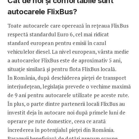
Cât de noi și confortabile sunt
autocarele FlixBus?
Toate autocarele care operează în rețeaua FlixBus
respectă standardul Euro 6, cel mai ridicat
standard european pentru emisii în cazul
vehiculelor diesel. La nivel european, vârsta medie
a autocarelor FlixBus este de aproximativ 5 ani,
situație similară și pentru flota FlixBus locală.
În România, după deschiderea pieței de transport
interjudețean, legislația prevede o vechime maximă
de 9 ani pentru autocarele utilizate pe aceste rute.
În plus, o parte dintre partenerii locali FlixBus au
investit deja în autocare noi după primele luni de
operare pe rute domestice, ceea ce arată
încrederea în potențialul pieței din România.
Pasagerii beneficiază de dotări precum scaune