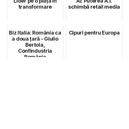
Lider pe o piață în
AI: Puterea A.I.
transformare
schimbă retail media
Biz Italia: România ca
Cipuri pentru Europa
a doua țară - Giulio
Bertola,
Confindustria
România