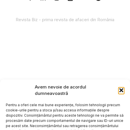
Revista Biz - prima revista de afaceri din România
Avem nevoie de acordul
dumneavoastră
Pentru a oferi cele mai bune experiențe, folosim tehnologii precum
cookie-urile pentru a stoca și/sau accesa informațiile despre
dispozitiv. Consimțământul pentru aceste tehnologii ne va permite să
procesăm date precum comportamentul de navigare sau ID-uri unice
pe acest site. Neconsimțământul sau retragerea consimțământului