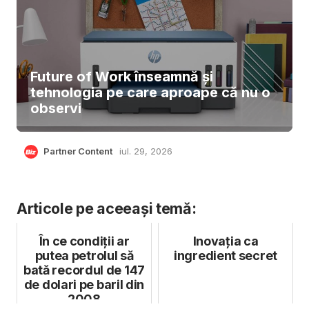
Future of Work înseamnă și
tehnologia pe care aproape că nu o
observi
Partner Content
iul. 29, 2026
Articole pe aceeași temă:
În ce condiții ar
Inovația ca
putea petrolul să
ingredient secret
bată recordul de 147
de dolari pe baril din
2008