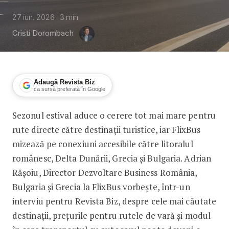
27 iun. 2026
3
min
Cristi Dorombach
Adaugă Revista Biz
ca sursă preferată în Google
Sezonul estival aduce o cerere tot mai mare pentru
Cu autocarul în vacanță. Cum își extind
rute directe către destinații turistice, iar FlixBus
mizează pe conexiuni accesibile către litoralul
românesc, Delta Dunării, Grecia și Bulgaria. Adrian
Rășoiu, Director Dezvoltare Business România,
Bulgaria și Grecia la FlixBus vorbește, într-un
interviu pentru Revista Biz, despre cele mai căutate
destinații, prețurile pentru rutele de vară și modul