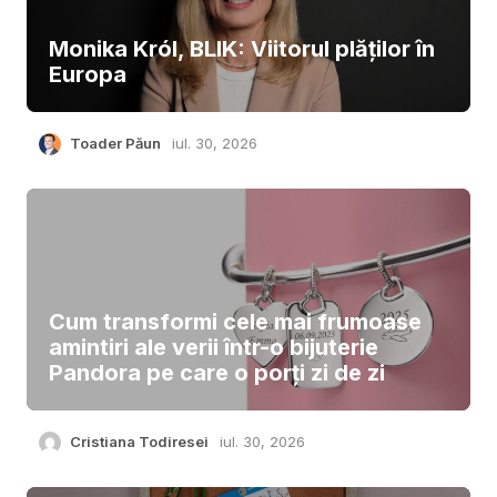
Monika Król, BLIK: Viitorul plăților în
Europa
Toader Păun
iul. 30, 2026
Cum transformi cele mai frumoase
amintiri ale verii într-o bijuterie
Pandora pe care o porți zi de zi
Cristiana Todiresei
iul. 30, 2026