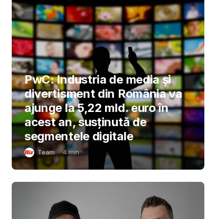
PwC: Industria de media și
divertisment din România va
ajunge la 5,22 mld. euro în
acest an, susținută de
segmentele digitale
Team
4
min