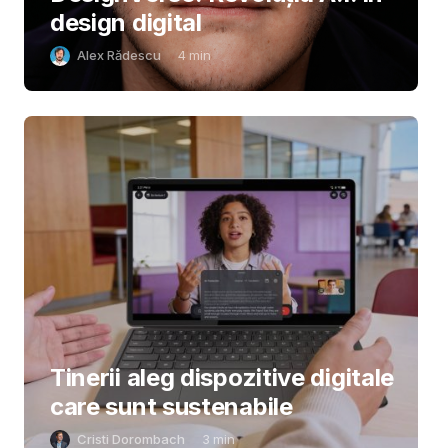
design digital
Alex Rădescu
4
min
Tinerii aleg dispozitive digitale
care sunt sustenabile
Cristi Dorombach
3
min