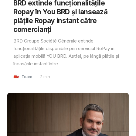
BRD extinde funcționalitățile
Ropay în You BRD și lansează
plățile Ropay instant către
comercianți
BRD Groupe Société Générale extinde
funcționalitățile disponibile prin serviciul RoPay în
aplicația mobilă YOU BRD. Astfel, pe lângă plățile și
încasările instant între...
Team
2
min