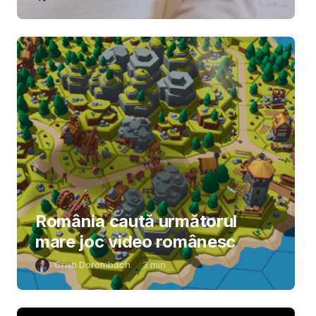
România caută următorul
mare joc video românesc
Cristi Dorombach
3
min