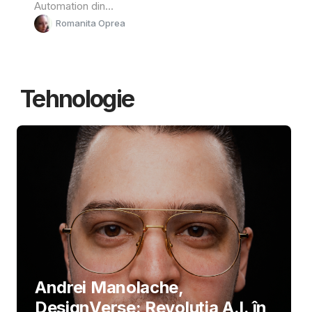
Automation din...
Romanita Oprea
Tehnologie
Andrei Manolache,
DesignVerse: Revoluția A.I. în