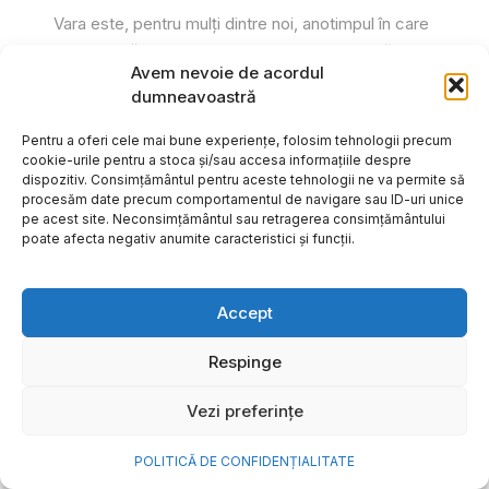
Vara este, pentru mulți dintre noi, anotimpul în care
se întâmplă cele mai importante lucruri. Plecăm în
Avem nevoie de acordul
vacanțe pe care le planificăm luni...
dumneavoastră
Cristiana Todiresei
Pentru a oferi cele mai bune experiențe, folosim tehnologii precum
cookie-urile pentru a stoca și/sau accesa informațiile despre
dispozitiv. Consimțământul pentru aceste tehnologii ne va permite să
procesăm date precum comportamentul de navigare sau ID-uri unice
pe acest site. Neconsimțământul sau retragerea consimțământului
poate afecta negativ anumite caracteristici și funcții.
Accept
Respinge
Vezi preferințe
POLITICĂ DE CONFIDENȚIALITATE
NOVA Power & Gas: un program