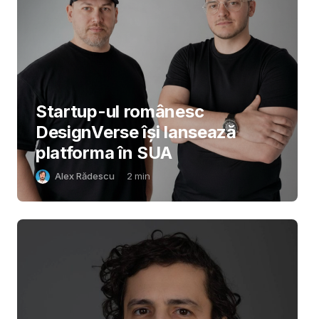
Startup-ul românesc
DesignVerse își lansează
platforma în SUA
Alex Rădescu
2
min