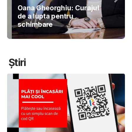
Oana Gheorghiu: Curajul
de a lupta pentru
schimbare
Știri