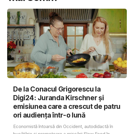
De la Conacul Grigorescu la
Digi24: Juranda Kirschner și
emisiunea care a crescut de patru
ori audiența într-o lună
Economistă întoarsă din Occident, autodidactă în
bucătărie și promotoare a mișcării Slow Food în