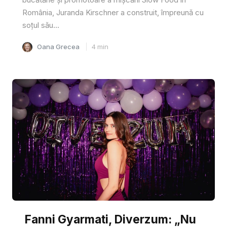
România, Juranda Kirschner a construit, împreună cu
soțul său...
Oana Grecea
4
min
Fanni Gyarmati, Diverzum: „Nu