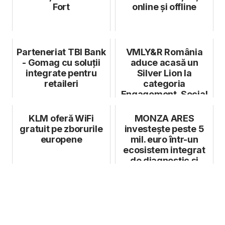
Fort
online și offline
Parteneriat TBI Bank
VMLY&R România
- Gomag cu soluții
aduce acasă un
integrate pentru
Silver Lion la
retaileri
categoria
Engagement, Social
& Influencer, cu c...
KLM oferă WiFi
MONZA ARES
gratuit pe zborurile
investește peste 5
europene
mil. euro într-un
ecosistem integrat
de diagnostic și
tratament cardio...