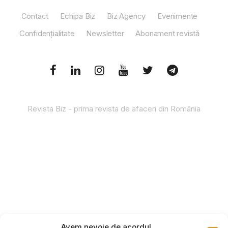
Contact
Echipa Biz
Biz Agency
Evenimente
Confidențialitate
Newsletter
Abonament revistă
Revista Biz - prima revista de afaceri din România
Avem nevoie de acordul