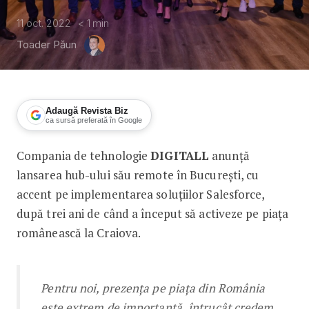
11 oct. 2022
< 1
min
Toader Păun
Adaugă Revista Biz
ca sursă preferată în Google
Compania de tehnologie
DIGITALL
anunță
DIGITALL lansează un hub la Bucureșt
lansarea hub-ului său remote în București, cu
accent pe implementarea soluțiilor Salesforce,
după trei ani de când a început să activeze pe piața
românească la Craiova.
Pentru noi, prezența pe piața din România
este extrem de importantă,
întrucât credem