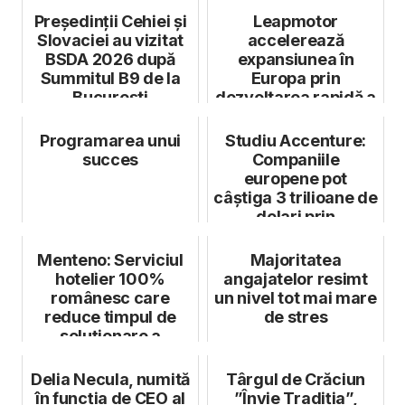
Președinții Cehiei și
Leapmotor
Slovaciei au vizitat
accelerează
BSDA 2026 după
expansiunea în
Summitul B9 de la
Europa prin
București
dezvoltarea rapidă a
rețelei de dealeri și
service
Programarea unui
Studiu Accenture:
succes
Companiile
europene pot
câștiga 3 trilioane de
dolari prin
eliminarea
deficitului ...
Menteno: Serviciul
Majoritatea
hotelier 100%
angajatelor resimt
românesc care
un nivel tot mai mare
reduce timpul de
de stres
soluționare a
cererilor de la ore
la...
Delia Necula, numită
Târgul de Crăciun
în funcția de CEO al
”Învie Tradiția”,