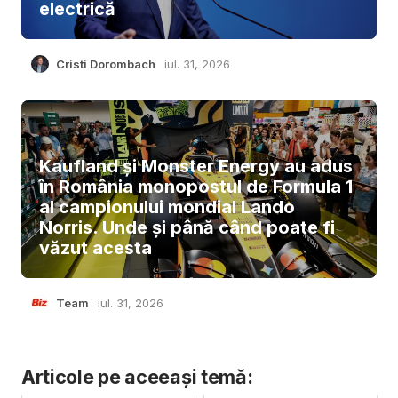
electrică
Cristi Dorombach
iul. 31, 2026
Kaufland și Monster Energy au adus
în România monopostul de Formula 1
al campionului mondial Lando
Norris. Unde și până când poate fi
văzut acesta
Team
iul. 31, 2026
Articole pe aceeași temă: