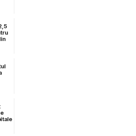
2,5
ntru
din
tul
a
t
le
itale