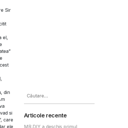
e Sir
tit
 el,
e
atea”
se
acest
,
Caută
, din
după:
 Am
 va
vad si
Articole recente
, care
dar ele
MR.DIY a deschis primul