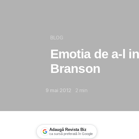
BLOG
Emotia de a-l i
Branson
9 mai 2012
2
min
Adaugă Revista Biz
ca sursă preferată în Google