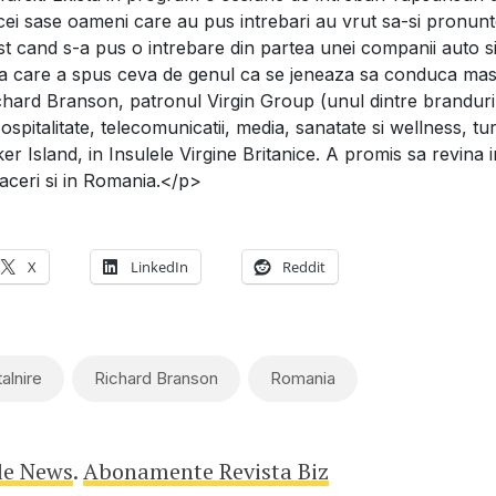
 cei sase oameni care au pus intrebari au vrut sa-si pronun
ost cand s-a pus o intrebare din partea unei companii auto s
pa care a spus ceva de genul ca se jeneaza sa conduca mas
ard Branson, patronul Virgin Group (unul dintre branduri
 ospitalitate, telecomunicatii, media, sanatate si wellness, tu
er Island, in Insulele Virgine Britanice. A promis sa revina i
faceri si in Romania.</p>
X
LinkedIn
Reddit
talnire
Richard Branson
Romania
le News
.
Abonamente Revista Biz