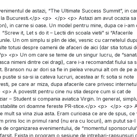
venimentul de astazi, “The Ultimate Success Summit”, in car
 Richard Branson
 la Bucuresti.</p> <p> </p> <p> Astazi am avut ocazia sa
in carne si oase. Un model pentru mine, dupa ce i-am ci
 “Screw it, Let s do it – Lectii din scoala vietii” si “Afacerile
iunile. Un om simplu si plin de idei, vesnic cu carnetelul dupa
te totusi despre oamenii de afaceri de aici (dar stia totusi d
/p> <p> Un om care se teme de un singur lucru, de “sanat
sca nimeni dintre cei dragi), care i-a recomandat fiului sa 
t. Branson nu ar dori sa fie in pielea vreunui alt om de pe 
ustie si sa-si ia cateva lucruri, acestea ar fi: sotia si note
esti, pe care ar miza, dupa afacerile care privesc internetul
> <p> A povestit pentru cine nu stia despre cum si cat de
ziar – Student si compania aviatica Virgin. In general, simplu
prestabilite ori doamne fereste PR-stice.</p> <p> </p> <p>
e mult sa vina ziua asta. Eram curioasa ce are de spus, ce
 prins loc in primul rand (nu era cu locuri), am putut sa-l 
ta de organizarea evenimentului, de “momentul sponsorului”
 sfarsit. Exista in program o sesiune de intrebari-rapsunsuri 