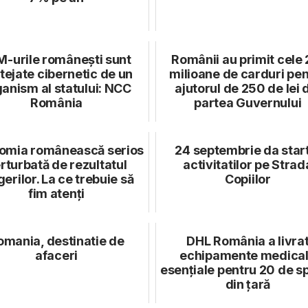
M-urile românești sunt
Românii au primit cele 
tejate cibernetic de un
milioane de carduri pe
anism al statului: NCC
ajutorul de 250 de lei 
România
partea Guvernului
omia românească serios
24 septembrie da star
rturbată de rezultatul
activitatilor pe Strad
gerilor. La ce trebuie să
Copiilor
fim atenți
omania, destinatie de
DHL România a livra
afaceri
echipamente medica
esențiale pentru 20 de sp
din țară