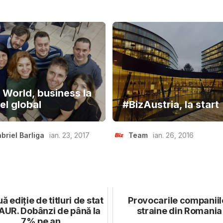
z World, business la
el global
#BizAustria, la start
briel Barliga
ian. 23, 2017
Team
ian. 26, 2016
ă ediție de titluri de stat
Provocarile companiil
UR. Dobânzi de până la
straine din Romania
7% pe an