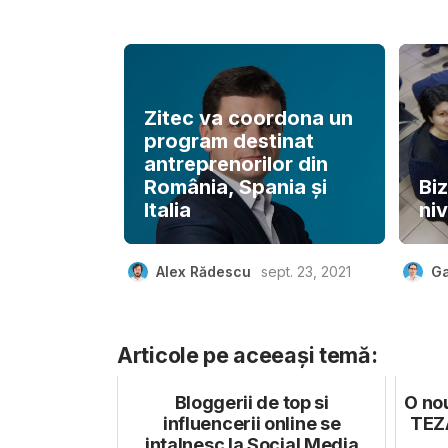
Zitec va coordona un
program destinat
antreprenorilor din
România, Spania și
Bi
Italia
niv
Alex Rădescu
sept. 23, 2021
Ga
Articole pe aceeași temă:
Bloggerii de top si
O nou
influencerii online se
TEZA
intalnesc la Social Media