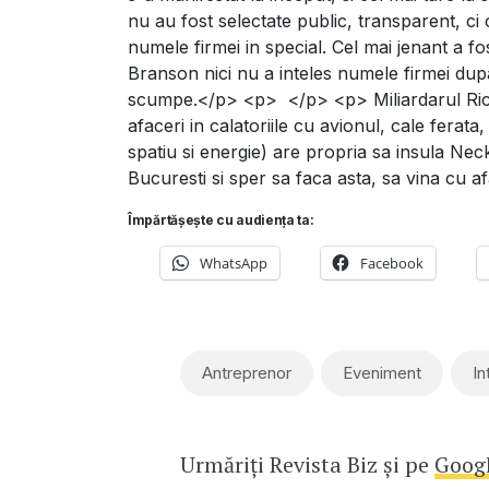
nu au fost selectate public, transparent, ci
numele firmei in special. Cel mai jenant a f
Branson nici nu a inteles numele firmei du
scumpe.</p> <p> </p> <p> Miliardarul Rich
afaceri in calatoriile cu avionul, cale ferata,
spatiu si energie) are propria sa insula Neck
Bucuresti si sper sa faca asta, sa vina cu a
Împărtășește cu audiența ta:
WhatsApp
Facebook
Antreprenor
Eveniment
In
Urmăriți Revista Biz și pe
Goog