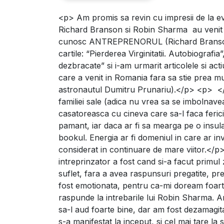
<p> Am promis sa revin cu impresii de la e
Emotia de a-l intalni pe
Richard Branson si Robin Sharma au venit
cunosc ANTREPRENORUL (Richard Branson), 
cartile: “Pierderea Virginitatii. Autobiografia”,
dezbracate” si i-am urmarit articolele si act
care a venit in Romania fara sa stie prea mul
astronautul Dumitru Prunariu).</p> <p> <
familiei sale (adica nu vrea sa se imbolnavea
casatoreasca cu cineva care sa-l faca ferici
pamant, iar daca ar fi sa mearga pe o insula p
bookul. Energia ar fi domeniul in care ar inv
considerat in continuare de mare viitor.</p
intreprinzator a fost cand si-a facut primul 
suflet, fara a avea raspunsuri pregatite, 
fost emotionata, pentru ca-mi doream foart
raspunde la intrebarile lui Robin Sharma. Am
sa-l aud foarte bine, dar am fost dezamagi
s-a manifestat la inceput, si cel mai tare la