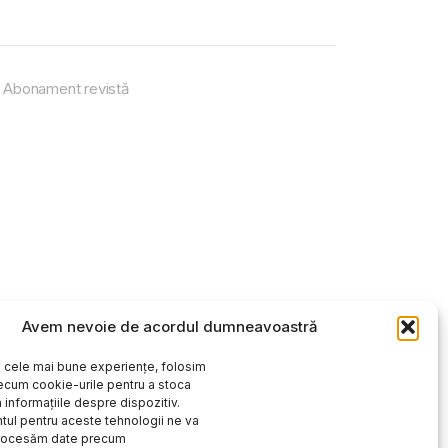
Abonament revistă
Avem nevoie de acordul dumneavoastră
i cele mai bune experiențe, folosim
ecum cookie-urile pentru a stoca
 informațiile despre dispozitiv.
ul pentru aceste tehnologii ne va
procesăm date precum