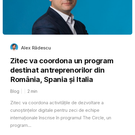
Alex Rădescu
Zitec va coordona un program
destinat antreprenorilor din
România, Spania și Italia
Blog
2
min
Zitec va coordona activitățile de dezvoltare a
cunoștințelor digitale pentru zeci de echipe
internaționale înscrise în programul The Circle, un
program...