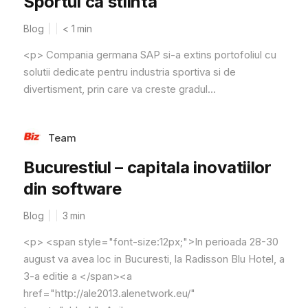
Sportul ca stiinta
Blog
< 1
min
<p> Compania germana SAP si-a extins portofoliul cu
solutii dedicate pentru industria sportiva si de
divertisment, prin care va creste gradul...
Team
Bucurestiul – capitala inovatiilor
din software
Blog
3
min
<p> <span style="font-size:12px;">In perioada 28-30
august va avea loc in Bucuresti, la Radisson Blu Hotel, a
3-a editie a </span><a
href="http://ale2013.alenetwork.eu/"