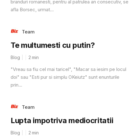
branduri romanesti, pentru al patrulea an consecutiv, se
afla Borsec, urmat...
Team
Te multumesti cu putin?
Blog
2
min
"Vreau sa fiu cel mai taricel", "Macar sa iesim pe locul
doi" sau "Esti pur si simplu OKeiutz" sunt enunturile
prin...
Team
Lupta impotriva mediocritatii
Blog
2
min