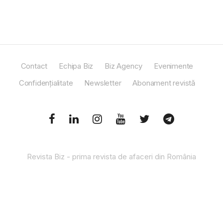
Contact
Echipa Biz
Biz Agency
Evenimente
Confidențialitate
Newsletter
Abonament revistă
Revista Biz - prima revista de afaceri din România