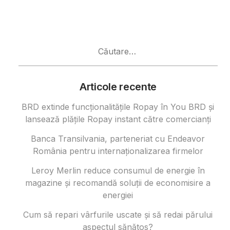
Caută
după:
Articole recente
BRD extinde funcționalitățile Ropay în You BRD și
lansează plățile Ropay instant către comercianți
Banca Transilvania, parteneriat cu Endeavor
România pentru internaționalizarea firmelor
Leroy Merlin reduce consumul de energie în
magazine și recomandă soluții de economisire a
energiei
Cum să repari vârfurile uscate și să redai părului
aspectul sănătos?