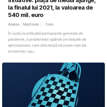
Initiative: piața de media ajunge,
la finalul lui 2021, la valoarea de
540 mil. euro
Analize
MarComm
3
min
În ciuda incertitudinii permanente generate de
pandemie, a problemelor apărute pe lanțurile de
aprovizionare, care afectează sectoare mari ale
economiei, sau...