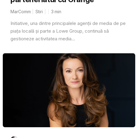
MarComm
Stiri
3
min
Initiative, una dintre principalele agenții de media de pe
piața locală și parte a Lowe Group, continuă să
gestioneze activitatea media...