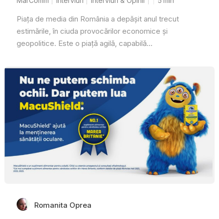
MarComm
Interviuri
Interviuri & Opinii
5
min
Piața de media din România a depășit anul trecut
estimările, în ciuda provocărilor economice și
geopolitice. Este o piață agilă, capabilă...
Romanita Oprea