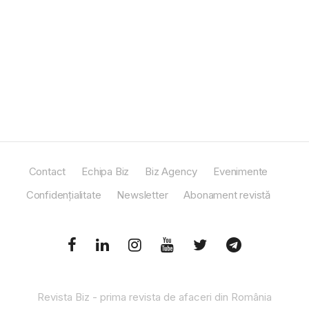
Contact
Echipa Biz
Biz Agency
Evenimente
Confidențialitate
Newsletter
Abonament revistă
Revista Biz - prima revista de afaceri din România