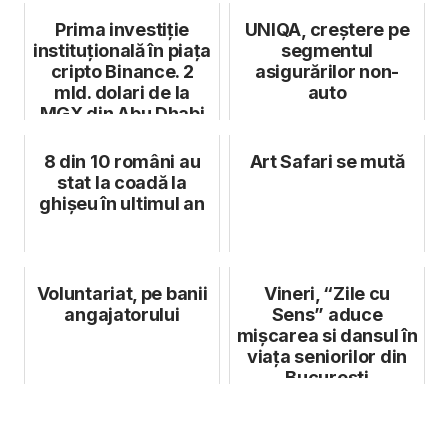
Florin Ristei cu...
experiență im...
Prima investiție
UNIQA, creștere pe
instituțională în piața
segmentul
cripto Binance. 2
asigurărilor non-
mld. dolari de la
auto
MGX din Abu Dhabi
8 din 10 români au
Art Safari se mută
stat la coadă la
ghișeu în ultimul an
Voluntariat, pe banii
Vineri, “Zile cu
angajatorului
Sens” aduce
mișcarea si dansul în
viața seniorilor din
București