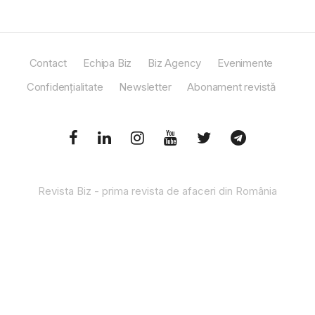
Contact
Echipa Biz
Biz Agency
Evenimente
Confidențialitate
Newsletter
Abonament revistă
Revista Biz - prima revista de afaceri din România