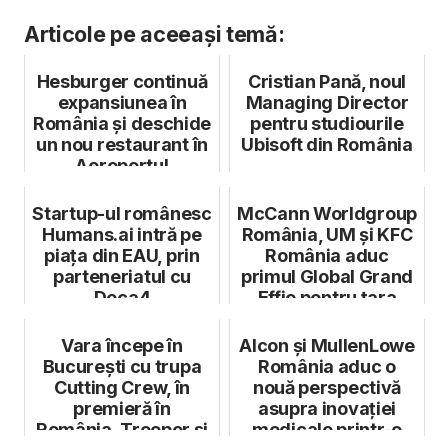
Articole pe aceeași temă:
Hesburger continuă
Cristian Pană, noul
expansiunea în
Managing Director
România și deschide
pentru studiourile
un nou restaurant în
Ubisoft din România
Aeroportul
Internațional ...
Startup-ul românesc
McCann Worldgroup
Humans.ai intră pe
România, UM și KFC
piața din EAU, prin
România aduc
parteneriatul cu
primul Global Grand
Deca4
Effie pentru țara
noastră
Vara începe în
Alcon și MullenLowe
București cu trupa
România aduc o
Cutting Crew, în
nouă perspectivă
premieră în
asupra inovației
România, Trooper și
medicale printr-o