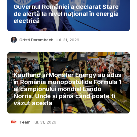
Guvernul României a declarat Stare
de alertă la nivel național în energia
electrică
Cristi Dorombach
iul. 31, 2026
Kaufland și Monster Energy au adus
în România monopostul de Formula 1
al campionului mondial Lando
Norris. Unde și până când poate fi
văzut acesta
Team
iul. 31, 2026