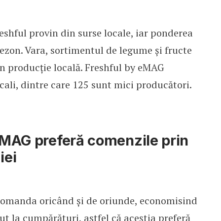
shful provin din surse locale, iar ponderea
sezon. Vara, sortimentul de legume și fructe
n producție locală. Freshful by eMAG
cali, dintre care 125 sunt mici producători.
 eMAG preferă comenzile prin
iei
 comanda oricând și de oriunde, economisind
ut la cumpărături, astfel că aceștia preferă