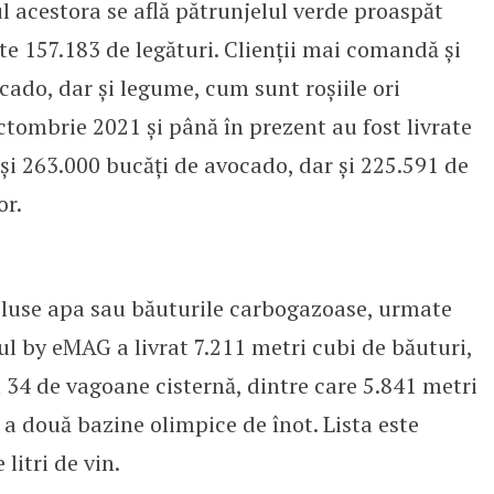
l acestora se află pătrunjelul verde proaspăt
te 157.183 de legături. Clienții mai comandă și
ado, dar și legume, cum sunt roșiile ori
octombrie 2021 și până în prezent au fost livrate
și 263.000 bucăți de avocado, dar și 225.591 de
or.
cluse apa sau băuturile carbogazoase, urmate
ful by eMAG a livrat 7.211 metri cubi de băuturi,
 34 de vagoane cisternă, dintre care 5.841 metri
 a două bazine olimpice de înot. Lista este
litri de vin.