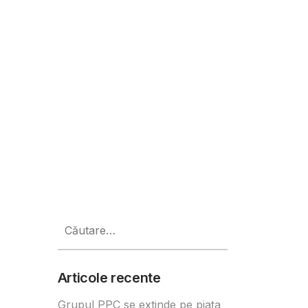
Caută
după:
Articole recente
Grupul PPC se extinde pe piața