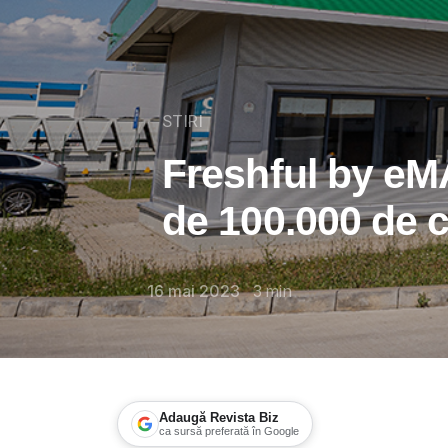
STIRI
Freshful by eM
de 100.000 de c
16 mai 2023
3
min
Adaugă Revista Biz
ca sursă preferată în Google