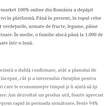
rmarket 100% online din România a depășit
șit pragul de 100.000 de clienți
ivi în platformă. Până în prezent, în topul celor
verdețurile, urmate de fructe, legume, pâine
itoare. În medie, o familie alocă până la 1.000 de
ate într-o lună.
rezintă o dublă confirmare, atât a planului de
început, cât și a interesului clienților pentru
care le economisește timpul și îi ajută să își
are. Am dezvoltat un produs util, foarte apreciat
reștem rapid în perioada următoare. Peste 94%