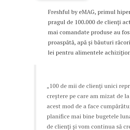
Freshful by eMAG, primul hipe
Freshful by eMAG a depă
pragul de 100.000 de clienți act
mai comandate produse au fost 
proaspătă, apă și băuturi răcor
lei pentru alimentele achizițion
„100 de mii de clienți unici rep
creștere pe care am mizat de la 
acest mod de a face cumpărături 
planifice mai bine bugetele lun
de clienți și vom continua să c