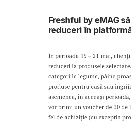
Freshful by eMAG săr
reduceri în platform
În perioada 15 – 21 mai, clienț
reduceri la produsele selectate.
categoriile legume, pâine proas
produse pentru casă sau îngriji
asemenea, în aceeași perioadă, c
vor primi un voucher de 30 de le
fel de achiziție (cu excepția pr