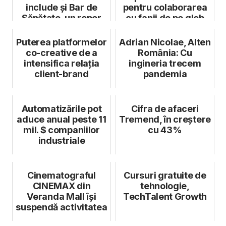
include și Bar de
pentru colaborarea
Sănătate, un reper
cu fanii de pe glob
pentru wel...
Puterea platformelor
Adrian Nicolae, Alten
co-creative de a
România: Cu
intensifica relația
ingineria trecem
client-brand
pandemia
Automatizările pot
Cifra de afaceri
aduce anual peste 11
Tremend, în creștere
mil. $ companiilor
cu 43%
industriale
Cinematograful
Cursuri gratuite de
CINEMAX din
tehnologie,
Veranda Mall își
TechTalent Growth
suspendă activitatea