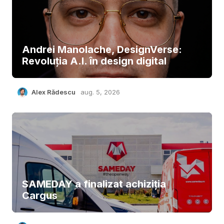
Andrei Manolache, DesignVerse:
Revoluția A.I. în design digital
Alex Rădescu
aug. 5, 2026
SAMEDAY a finalizat achiziția
Cargus