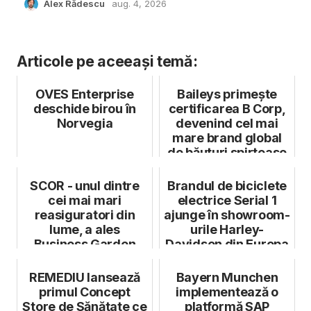
Alex Rădescu
aug. 4, 2026
Articole pe aceeași temă:
OVES Enterprise
Baileys primește
deschide birou în
certificarea B Corp,
Norvegia
devenind cel mai
mare brand global
de băuturi spirtoase
care s...
SCOR - unul dintre
Brandul de biciclete
cei mai mari
electrice Serial 1
reasiguratori din
ajunge în showroom-
lume, a ales
urile Harley-
Business Garden
Davidson din Europa
Bucharest pentru
prim...
REMEDIU lansează
Bayern Munchen
primul Concept
implementează o
Store de Sănătate ce
platformă SAP