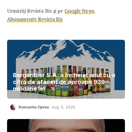
Urmăriți Revista Biz și pe
Google News
.
Abonamente Revista Biz
Bergenbier S.A. a încheiat anul cu o
cifră de afaceri de aproape 939
milioane lei
Romanita Oprea
aug. 5, 2026