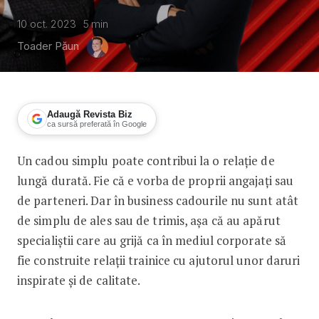
10 oct. 2023
5
min
Toader Păun
Adaugă Revista Biz
ca sursă preferată în Google
Un cadou simplu poate contribui la o relație de
Gift Idea: În lumea cadourilor corpora
lungă durată. Fie că e vorba de proprii angajați sau
de parteneri. Dar în business cadourile nu sunt atât
de simplu de ales sau de trimis, așa că au apărut
specialiștii care au grijă ca în mediul corporate să
fie construite relații trainice cu ajutorul unor daruri
inspirate și de calitate.