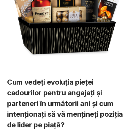
Cum vedeți evoluția pieței
cadourilor pentru angajați și
parteneri în următorii ani și cum
intenționați să vă mențineți poziția
de lider pe piață?