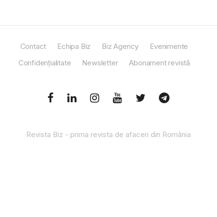
Contact
Echipa Biz
Biz Agency
Evenimente
Confidențialitate
Newsletter
Abonament revistă
Revista Biz - prima revista de afaceri din România