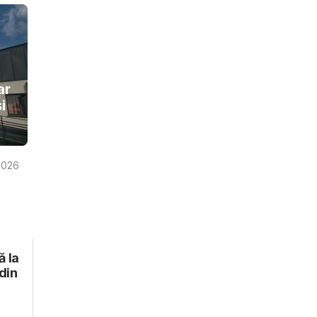
ar
i
2026
 la
din