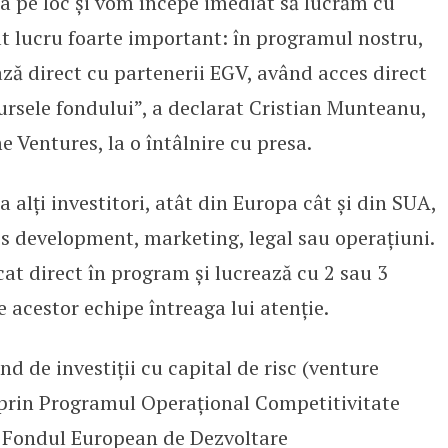
ia pe loc şi vom începe imediat să lucrăm cu
lt lucru foarte important: în programul nostru,
ză direct cu partenerii EGV, având acces direct
sursele fondului”, a declarat Cristian Munteanu,
 Ventures, la o întâlnire cu presa.
 alţi investitori, atât din Europa cât şi din SUA,
ess development, marketing, legal sau operaţiuni.
at direct în program şi lucrează cu 2 sau 3
 acestor echipe întreaga lui atenţie.
d de investiţii cu capital de risc (venture
e prin Programul Operațional Competitivitate
n Fondul European de Dezvoltare