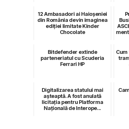
12 Ambasadori ai Haioșeniei
P
din România devin imaginea
Bus
ediției limitate Kinder
ASC
Chocolate
mento
Bitdefender extinde
Cum v
parteneriatul cu Scuderia
tram
Ferrari HP
Digitalizarea statului mai
Cam
așteaptă. A fost anulată
licitația pentru Platforma
Națională de Interope...