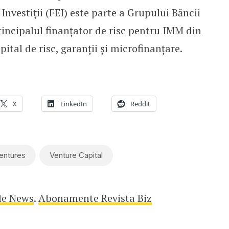
nvestiţii (FEI) este parte a Grupului Băncii
principalul finanţator de risc pentru IMM din
ital de risc, garanţii şi microfinanţare.
X
LinkedIn
Reddit
entures
Venture Capital
le News
.
Abonamente Revista Biz