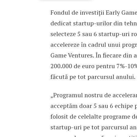
Fondul de investiţii Early Gam
Investiții pentru startup
dedicat startup-urilor din tehno
selecteze 5 sau 6 startup-uri r
accelereze în cadrul unui progr
Game Ventures. În fiecare din a
200.000 de euro pentru 7%-10% d
făcută pe tot parcursul anului.
„Programul nostru de accelerare 
acceptăm doar 5 sau 6 echipe p
folosit de celelalte programe d
startup-uri pe tot parcursul anu