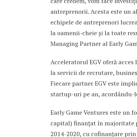
care credem, vom face investiţ
antreprenorii. Acesta este un a
echipele de antreprenori lucrea
la oamenii-cheie şi la toate re
Managing Partner al Early Game
Acceleratorul EGV oferă acces la
la servicii de recrutare, busin
Fiecare partner EGV este implic
startup-uri pe an, acordându-le
Early Game Ventures este un fon
capital) finanțat în majoritat
2014-2020, cu cofinanțare pri