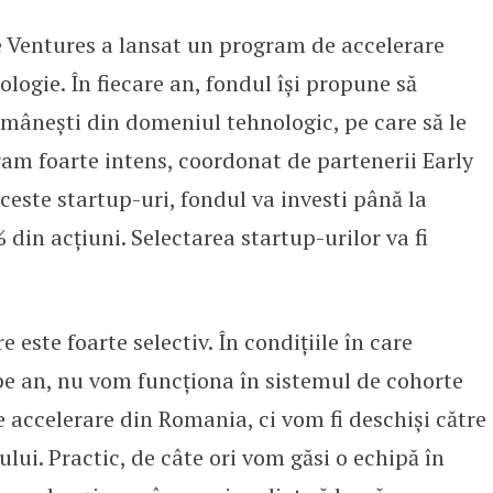
e Ventures a lansat un program de accelerare
-uri din tehnologie
logie. În fiecare an, fondul îşi propune să
omâneşti din domeniul tehnologic, pe care să le
am foarte intens, coordonat de partenerii Early
ceste startup-uri, fondul va investi până la
in acţiuni. Selectarea startup-urilor va fi
este foarte selectiv. În condiţiile în care
e an, nu vom funcţiona în sistemul de cohorte
e accelerare din Romania, ci vom fi deschişi către
lui. Practic, de câte ori vom găsi o echipă în