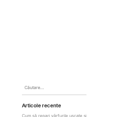
Caută
după:
Articole recente
Cum să repari vârfurile uscate și