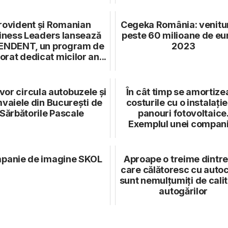
rovident și Romanian
Cegeka România: venitur
iness Leaders lansează
peste 60 milioane de eur
ENDENT, un program de
2023
rat dedicat micilor an...
or circula autobuzele și
În cât timp se amortize
vaiele din București de
costurile cu o instalați
Sărbătorile Pascale
panouri fotovoltaice
Exemplul unei companii
panie de imagine SKOL
Aproape o treime dintre
care călătoresc cu auto
sunt nemulțumiți de cali
autogărilor