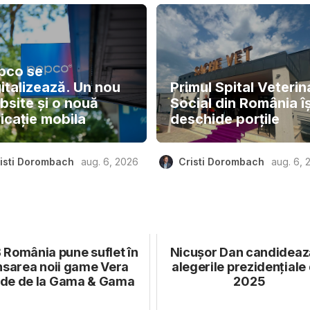
pco se
italizează. Un nou
Primul Spital Veterin
bsite și o nouă
Social din România îș
icație mobila
deschide porțile
isti Dorombach
aug. 6, 2026
Cristi Dorombach
aug. 6, 
 România pune suflet în
Nicușor Dan candidează
nsarea noii game Vera
alegerile prezidențiale 
de de la Gama & Gama
2025