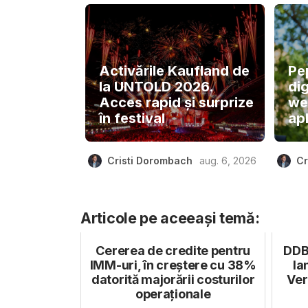
Activările Kaufland de
Pe
la UNTOLD 2026.
dig
Acces rapid și surprize
we
în festival
apl
Cristi Dorombach
aug. 6, 2026
Cr
Articole pe aceeași temă:
Cererea de credite pentru
DDB
IMM-uri, în creștere cu 38%
la
datorită majorării costurilor
Ver
operaționale