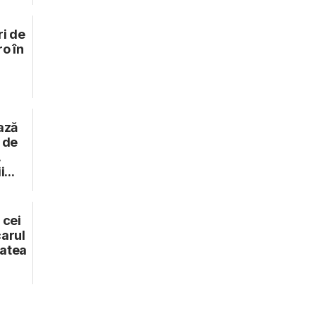
i de
o în
ază
e de
.
...
 cei
carul
tatea