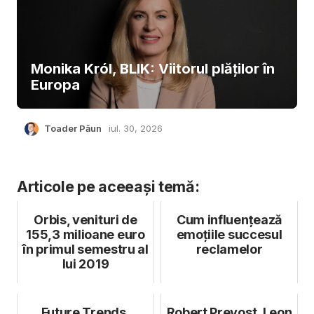
Monika Król, BLIK: Viitorul plăților în
Europa
Toader Păun
iul. 30, 2026
Articole pe aceeași temă:
Orbis, venituri de
Cum influențează
155,3 milioane euro
emoțiile succesul
în primul semestru al
reclamelor
lui 2019
Future Trends,
Robert Prevost, Leon