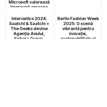
Microsoft valorează
împreună aproape
1,3 trilioan...
Internetics 2024:
Berlin Fashion Week
Saatchi & Saatchi +
2025: O scenă
The Geeks devine
vibrantă pentru
Agenția Anului,
inovație,
Sphera Group,
sustenabilitate și
Clientul An...
incluziune