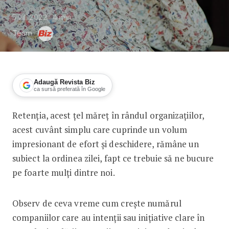
5 iul. 2022
4
min
Team
Adaugă Revista Biz
ca sursă preferată în Google
Retenția, acest țel măreț în rândul organizațiilor,
Leonard Rizoiu: Cum pot crește organiz
acest cuvânt simplu care cuprinde un volum
impresionant de efort și deschidere, rămâne un
subiect la ordinea zilei, fapt ce trebuie să ne bucure
pe foarte mulți dintre noi.
Observ de ceva vreme cum crește numărul
companiilor care au intenții sau inițiative clare în