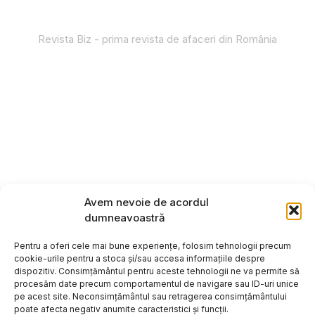
Revista Biz - prima revista de afaceri din România
Avem nevoie de acordul
dumneavoastră
Pentru a oferi cele mai bune experiențe, folosim tehnologii precum
cookie-urile pentru a stoca și/sau accesa informațiile despre
dispozitiv. Consimțământul pentru aceste tehnologii ne va permite să
procesăm date precum comportamentul de navigare sau ID-uri unice
pe acest site. Neconsimțământul sau retragerea consimțământului
poate afecta negativ anumite caracteristici și funcții.