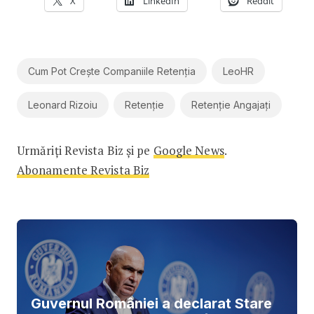
X
LinkedIn
Reddit
Cum Pot Crește Companiile Retenția
LeoHR
Leonard Rizoiu
Retenție
Retenție Angajați
Urmăriți Revista Biz și pe
Google News
.
Abonamente Revista Biz
Guvernul României a declarat Stare