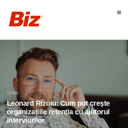
OPINII
Leonard Rizoiu: Cum pot crește
organizațiile retenția cu ajutorul
interviurilor