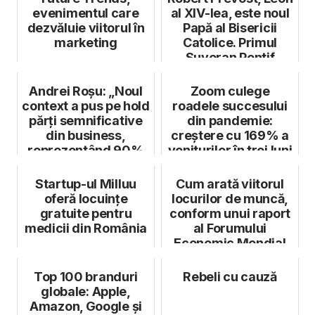
evenimentul care
al XIV-lea, este noul
dezvăluie viitorul în
Papă al Bisericii
marketing
Catolice. Primul
Suveran Pontif
america...
Andrei Roșu: „Noul
Zoom culege
context a pus pe hold
roadele succesului
părți semnificative
din pandemie:
din business,
creștere cu 169% a
reprezentând 90%
veniturilor în trei luni
din veni...
Startup-ul Milluu
Cum arată viitorul
oferă locuințe
locurilor de muncă,
gratuite pentru
conform unui raport
medicii din România
al Forumului
Economic Mondial
Top 100 branduri
Rebeli cu cauză
globale: Apple,
Amazon, Google și