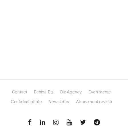
Contact
Echipa Biz
Biz Agency
Evenimente
Confidențialitate
Newsletter
Abonament revistă