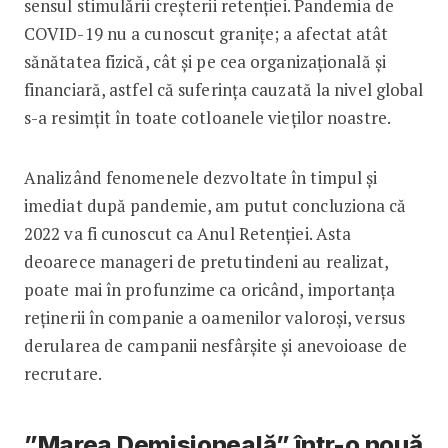
sensul stimulării creșterii retenției. Pandemia de
COVID-19 nu a cunoscut granițe; a afectat atât
sănătatea fizică, cât și pe cea organizațională și
financiară, astfel că suferința cauzată la nivel global
s-a resimțit în toate cotloanele vieților noastre.
Analizând fenomenele dezvoltate în timpul și
imediat după pandemie, am putut concluziona că
2022 va fi cunoscut ca Anul Retenției. Asta
deoarece manageri de pretutindeni au realizat,
poate mai în profunzime ca oricând, importanța
reținerii în companie a oamenilor valoroși, versus
derularea de campanii nesfârșite și anevoioase de
recrutare.
”Marea Demisioneală” într-o nouă