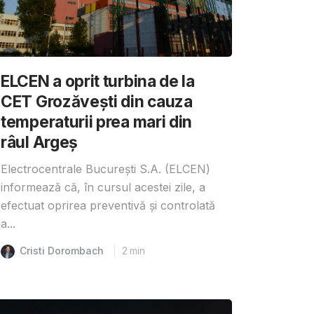
ELCEN a oprit turbina de la
CET Grozăvești din cauza
temperaturii prea mari din
râul Argeș
Electrocentrale București S.A. (ELCEN)
informează că, în cursul acestei zile, a
efectuat oprirea preventivă și controlată
a...
Cristi Dorombach
2
min