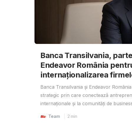
Banca Transilvania, parte
Endeavor România pentr
internaționalizarea firmel
Banca Transilvania și Endeavor România 
strategic prin care conectează antrepreno
internaționale și la comunități de business
Team
2
min