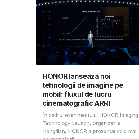
HONOR lansează noi
tehnologii de imagine pe
mobil: fluxul de lucru
cinematografic ARRI
În cadrul evenimentului HONOR Imaging
Technology Launch, organizat la
Hengdian, HONOR a prezentat cele mai