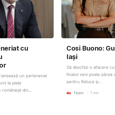
neriat cu
Cosi Buono: Gust
u
Iași
or
Să deschizi o afacere cu
finalul verii poate părea 
lansează un parteneriat
pentru Raluca și...
rii la piețe
 românești din...
Team
7
min