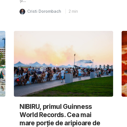
și...
Cristi Dorombach
2
min
NIBIRU, primul Guinness
World Records. Cea mai
mare porție de aripioare de