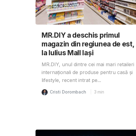
MR.DIY a deschis primul
magazin din regiunea de est,
la Iulius Mall Iași
MR.DIY, unul dintre cei mai mari retaileri
internaționali de produse pentru casă și
lifestyle, recent intrat pe...
Cristi Dorombach
3
min