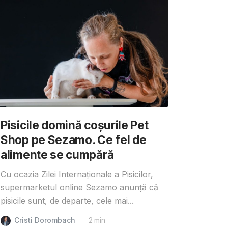
Pisicile domină coșurile Pet
Shop pe Sezamo. Ce fel de
alimente se cumpără
Cu ocazia Zilei Internaționale a Pisicilor,
supermarketul online Sezamo anunță că
pisicile sunt, de departe, cele mai...
Cristi Dorombach
2
min