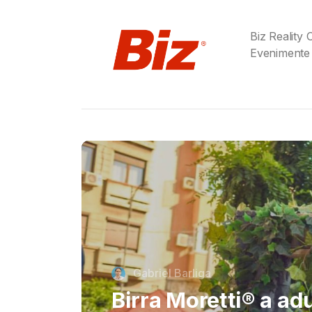
Biz Reality
Evenimente
Cristi Dorombach
Richard Joannides,