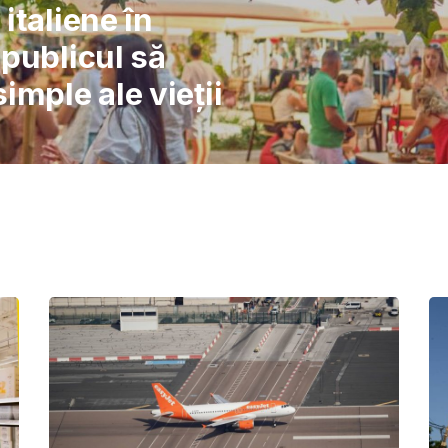
l: Școlile nu pot
înlocuiască