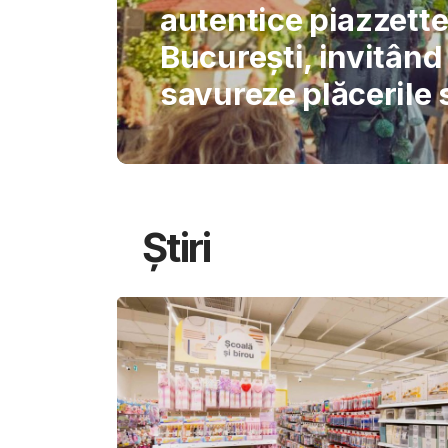
International Schoo
permite AI-ului să 
gândirea elevilor
Știri