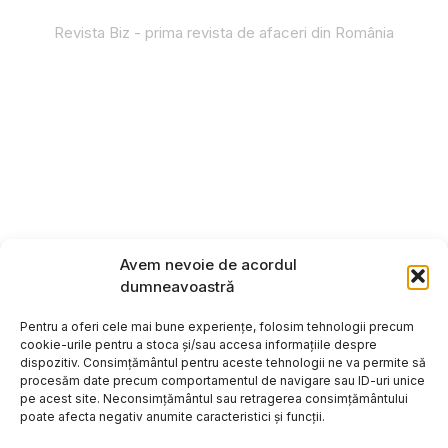
Revista Biz - prima revista de afaceri din România
Avem nevoie de acordul
dumneavoastră
Pentru a oferi cele mai bune experiențe, folosim tehnologii precum
cookie-urile pentru a stoca și/sau accesa informațiile despre
dispozitiv. Consimțământul pentru aceste tehnologii ne va permite să
procesăm date precum comportamentul de navigare sau ID-uri unice
pe acest site. Neconsimțământul sau retragerea consimțământului
poate afecta negativ anumite caracteristici și funcții.