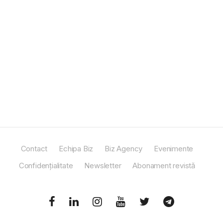
Contact
Echipa Biz
Biz Agency
Evenimente
Confidențialitate
Newsletter
Abonament revistă