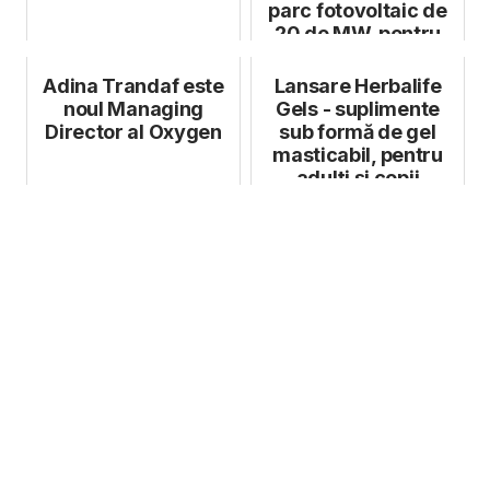
parc fotovoltaic de
20 de MW, pentru
oțelăria electrică...
Adina Trandaf este
Lansare Herbalife
noul Managing
Gels - suplimente
Director al Oxygen
sub formă de gel
masticabil, pentru
adulți și copii