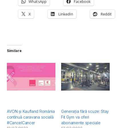
WhatsApp
Facebook
X
LinkedIn
Reddit
Similare
AVON și Kaufland România
Generația fără scuze: Stay
continuă caravana socială
Fit Gym va oferi
#CancelCancer
abonamente speciale