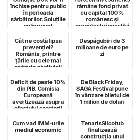
închise pentru public
rămâne fond privat
în perioada
cu capital 100%
sărbătorilor. Soluțiile
românesc și
online sunt
pregătește investiții
disponibi...
importante ...
Cât ne costă lipsa
Despăgubiri de 3
prevenției?
milioane de euro pe
România, printre
zi
țările cu cele mai
scăzute cheltuieli
pentru îngriji...
Deficit de peste 10%
De Black Friday,
din PIB. Comisia
SAGA Festival pune
Europeană
în vânzare biletul de
avertizează asupra
1 milion de dolari
efectului creșterii
pensiilor cu ...
Cum vad IMM-urile
TenarisSilcotub
mediul economic
finalizează
construcția unui