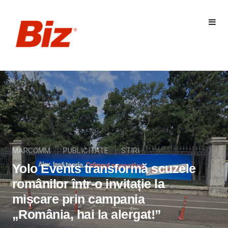
MARCOMM
PUBLICITATE
STIRI
Yolo Events transformă scuzele
românilor într-o invitație la
mișcare prin campania
„România, hai la alergat!”