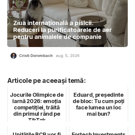
Ziua internațională a pisicii.
Reduceri la purificatoarele de aer
pentru animalele de companie
Cristi Dorombach
aug. 5, 2026
Articole pe aceeași temă:
Jocurile Olimpice de
Eduard, președinte
Iarnă 2026: emoția
de bloc: Tu cum poți
competiției, trăită
face lumea un loc
din primul rând pe
mai bun?
TikTok
Unitățile BCR vor fi
Fortech Investments