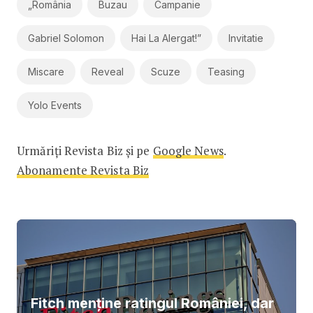
„România
Buzau
Campanie
Gabriel Solomon
Hai La Alergat!”
Invitatie
Miscare
Reveal
Scuze
Teasing
Yolo Events
Urmăriți Revista Biz și pe
Google News
.
Abonamente Revista Biz
Fitch menține ratingul României, dar