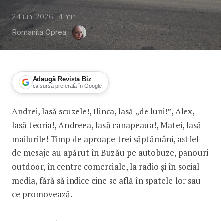
24 iun. 2026
4
min
Romanita Oprea
Adaugă Revista Biz
ca sursă preferată în Google
Andrei, lasă scuzele!, Ilinca, lasă „de luni!”, Alex,
Yolo Events transformă scuzele români
lasă teoria!, Andreea, lasă canapeaua!, Matei, lasă
mailurile! Timp de aproape trei săptămâni, astfel
de mesaje au apărut în Buzău pe autobuze, panouri
outdoor, în centre comerciale, la radio și în social
media, fără să indice cine se află în spatele lor sau
ce promovează.