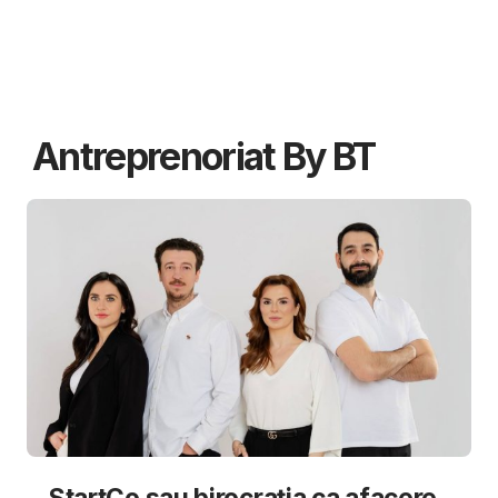
Antreprenoriat By BT
StartCo sau birocrația ca afacere