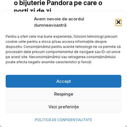
o bijuterie Pandora pe care o
porți zi de zi
Avem nevoie de acordul
Vara este, pentru mulți dintre noi, anotimpul în care
dumneavoastră
se întâmplă cele mai importante lucruri. Plecăm în
vacanțe pe care le planificăm luni...
Pentru a oferi cele mai bune experiențe, folosim tehnologii precum
cookie-urile pentru a stoca și/sau accesa informațiile despre
Cristiana Todiresei
dispozitiv. Consimțământul pentru aceste tehnologii ne va permite să
procesăm date precum comportamentul de navigare sau ID-uri unice
pe acest site. Neconsimțământul sau retragerea consimțământului
poate afecta negativ anumite caracteristici și funcții.
Accept
Respinge
Vezi preferințe
POLITICĂ DE CONFIDENȚIALITATE