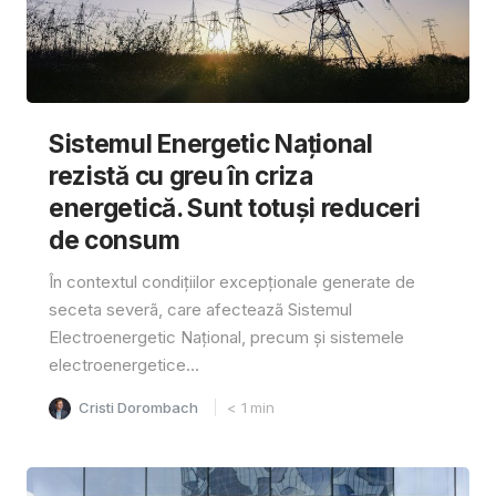
Sistemul Energetic Național
rezistă cu greu în criza
energetică. Sunt totuși reduceri
de consum
În contextul condițiilor excepționale generate de
seceta severã, care afecteazã Sistemul
Electroenergetic Național, precum și sistemele
electroenergetice...
Cristi Dorombach
< 1
min