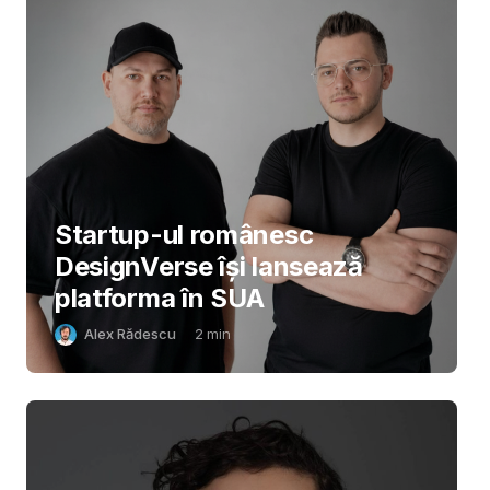
Startup-ul românesc
DesignVerse își lansează
platforma în SUA
Alex Rădescu
2
min