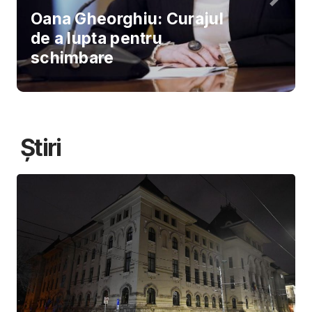
Oana Gheorghiu: Curajul
de a lupta pentru
schimbare
Știri