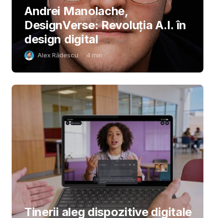
Andrei Manolache,
DesignVerse: Revoluția A.I. în
design digital
Alex Rădescu
4
min
Tinerii aleg dispozitive digitale