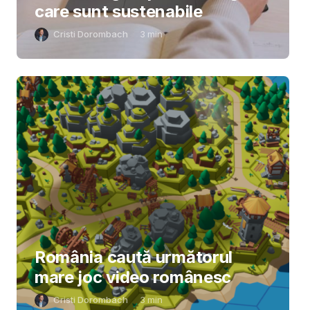
care sunt sustenabile
Cristi Dorombach
3
min
România caută următorul
mare joc video românesc
Cristi Dorombach
3
min