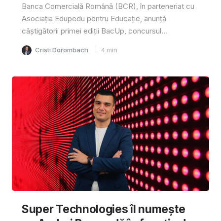
Banca Comercială Română (BCR), în parteneriat cu
Asociația Edupedu pentru Educație, anunță
câștigătorii primei ediții BacUp, concursul...
Cristi Dorombach
4
min
Super Technologies îl numește