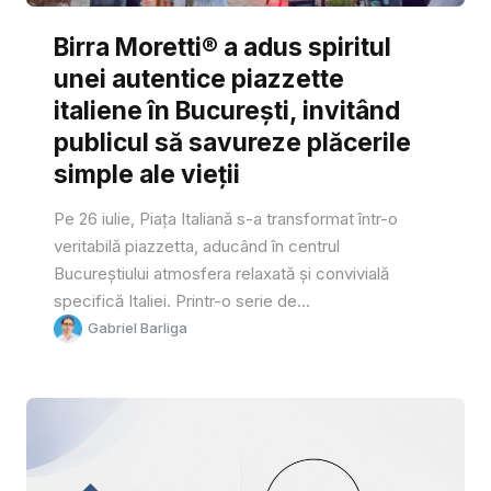
Birra Moretti® a adus spiritul
unei autentice piazzette
italiene în București, invitând
publicul să savureze plăcerile
simple ale vieții
Pe 26 iulie, Piața Italiană s-a transformat într-o
veritabilă piazzetta, aducând în centrul
Bucureștiului atmosfera relaxată și convivială
specifică Italiei. Printr-o serie de...
Gabriel Barliga