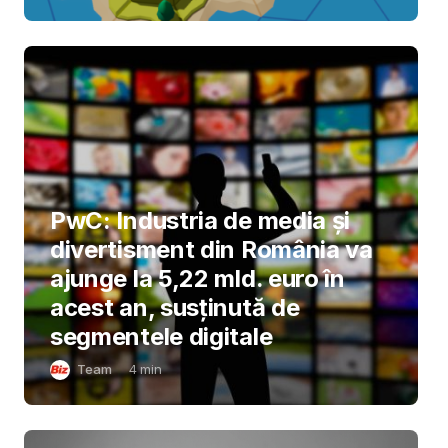
PwC: Industria de media și
divertisment din România va
ajunge la 5,22 mld. euro în
acest an, susținută de
segmentele digitale
Team
4
min