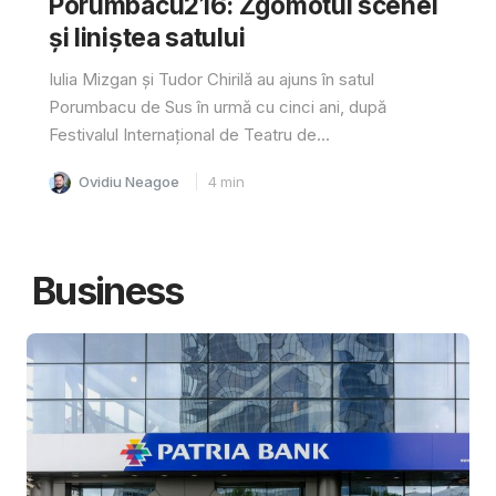
Porumbacu216: Zgomotul scenei
și liniștea satului
Iulia Mizgan și Tudor Chirilă au ajuns în satul
Porumbacu de Sus în urmă cu cinci ani, după
Festivalul Internațional de Teatru de...
Ovidiu Neagoe
4
min
Business