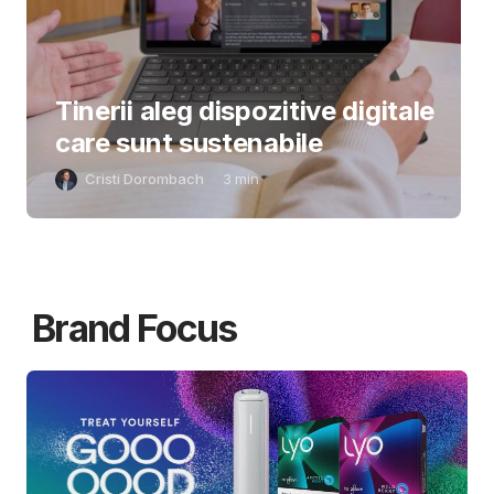
Tinerii aleg dispozitive digitale
care sunt sustenabile
Cristi Dorombach
3
min
Brand Focus