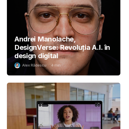
Andrei Manolache,
DesignVerse: Revoluția A.I. în
design digital
Alex Rădescu
4
min