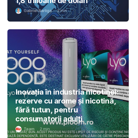
1,8 trilioane de dolari
Gabriel Barliga
3
min
Inovația în industria nicotinei:
rezerve cu arome și nicotină,
fără tutun, pentru
consumatorii adulți
Team
2
min