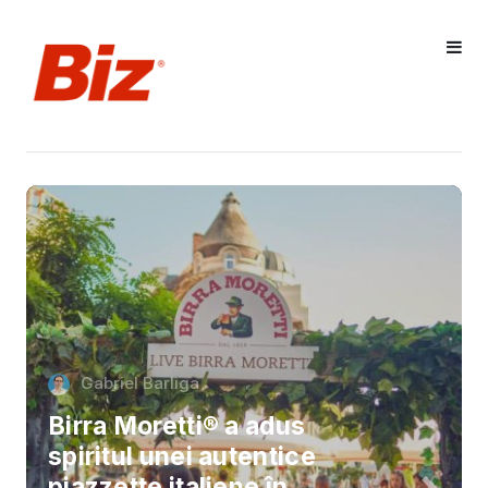
Gabriel Barliga
Birra Moretti® a adus
spiritul unei autentice
piazzette italiene în