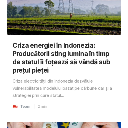
Criza energiei în Indonezia:
Producătorii sting lumina în timp
de statul îi foțează să vândă sub
prețul pieței
Criza electricității din Indonezia dezvăluie
vulnerabilitatea modelului bazat pe cărbune dar și a
strategiei prin care statul...
Team
2
min