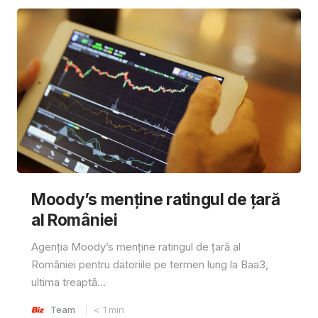
Moody’s menține ratingul de țară
al României
Agenția Moody’s menține ratingul de țară al
României pentru datoriile pe termen lung la Baa3,
ultima treaptă...
Team
< 1
min