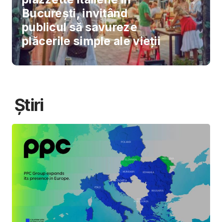
București, invitând
publicul să savureze
plăcerile simple ale vieții
Știri