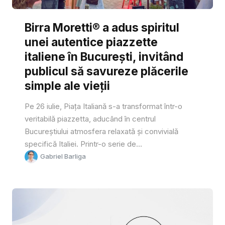
Birra Moretti® a adus spiritul
unei autentice piazzette
italiene în București, invitând
publicul să savureze plăcerile
simple ale vieții
Pe 26 iulie, Piața Italiană s-a transformat într-o
veritabilă piazzetta, aducând în centrul
Bucureștiului atmosfera relaxată și convivială
specifică Italiei. Printr-o serie de...
Gabriel Barliga