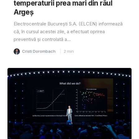
temperaturii prea mari din râul
Argeș
Electrocentrale București S.A. (ELCEN) informează
că, în cursul acestei zile, a efectuat oprirea
preventivă și controlată a...
Cristi Dorombach
2
min