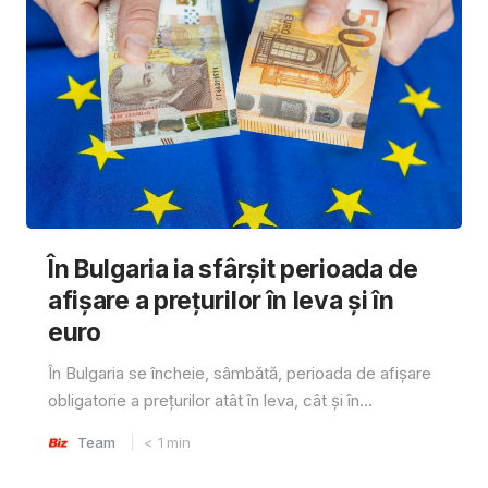
În Bulgaria ia sfârşit perioada de
afișare a prețurilor în ​​leva și în
euro
În Bulgaria se încheie, sâmbătă, perioada de afișare
obligatorie a prețurilor atât în ​​leva, cât și în...
Team
< 1
min