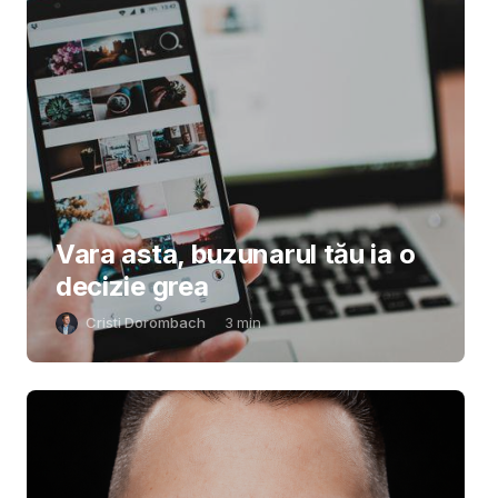
Vara asta, buzunarul tău ia o
decizie grea
Cristi Dorombach
3
min