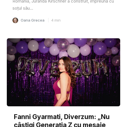
România, Juranda Kirschner a construit, împreună cu
soțul său...
Oana Grecea
4
min
Fanni Gyarmati, Diverzum: „Nu
câștigi Generația Z cu mesaje