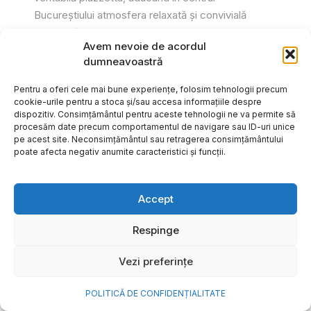
Bucureștiului atmosfera relaxată și convivială
specifică Italiei. Printr-o serie de...
Avem nevoie de acordul
Gabriel Barliga
dumneavoastră
Pentru a oferi cele mai bune experiențe, folosim tehnologii precum
cookie-urile pentru a stoca și/sau accesa informațiile despre
dispozitiv. Consimțământul pentru aceste tehnologii ne va permite să
procesăm date precum comportamentul de navigare sau ID-uri unice
pe acest site. Neconsimțământul sau retragerea consimțământului
poate afecta negativ anumite caracteristici și funcții.
Accept
Respinge
Vezi preferințe
Cum transformi cele mai
POLITICĂ DE CONFIDENȚIALITATE
frumoase amintiri ale verii într-