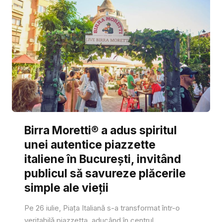
Birra Moretti® a adus spiritul
unei autentice piazzette
italiene în București, invitând
publicul să savureze plăcerile
simple ale vieții
Pe 26 iulie, Piața Italiană s-a transformat într-o
veritabilă piazzetta, aducând în centrul