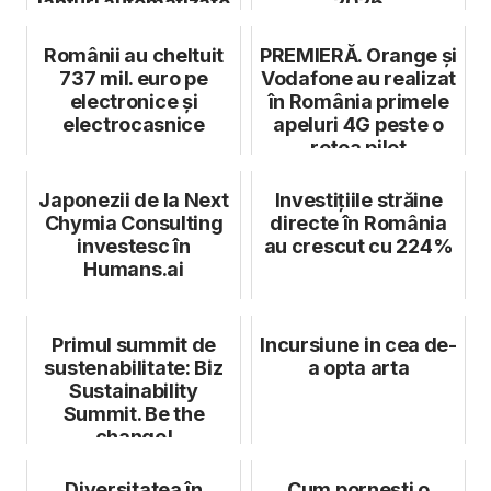
lanţuri automatizate
2026
de retai...
Românii au cheltuit
PREMIERĂ. Orange și
737 mil. euro pe
Vodafone au realizat
electronice și
în România primele
electrocasnice
apeluri 4G peste o
rețea pilot
partajată...
Japonezii de la Next
Investiţiile străine
Chymia Consulting
directe în România
investesc în
au crescut cu 224%
Humans.ai
Primul summit de
Incursiune in cea de-
sustenabilitate: Biz
a opta arta
Sustainability
Summit. Be the
change!
Diversitatea în
Cum pornești o