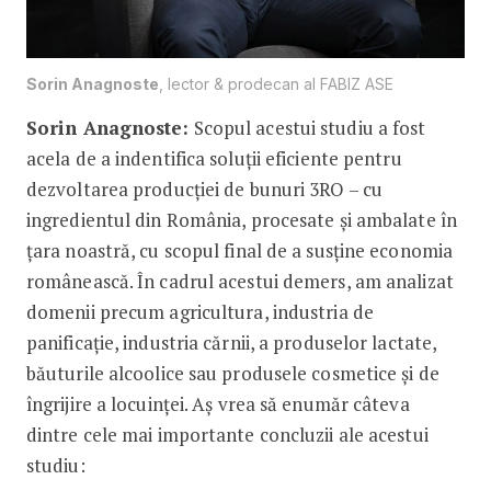
Sorin Anagnoste
, lector & prodecan al FABIZ ASE
Sorin Anagnoste:
Scopul acestui studiu a fost
acela de a indentifica soluții eficiente pentru
dezvoltarea producției de bunuri 3RO – cu
ingredientul din România, procesate și ambalate în
țara noastră, cu scopul final de a susține economia
românească. În cadrul acestui demers, am analizat
domenii precum agricultura, industria de
panificație, industria cărnii, a produselor lactate,
băuturile alcoolice sau produsele cosmetice și de
îngrijire a locuinței. Aș vrea să enumăr câteva
dintre cele mai importante concluzii ale acestui
studiu: