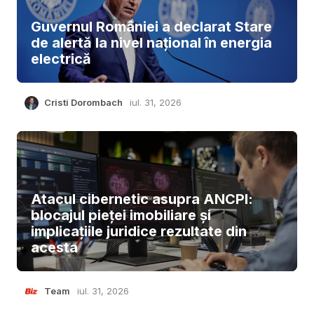
Guvernul României a declarat Stare
de alertă la nivel național în energia
electrică
Cristi Dorombach
iul. 31, 2026
Atacul cibernetic asupra ANCPI:
blocajul pieței imobiliare și
implicațiile juridice rezultate din
acesta
Team
iul. 31, 2026