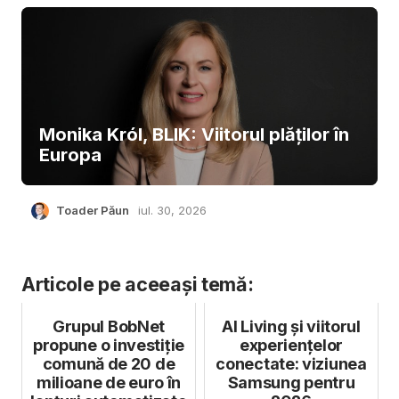
Monika Król, BLIK: Viitorul plăților în
Europa
Toader Păun
iul. 30, 2026
Articole pe aceeași temă:
Grupul BobNet
AI Living și viitorul
propune o investiție
experiențelor
comună de 20 de
conectate: viziunea
milioane de euro în
Samsung pentru