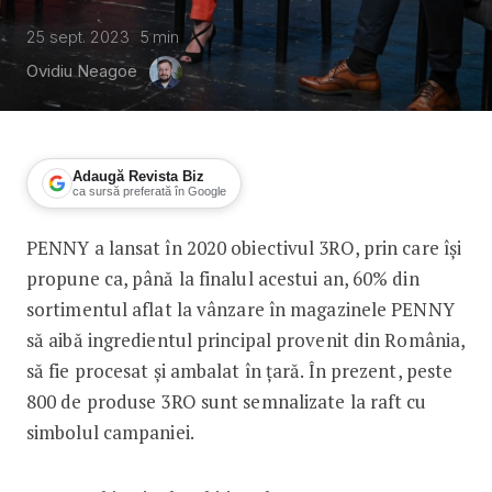
25 sept. 2023
5
min
Ovidiu Neagoe
Adaugă Revista Biz
ca sursă preferată în Google
PENNY a lansat în 2020 obiectivul 3RO, prin care își
PENNY: 3 ani de 3RO
propune ca, până la finalul acestui an, 60% din
sortimentul aflat la vânzare în magazinele PENNY
să aibă ingredientul principal provenit din România,
să fie procesat și ambalat în țară. În prezent, peste
800 de produse 3RO sunt semnalizate la raft cu
simbolul campaniei.