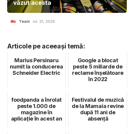
văzut acesta
Team
iul. 31, 2026
Articole pe aceeași temă:
Marius Persinaru
Google a blocat
numit la conducerea
peste 5 miliarde de
Schneider Electric
reclame înșelătoare
în 2022
foodpanda a înrolat
Festivalul de muzică
peste 1.000 de
de la Mamaia revine
magazine în
după 11 ani de
aplicație în acest an
absență