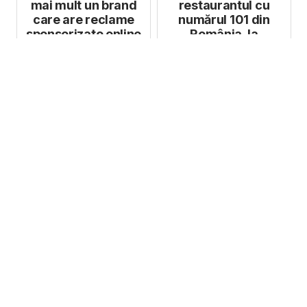
mai mult un brand
restaurantul cu
care are reclame
numărul 101 din
sponsorizate online
România, la
Botoșani, după o
investiție de 7 mil...