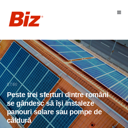
STIRI
Peste trei sferturi dintre români
se gândesc să își instaleze
panouri solare sau pompe de
căldură