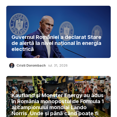
Guvernul României a declarat Stare
de alertă la nivel național în energia
electrică
Cristi Dorombach
iul. 31, 2026
Kaufland și Monster Energy au adus
în România monopostul de Formula 1
al campionului mondial Lando
Norris. Unde și până când poate fi