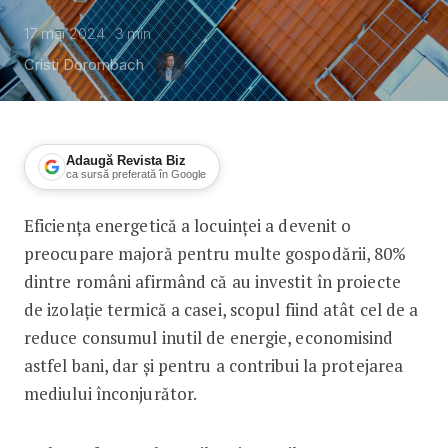
17 mai 2024
3
min
Cristi Dorombach
Adaugă Revista Biz
ca sursă preferată în Google
Eficiența energetică a locuinței a devenit o
Peste trei sferturi dintre români se 
preocupare majoră pentru multe gospodării, 80%
dintre români afirmând că au investit în proiecte
de izolație termică a casei, scopul fiind atât cel de a
reduce consumul inutil de energie, economisind
astfel bani, dar și pentru a contribui la protejarea
mediului înconjurător.