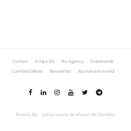
Contact
Echipa Biz
Biz Agency
Evenimente
Confidențialitate
Newsletter
Abonament revistă
Revista Biz - prima revista de afaceri din România