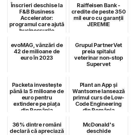
Înscrieri deschise la
Raiffeisen Bank -
F&B Business
credite de peste 350
Accelerator:
mil euro cu garanții
programul care ajută
JEREMIE
businessurile
HoReCa să ide...
evoMAG, vânzări de
Grupul PartnerVet
42 de milioane de
preia spitalul
euro în 2023
veterinar non-stop
Supervet
Packeta investește
Plant an App și
până la 5 milioane de
Wantsome lansează
euro pentru
primul curs de Low-
extindere pe piața
Code Engineering
din România
din România
36% dintre români
McDonald's
declară că apreciază
deschide