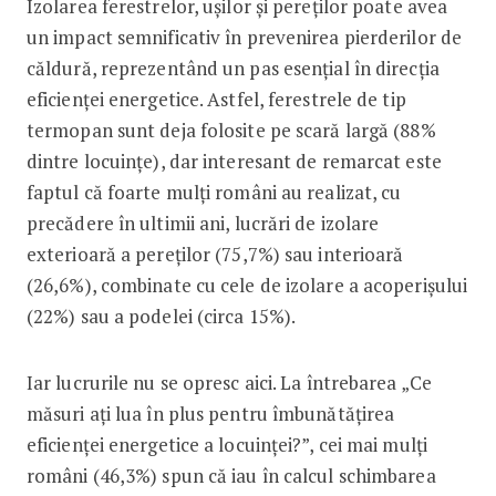
Izolarea ferestrelor, ușilor și pereților poate avea
un impact semnificativ în prevenirea pierderilor de
căldură, reprezentând un pas esențial în direcția
eficienței energetice. Astfel, ferestrele de tip
termopan sunt deja folosite pe scară largă (88%
dintre locuințe), dar interesant de remarcat este
faptul că foarte mulți români au realizat, cu
precădere în ultimii ani, lucrări de izolare
exterioară a pereților (75,7%) sau interioară
(26,6%), combinate cu cele de izolare a acoperișului
(22%) sau a podelei (circa 15%).
Iar lucrurile nu se opresc aici. La întrebarea „Ce
măsuri ați lua în plus pentru îmbunătățirea
eficienței energetice a locuinței?”, cei mai mulți
români (46,3%) spun că iau în calcul schimbarea