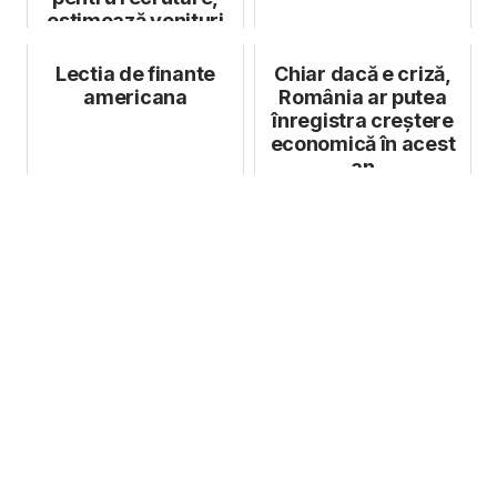
estimează venituri
de 6 milioane de
euro în...
Lectia de finante
Chiar dacă e criză,
americana
România ar putea
înregistra creștere
economică în acest
an