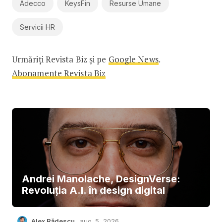
Adecco
KeysFin
Resurse Umane
Servicii HR
Urmăriți Revista Biz și pe
Google News
.
Abonamente Revista Biz
Andrei Manolache, DesignVerse:
Revoluția A.I. în design digital
Alex Rădescu
aug. 5, 2026