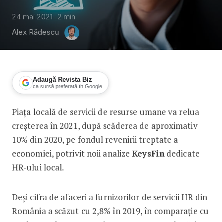
24 mai 2021
2
min
Alex Rădescu
Adaugă Revista Biz
ca sursă preferată în Google
Piața locală de servicii de resurse umane va relua
Piața locală de servicii de resurse um
creșterea în 2021, după scăderea de aproximativ
10% din 2020, pe fondul revenirii treptate a
economiei, potrivit noii analize
KeysFin
dedicate
HR-ului local.
Deși cifra de afaceri a furnizorilor de servicii HR din
România a scăzut cu 2,8% în 2019, în comparație cu