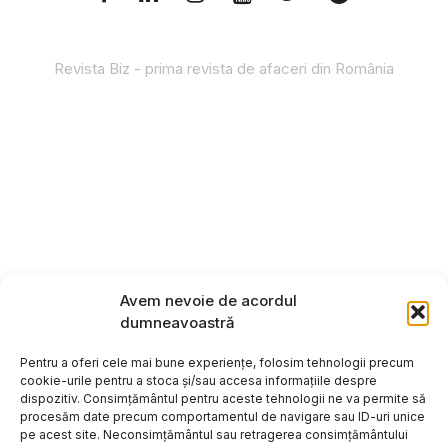
Revista Biz - prima revista de afaceri din România
Avem nevoie de acordul
dumneavoastră
Pentru a oferi cele mai bune experiențe, folosim tehnologii precum
cookie-urile pentru a stoca și/sau accesa informațiile despre
dispozitiv. Consimțământul pentru aceste tehnologii ne va permite să
procesăm date precum comportamentul de navigare sau ID-uri unice
pe acest site. Neconsimțământul sau retragerea consimțământului