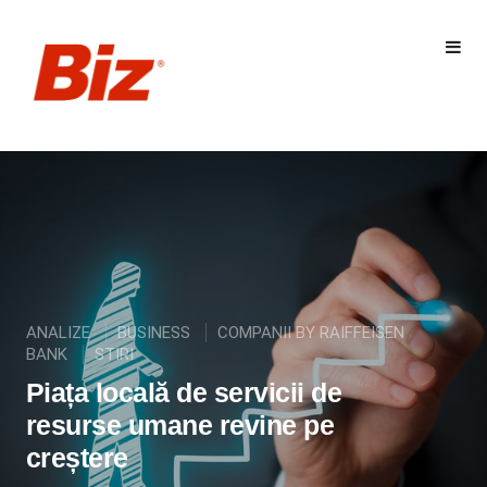
ANALIZE
BUSINESS
COMPANII BY RAIFFEISEN
BANK
STIRI
Piața locală de servicii de
resurse umane revine pe
creștere