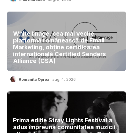
White Image, cea mai veche
platformă românească de Email
Marketing, obține certificarea
internațională Certified Senders
Alliance (CSA)
Romanita Oprea
aug. 4, 2026
Prima ediție Stray Lights Festival a
adus împreună comunitatea muzicii