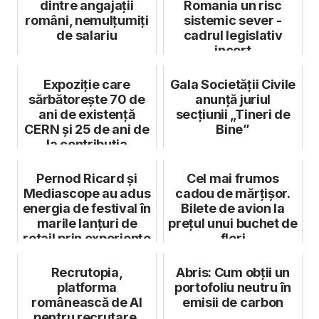
dintre angajații
Romania un risc
români, nemulțumiți
sistemic sever -
de salariu
cadrul legislativ
incert
Expoziție care
Gala Societății Civile
sărbătorește 70 de
anunță juriul
ani de existență
secțiunii „Tineri de
CERN și 25 de ani de
Bine”
la contribuția
României la p...
Pernod Ricard și
Cel mai frumos
Mediascope au adus
cadou de mărțișor.
energia de festival în
Bilete de avion la
marile lanțuri de
prețul unui buchet de
retail prin experiențe
flori
...
Recrutopia,
Abris: Cum obții un
platforma
portofoliu neutru în
românească de AI
emisii de carbon
pentru recrutare,