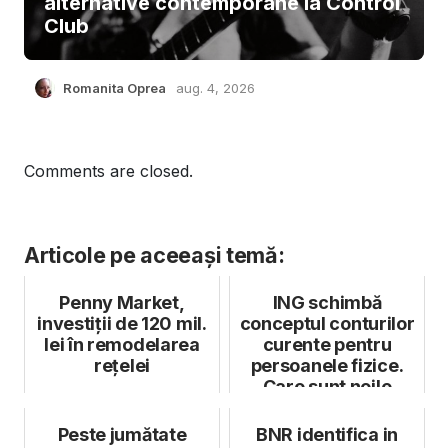
alternative contemporane la Control
Club
Romanita Oprea
aug. 4, 2026
Comments are closed.
Articole pe aceeași temă:
Penny Market,
ING schimbă
investiții de 120 mil.
conceptul conturilor
lei în remodelarea
curente pentru
rețelei
persoanele fizice.
Care sunt noile
pachete
Peste jumătate
BNR identifica in