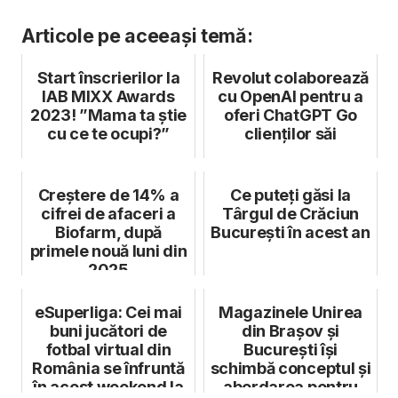
Articole pe aceeași temă:
Start înscrierilor la
Revolut colaborează
IAB MIXX Awards
cu OpenAI pentru a
2023! ”Mama ta știe
oferi ChatGPT Go
cu ce te ocupi?”
clienților săi
Creștere de 14% a
Ce puteți găsi la
cifrei de afaceri a
Târgul de Crăciun
Biofarm, după
București în acest an
primele nouă luni din
2025
eSuperliga: Cei mai
Magazinele Unirea
buni jucători de
din Brașov și
fotbal virtual din
București își
România se înfruntă
schimbă conceptul și
în acest weekend la
abordarea pentru