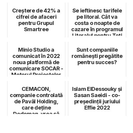
Bucu...
public
Creștere de 42% a
Se ieftinesc tarifele
cifrei de afaceri
pe litoral. Cât va
pentru Grupul
costa o noapte de
Smartree
cazare în programul
Litoralul pentru Toți
Minio Studio a
Sunt companiile
comunicat în 2022
românești pregătite
noua platformă de
pentru succes?
comunicare SOCAR -
Motorul Proiectelor
Tale
CEMACON,
Islam ElDessouky și
companie controlată
Sasan Saeidi - co-
de Pavăl Holding,
președinții juriului
care deține
Effie 2022
Dedeman, vrea să
achiziționeze Euro
Cărăm...