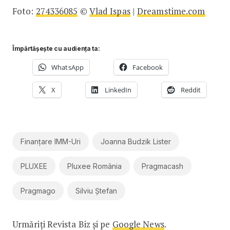
Foto:
274336085
©
Vlad Ispas
|
Dreamstime.com
Împărtășește cu audiența ta:
WhatsApp
Facebook
X
LinkedIn
Reddit
Finanțare IMM-Uri
Joanna Budzik Lister
PLUXEE
Pluxee România
Pragmacash
Pragmago
Silviu Ștefan
Urmăriți Revista Biz și pe
Google News
.