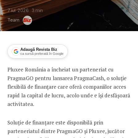
7 iul. 2026
3
min
Team
Adaugă Revista Biz
ca sursă preferată în Google
Pluxee România a încheiat un parteneriat cu
PragmaCash oferă acces la finanțări 
PragmaGO pentru lansarea PragmaCash, o soluție
flexibilă de finanțare care oferă companiilor acces
rapid la capital de lucru, acolo unde e își desfășoară
activitatea.
Soluție de finanțare este disponibilă prin
parteneriatul dintre PragmaGO și Pluxee, jucător