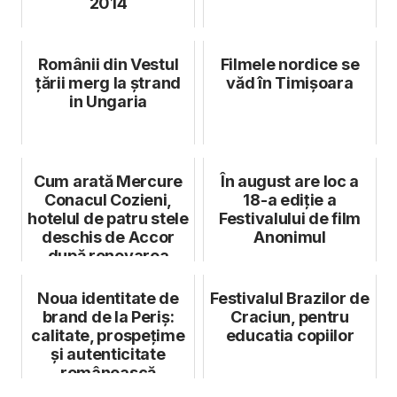
2014
Românii din Vestul
Filmele nordice se
țării merg la ștrand
văd în Timișoara
in Ungaria
Cum arată Mercure
În august are loc a
Conacul Cozieni,
18-a ediție a
hotelul de patru stele
Festivalului de film
deschis de Accor
Anonimul
după renovarea
fostului c...
Noua identitate de
Festivalul Brazilor de
brand de la Periș:
Craciun, pentru
calitate, prospețime
educatia copiilor
și autenticitate
românească