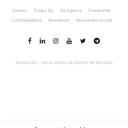
Contact
Echipa Biz
Biz Agency
Evenimente
Confidențialitate
Newsletter
Abonament revistă
Revista Biz - prima revista de afaceri din România