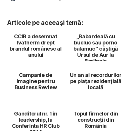
Articole pe aceeași temă:
CCIB a desemnat
„Babardeală cu
Ivatherm drept
bucluc sau porno
brandul românesc al
balamuc” câștigă
anului
Ursul de Aur la
Berlinale
Campanie de
Un an al recordurilor
imagine pentru
pe piața rezidențială
Business Review
locală
Ganditorul nr. 1 in
Topul firmelor din
leadership, la
construcții din
Conferinta HR Club
România