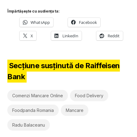
Împărtășește cu audiența ta:
WhatsApp
Facebook
X
LinkedIn
Reddit
Secțiune susținută de Raiffeisen
Bank
Comenzi Mancare Online
Food Delivery
Foodpanda Romania
Mancare
Radu Balaceanu