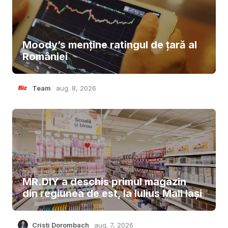
Moody’s menține ratingul de țară al
României
Team
aug. 8, 2026
MR.DIY a deschis primul magazin
din regiunea de est, la Iulius Mall Iași
Cristi Dorombach
aug. 7, 2026