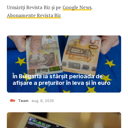
Urmăriți Revista Biz și pe
Google News
.
Abonamente Revista Biz
În Bulgaria ia sfârşit perioada de
afișare a prețurilor în ​​leva și în euro
Team
aug. 8, 2026