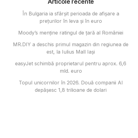
Articole recente
În Bulgaria ia sfârşit perioada de afișare a
prețurilor în ​​leva și în euro
Moody’s menține ratingul de țară al României
MR.DIY a deschis primul magazin din regiunea de
est, la Iulius Mall Iași
easyJet schimbă proprietarul pentru aprox. 6,6
mld. euro
Topul unicornilor în 2026. Două companii AI
depășesc 1,8 trilioane de dolari