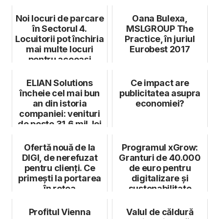
$
Noi locuri de parcare
Oana Bulexa,
în Sectorul 4.
MSLGROUP The
Locuitorii pot închiria
Practice, în juriul
mai multe locuri
Eurobest 2017
pentru aceeași
adresă
ELIAN Solutions
Ce impact are
încheie cel mai bun
publicitatea asupra
an din istoria
economiei?
companiei: venituri
de peste 31,6 mil. lei
în 202...
Ofertă nouă de la
Programul xGrow:
DIGI, de nerefuzat
Granturi de 40.000
pentru clienți. Ce
de euro pentru
primești la portarea
digitalizare și
în rețea
sustenabilitate
Profitul Vienna
Valul de căldură