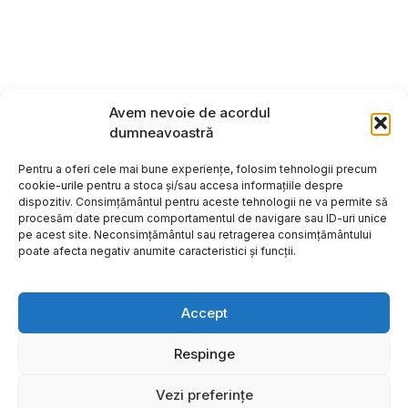
Avem nevoie de acordul
dumneavoastră
Pentru a oferi cele mai bune experiențe, folosim tehnologii precum
cookie-urile pentru a stoca și/sau accesa informațiile despre
dispozitiv. Consimțământul pentru aceste tehnologii ne va permite să
procesăm date precum comportamentul de navigare sau ID-uri unice
pe acest site. Neconsimțământul sau retragerea consimțământului
poate afecta negativ anumite caracteristici și funcții.
Accept
Respinge
Copyright ©2026
Hosting:
Vezi preferințe