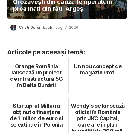
Grozăvești din cauza temperaturii
prea mari din râul Argeș
Cristi Dorombach
aug. 7, 2026
Articole pe aceeași temă:
Orange România
Un nou concept de
lansează un proiect
magazin Profi
de infrastructură 5G
în Delta Dunării
Startup-ul Milluu a
Wendy’s se lansează
obținut o finanțare
oficial în România
de 1 milion de euro și
prin JKC Capital,
se extinde în Polonia
care are în plan
investiții de 200 mil.