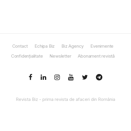
Contact
Echipa Biz
Biz Agency
Evenimente
Confidențialitate
Newsletter
Abonament revistă
Revista Biz - prima revista de afaceri din România