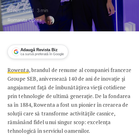
21 nov. 2024
3
min
Romanita Oprea
Adaugă Revista Biz
ca sursă preferată în Google
Rowenta
, brandul de renume al companiei franceze
Rowenta sărbătorește 140 de ani de 
Groupe SEB, aniversează 140 de ani de inovație și
angajament față de îmbunătățirea vieții cotidiene
prin tehnologie de ultimă generație. De la fondarea
sa în 1884, Rowenta a fost un pionier în crearea de
soluții care să transforme activitățile casnice,
rămânând fidel unui singur scop: excelența
tehnologică în serviciul oamenilor.