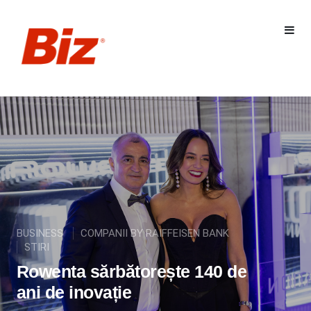
BUSINESS
COMPANII BY RAIFFEISEN BANK
STIRI
Rowenta sărbătorește 140 de
ani de inovație