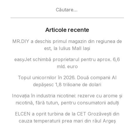
Caută
după:
Articole recente
MR.DIY a deschis primul magazin din regiunea de
est, la Iulius Mall Iași
easyJet schimbă proprietarul pentru aprox. 6,6
mld. euro
Topul unicornilor în 2026. Două companii AI
depășesc 1,8 trilioane de dolari
Inovația în industria nicotinei: rezerve cu arome și
nicotină, fără tutun, pentru consumatorii adulți
ELCEN a oprit turbina de la CET Grozăvești din
cauza temperaturii prea mari din râul Argeș