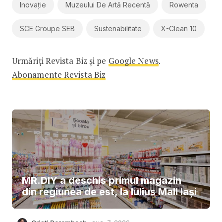
Inovație
Muzeului De Artă Recentă
Rowenta
SCE Groupe SEB
Sustenabilitate
X-Clean 10
Urmăriți Revista Biz și pe
Google News
.
Abonamente Revista Biz
MR.DIY a deschis primul magazin
din regiunea de est, la Iulius Mall Iași