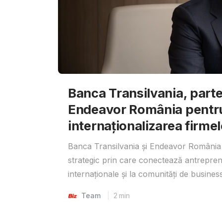
Banca Transilvania, parte
Endeavor România pentr
internaționalizarea firmel
Banca Transilvania și Endeavor România 
strategic prin care conectează antrepreno
internaționale și la comunități de business
Team
2
min