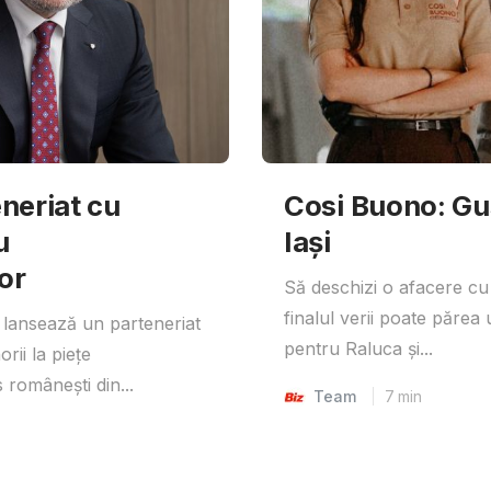
neriat cu
Cosi Buono: Gust
u
Iași
or
Să deschizi o afacere cu
finalul verii poate părea 
lansează un parteneriat
pentru Raluca și...
rii la piețe
 românești din...
Team
7
min