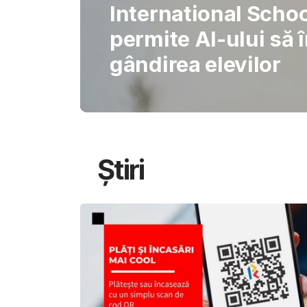
Gabriel Barliga
Oana Gheorghiu: Cu
pentru schimbare
Știri