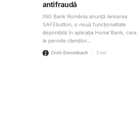
antifraudă
ING Bank România anunță lansarea
SAFEbutton, o nouă funcționalitate
disponibilă în aplicația Home'Bank, care
le permite clienților...
Cristi Dorombach
3
min