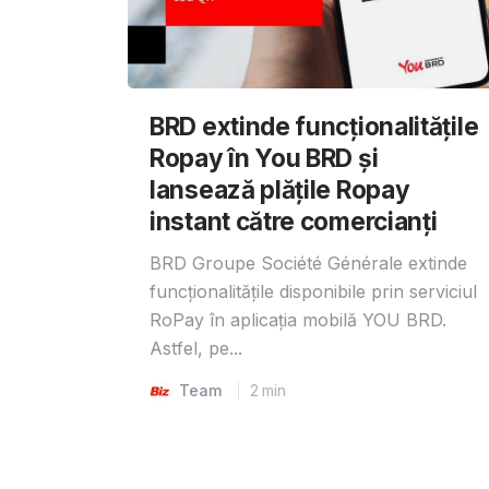
BRD extinde funcționalitățile
Ropay în You BRD și
lansează plățile Ropay
instant către comercianți
BRD Groupe Société Générale extinde
funcționalitățile disponibile prin serviciul
RoPay în aplicația mobilă YOU BRD.
Astfel, pe...
Team
2
min