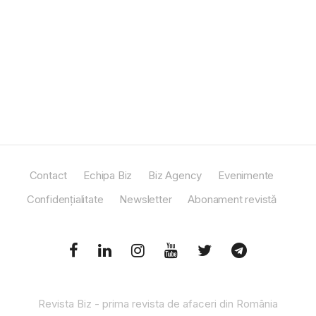
Contact
Echipa Biz
Biz Agency
Evenimente
Confidențialitate
Newsletter
Abonament revistă
Revista Biz - prima revista de afaceri din România