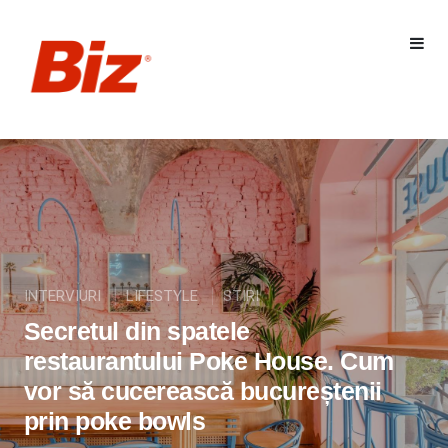
INTERVIURI
LIFESTYLE
STIRI
Secretul din spatele
restaurantului Poke House. Cum
vor să cucerească bucureștenii
prin poke bowls