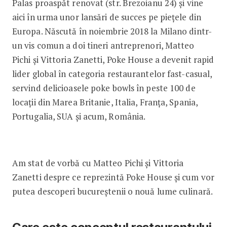
Palas proaspăt renovat (str. Brezoianu 24) și vine
aici în urma unor lansări de succes pe piețele din
Europa. Născută în noiembrie 2018 la Milano dintr-
un vis comun a doi tineri antreprenori, Matteo
Pichi și Vittoria Zanetti, Poke House a devenit rapid
lider global în categoria restaurantelor fast-casual,
servind delicioasele poke bowls în peste 100 de
locații din Marea Britanie, Italia, Franța, Spania,
Portugalia, SUA și acum, România.
Am stat de vorbă cu Matteo Pichi și Vittoria
Zanetti despre ce reprezintă Poke House și cum vor
putea descoperi bucureștenii o nouă lume culinară.