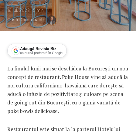
18 iul. 2022
5
min
Cristi Dorombach
Adaugă Revista Biz
ca sursă preferată în Google
La finalul lunii mai se deschidea la București un nou
Secretul din spatele restaurantului 
concept de restaurant. Poke House vine să aducă la
noi cultura californiano-hawaiană care dorește să
aducă o infuzie de pozitivitate și culoare pe scena
de going out din București, cu o gamă variată de
poke bowls delicioase.
Restaurantul este situat la la parterul Hotelului