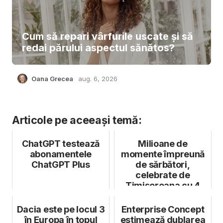
Cum să repari vârfurile uscate și să
redai părului aspectul sănătos?
Oana Grecea
aug. 6, 2026
Articole pe aceeași temă:
ChatGPT testează
Milioane de
abonamentele
momente împreună
ChatGPT Plus
de sărbători,
celebrate de
Timișoreana cu 4
milioane de beri
Dacia este pe locul 3
Enterprise Concept
în Europa în topul
estimează dublarea