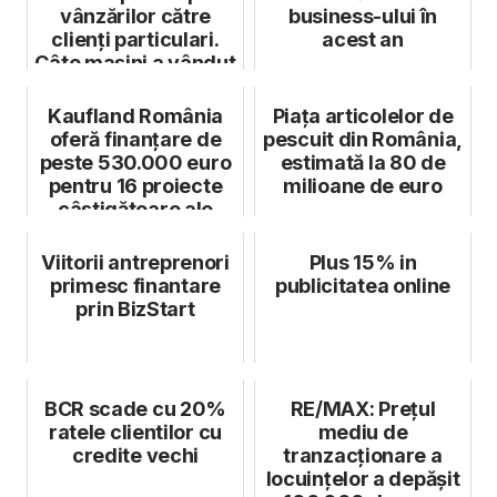
vânzărilor către
business-ului în
clienți particulari.
acest an
Câte mașini a vândut
...
Kaufland România
Piața articolelor de
oferă finanțare de
pescuit din România,
peste 530.000 euro
estimată la 80 de
pentru 16 proiecte
milioane de euro
câștigătoare ale
etapei de...
Viitorii antreprenori
Plus 15% in
primesc finantare
publicitatea online
prin BizStart
BCR scade cu 20%
RE/MAX: Prețul
ratele clientilor cu
mediu de
credite vechi
tranzacționare a
locuințelor a depășit