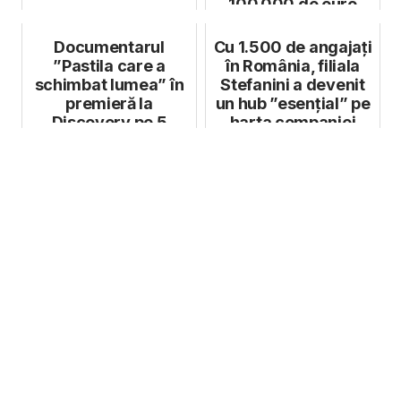
100.000 de euro
Documentarul
Cu 1.500 de angajați
”Pastila care a
în România, filiala
schimbat lumea” în
Stefanini a devenit
premieră la
un hub ”esențial” pe
Discovery pe 5
harta companiei
martie