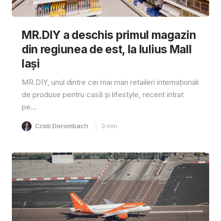
MR.DIY a deschis primul magazin
din regiunea de est, la Iulius Mall
Iași
MR.DIY, unul dintre cei mai mari retaileri internaționali
de produse pentru casă și lifestyle, recent intrat
pe...
Cristi Dorombach
3
min