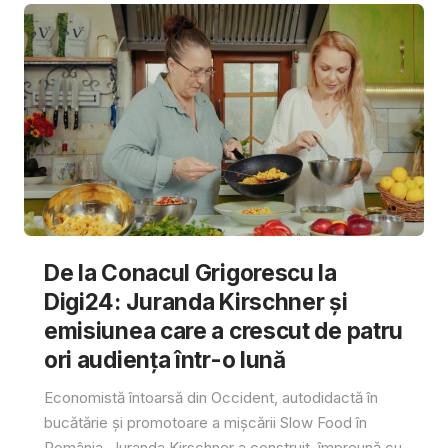
De la Conacul Grigorescu la
Digi24: Juranda Kirschner și
emisiunea care a crescut de patru
ori audiența într-o lună
Economistă întoarsă din Occident, autodidactă în
bucătărie și promotoare a mișcării Slow Food în
România, Juranda Kirschner a construit, împreună cu