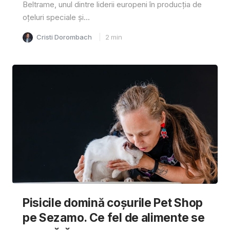
Beltrame, unul dintre liderii europeni în producția de
oțeluri speciale și...
Cristi Dorombach
2
min
Pisicile domină coșurile Pet Shop
pe Sezamo. Ce fel de alimente se