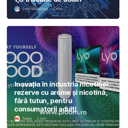
Gabriel Barliga
3
min
Inovația în industria nicotinei:
rezerve cu arome și nicotină,
fără tutun, pentru
consumatorii adulți
Team
2
min