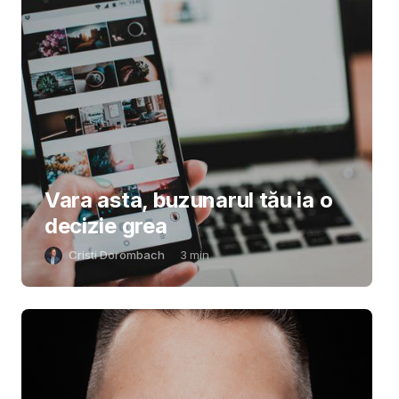
Vara asta, buzunarul tău ia o
decizie grea
Cristi Dorombach
3
min