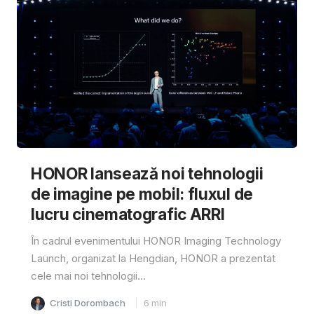
HONOR lansează noi tehnologii
de imagine pe mobil: fluxul de
lucru cinematografic ARRI
În cadrul evenimentului HONOR Imaging Technology
Launch, organizat la Hengdian, HONOR a prezentat
cele mai noi tehnologii...
Cristi Dorombach
6
min