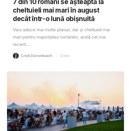
7 din 10 români se așteaptă la
cheltuieli mai mari în august
decât într-o lună obișnuită
Vara aduce mai multe planuri, dar și cheltuieli mai
mari pentru majoritatea românilor, arată cel mai
recent...
Cristi Dorombach
3
min