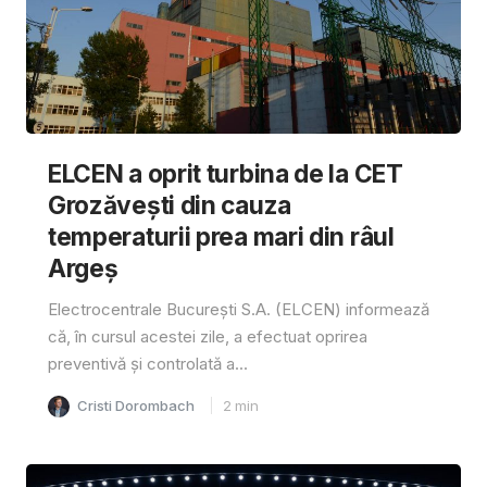
ELCEN a oprit turbina de la CET
Grozăvești din cauza
temperaturii prea mari din râul
Argeș
Electrocentrale București S.A. (ELCEN) informează
că, în cursul acestei zile, a efectuat oprirea
preventivă și controlată a...
Cristi Dorombach
2
min