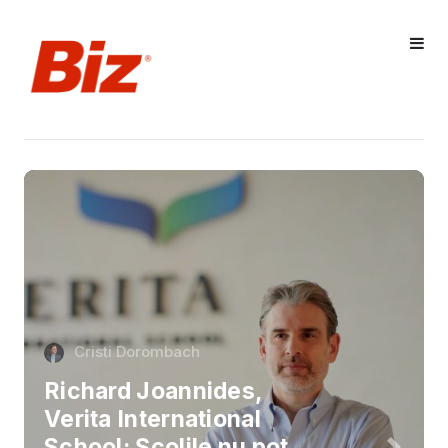
Cristi Dorombach
Richard Joannides,
Verita International
School: Școlile nu pot