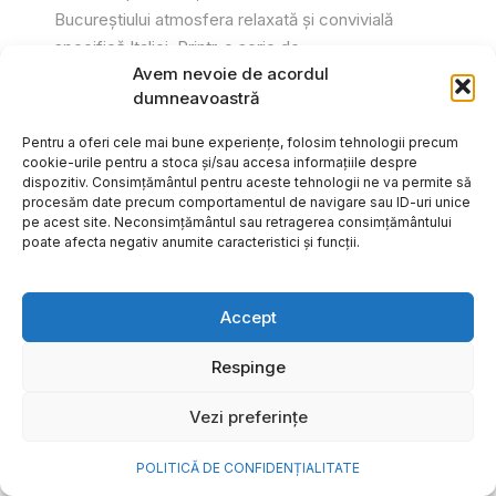
Bucureștiului atmosfera relaxată și convivială
specifică Italiei. Printr-o serie de...
Avem nevoie de acordul
Gabriel Barliga
dumneavoastră
Pentru a oferi cele mai bune experiențe, folosim tehnologii precum
cookie-urile pentru a stoca și/sau accesa informațiile despre
dispozitiv. Consimțământul pentru aceste tehnologii ne va permite să
procesăm date precum comportamentul de navigare sau ID-uri unice
pe acest site. Neconsimțământul sau retragerea consimțământului
poate afecta negativ anumite caracteristici și funcții.
Accept
Respinge
Vezi preferințe
Cum transformi cele mai
POLITICĂ DE CONFIDENȚIALITATE
frumoase amintiri ale verii într-