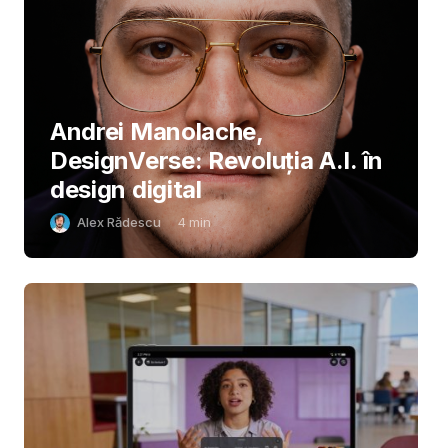
Andrei Manolache,
DesignVerse: Revoluția A.I. în
design digital
Alex Rădescu
4
min