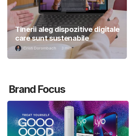
Tinerii aleg dispozitive digitale
care sunt sustenabile
Cristi Dorombach
3
min
Brand Focus