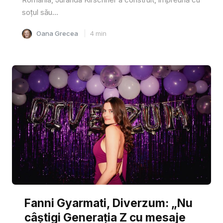
soțul său...
Oana Grecea
4
min
Fanni Gyarmati, Diverzum: „Nu
câștigi Generația Z cu mesaje