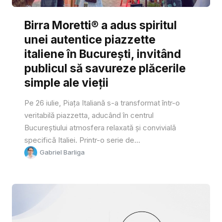
Birra Moretti® a adus spiritul
unei autentice piazzette
italiene în București, invitând
publicul să savureze plăcerile
simple ale vieții
Pe 26 iulie, Piața Italiană s-a transformat într-o
veritabilă piazzetta, aducând în centrul
Bucureștiului atmosfera relaxată și convivială
specifică Italiei. Printr-o serie de...
Gabriel Barliga