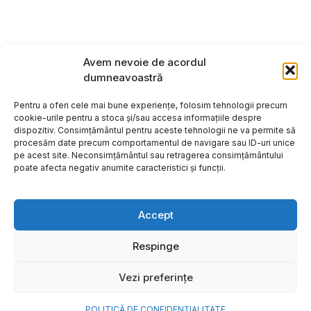
Avem nevoie de acordul
dumneavoastră
Pentru a oferi cele mai bune experiențe, folosim tehnologii precum
cookie-urile pentru a stoca și/sau accesa informațiile despre
dispozitiv. Consimțământul pentru aceste tehnologii ne va permite să
procesăm date precum comportamentul de navigare sau ID-uri unice
pe acest site. Neconsimțământul sau retragerea consimțământului
poate afecta negativ anumite caracteristici și funcții.
Accept
Respinge
Copyright ©2026
Hosting:
Vezi preferințe
POLITICĂ DE CONFIDENȚIALITATE