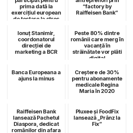
participat pentru
antreprenori prin
prima dată la
“factory by
exercițiul european
Raiffeisen Bank”
de testare la stres
Ionuț Stanimir,
Peste 80% dintre
coordonatorul
românii care merg în
direcției de
vacanţă în
marketing a BCR
străinătate vor plăti
digital
Banca Europeana a
Creștere de 30%
ajuns la minus
pentru abonamente
medicale Regina
Maria în 2020
Raiffeisen Bank
Pluxee și FoodFix
lansează Pachetul
lansează „Prânz la
Diaspora, dedicat
Fix”
românilor din afara