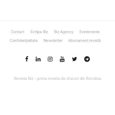
Contact
Echipa Biz
Biz Agency
Evenimente
Confidențialitate
Newsletter
Abonament revistă
Revista Biz - prima revista de afaceri din România