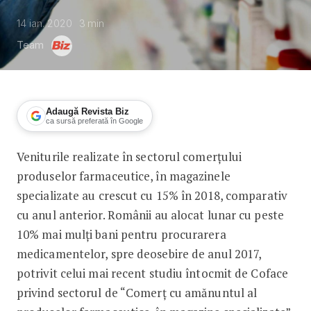
14 ian. 2020
3
min
Team
Adaugă Revista Biz
ca sursă preferată în Google
Veniturile realizate în sectorul comerțului
Sectorul farmaceuticelor, venituri în
produselor farmaceutice, în magazinele
specializate au crescut cu 15% în 2018, comparativ
cu anul anterior. Românii au alocat lunar cu peste
10% mai mulți bani pentru procurarera
medicamentelor, spre deosebire de anul 2017,
potrivit celui mai recent studiu întocmit de Coface
privind sectorul de “Comerț cu amănuntul al