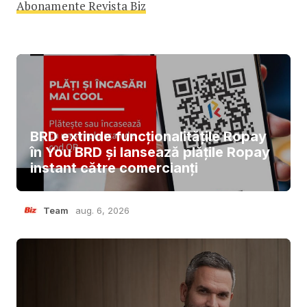
Abonamente Revista Biz
BRD extinde funcționalitățile Ropay
în You BRD și lansează plățile Ropay
instant către comercianți
Team
aug. 6, 2026