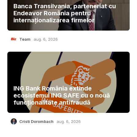
Banca Transilvania, parteneriat cu
Endeavor România pentru
internaționalizarea firmelor
Team
aug. 6, 2026
ING Bank România extinde
ecosistemul ING SAFE cu o nouă
funcționalitate antifraudă
Cristi Dorombach
aug. 6, 2026