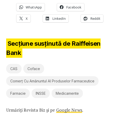
WhatsApp
Facebook
X
LinkedIn
Reddit
Secțiune susținută de Raiffeisen
Bank
CAS
Coface
Comerț Cu Amănuntul Al Produselor Farmaceutice
Farmacie
INSSE
Medicamente
Urmăriți Revista Biz și pe
Google News
.