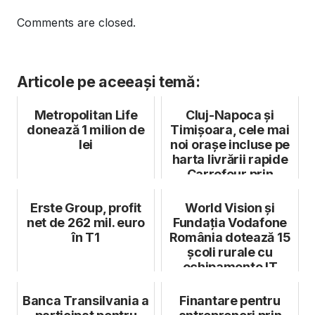
Comments are closed.
Articole pe aceeași temă:
Metropolitan Life
Cluj-Napoca și
donează 1 milion de
Timișoara, cele mai
lei
noi orașe incluse pe
harta livrării rapide
Carrefour prin
Bringo
Erste Group, profit
World Vision și
net de 262 mil. euro
Fundația Vodafone
în T1
România dotează 15
școli rurale cu
echipamente IT
Banca Transilvania a
Finantare pentru