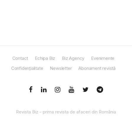
Contact
Echipa Biz
Biz Agency
Evenimente
Confidențialitate
Newsletter
Abonament revistă
Revista Biz - prima revista de afaceri din România