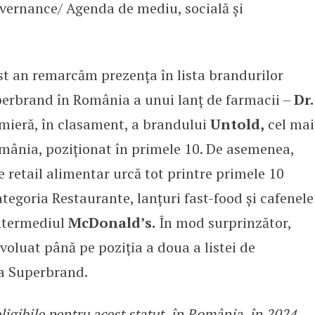
vernance/ Agenda de mediu, socială și
est an remarcăm prezența în lista brandurilor
uperbrand în România a unui lanț de farmacii –
Dr.
mieră, în clasament, a brandului
Untold,
cel mai
mânia, poziționat în primele 10. De asemenea,
de retail alimentar urcă tot printre primele 10
ategoria Restaurante, lanțuri fast-food și cafenele
intermediul
McDonald’s.
În mod surprinzător,
voluat până pe poziția a doua a listei de
ca Superbrand.
ligibile pentru acest statut, în România, în 2024,