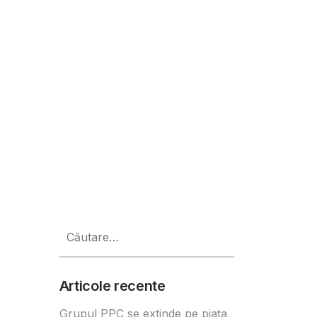
să fie relevante, într-o piață do
Caută
după:
Articole recente
Grupul PPC se extinde pe piața