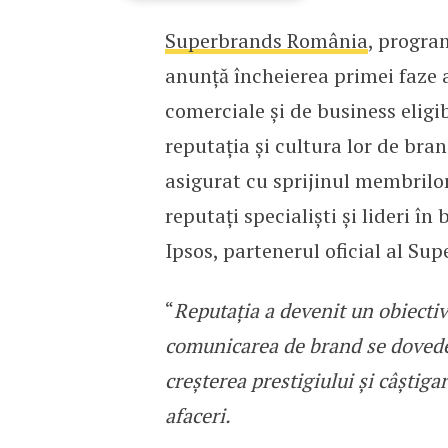
Superbrands România
, progra
Studiu Superbrands Româ
anunță încheierea primei faze a
comerciale și de business eligi
reputația și cultura lor de bra
asigurat cu sprijinul membrilo
reputați specialiști și lideri î
Ipsos, partenerul oficial al Su
“
Reputația a devenit un obiectiv
comunicarea de brand se dovedeșt
creșterea prestigiului și câștig
afaceri.