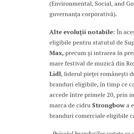
(Environmental, Social, and Go
guvernanța corporativă).
Alte evoluții notabile
: În ac
eligibile pentru statutul de S
Max,
precum și intrarea în pre
mare festival de muzică din Ro
Lidl
, liderul pieței românești 
branduri eligibile, în timp ce c
accede între primele 20, prin 
marca de cidru
Strongbow
a e
branduri comerciale eligibile 
„Peisajul brandurilor votate ca e