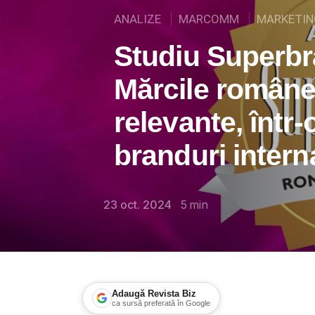
ANALIZE
MARCOMM
MARKETIN
Studiu Superb
Mărcile româneș
relevante, într
branduri intern
23 oct. 2024
5
min
Adaugă Revista Biz
ca sursă preferată în Google