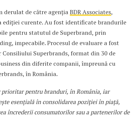
m derulat de către agenția
BDR Associates
,
nia: Mărcile românești continuă 
 ediției curente. Au fost identificate brandurile
bile pentru statutul de Superbrand, prin
nding, impecabile. Procesul de evaluare a fost
r Consiliului Superbrands, format din 30 de
n business din diferite companii, împreună cu
perbrands, în România.
 prioritar pentru branduri, în România, iar
e esențială în consolidarea poziției în piață,
area încrederii consumatorilor sau a partenerilor de