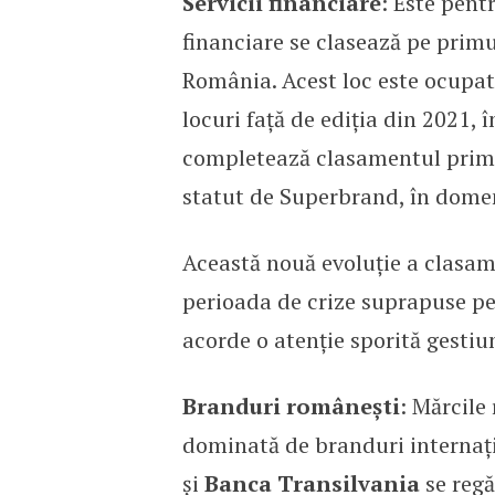
Servicii financiare
: Este pent
financiare se clasează pe prim
România. Acest loc este ocupat 
locuri față de ediția din 2021, 
completează clasamentul primel
statut de Superbrand, în domeni
Această nouă evoluție a clasame
perioada de crize suprapuse p
acorde o atenție sporită gestiun
Branduri românești
: Mărcile
dominată de branduri internaț
și
Banca Transilvania
se regă