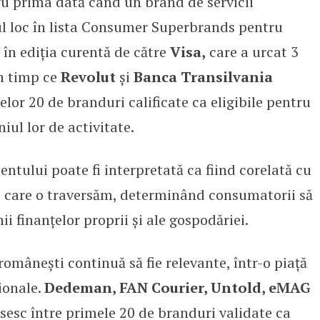
ru prima dată când un brand de servicii
ul loc în lista Consumer Superbrands pentru
în ediția curentă de către
Visa,
care a urcat 3
în timp ce
Revolut
și
Banca Transilvania
or 20 de branduri calificate ca eligibile pentru
ul lor de activitate.
ntului poate fi interpretată ca fiind corelată cu
e care o traversăm, determinând consumatorii să
ii finanțelor proprii și ale gospodăriei.
 românești continuă să fie relevante, într-o piață
ionale.
Dedeman, FAN Courier, Untold, eMAG
sesc între primele 20 de branduri validate ca