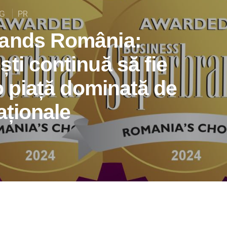
G
PR
rands România:
ti continuă să fie
-o piață dominată de
aționale